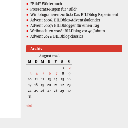
"Bild"-Wörterbuch
Presserats-Rügen für "Bild"
Wir fotografieren zurück: Das BILDblog-Experiment
Advent 2006: BILDblog-Adventskalender
Advent 2007: BILDblogger für einen Tag
Weihnachten 2008: BILDblog vor 40 Jahren
Advent 2011: BILDblog classics
Archiv
August 2026
M
D
M
D
F
S
S
1
2
3
4
5
6
7
8
9
10
11
12
13
14
15
16
17
18
19
20
21
22
23
24
25
26
27
28
29
30
31
« Jul