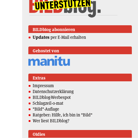
BILDblog abonnieren
Updates
per E-Mail erhalten
Gehostet von
Extras
Impressum
Datenschutzerklärung
BILDblog-Werbespot
Schlagzeil-o-mat
"Bild"-Auflage
Ratgeber: Hilfe, ich bin in "Bild"
Wer liest BILDblog?
Oldies