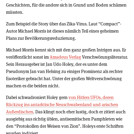
Geschichten, für die andere sich in Grund und Boden schämen
müssten.
Zum Beispiel die Story über das Zika-Virus. Laut “Compact”-
Autor Michael Morris ist dieses nämlich Teil eines geheimen
Plans zur Bevölkerungsreduzierung.
Michael Morris kennt sich mit den ganz großen Intrigen aus. Er
veröffentlicht sonst im
Amadeus Verlag
Verschwörungsliteratur.
Sein Herausgeber ist Jan Udo Holey, der es unter dem
Pseudonym Jan van Helsing zu einiger Prominenz als rechter
Esoteriker gebracht hat. Unter der großen Weltverschwörung
machen es die beiden nicht.
Dabei schwadroniert Holey gern
von Hitlers UFOs, deren
Rückzug ins antarktische Neuschwabenland und arischen
Außerdischen
. Das klingt noch eher lustig, doch er zitiert auch
ausgiebig aus richtig üblen, antisemitischen Pamphleten wie
den “Protokollen der Weisen von Zion”. Holeys erste Schriften
wurden indiziert.