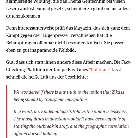
alarmierende Wirkung, die das Thema Gentechnik bei vielen
Lesern auslöst. Einmal gesetzt, scheint er zu glauben, mit allem
durchzukommen.
Denn interessanterweise prüft das Magazin, das sich ganz dem
Kampf gegen die “Lügenpresse” verschrieben hat, die
Behauptungen offenbar nicht besonders kritisch. Sie passen
eben zu gut ins paranoide Weltbild.
Gut, dass sich statt ihnen andere diese Arbeit machen. Die Fact-
Checking-Plattform der Tampa Bay Times
“Politifact”
lässt
schnell die heiße Luft aus der Geschichte:
We wondered if there is any truth to the notion that Zika is
being spread by transgenic mosquitoes.
In a word, no. Epidemiologists told us the rumor is baseless.
The mosquitoes in question wouldn’t have been capable of
starting the outbreak in 2015, and the geographic correlation
offered doesn’t hold up.