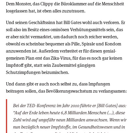
Dem Monster, das Clippy die Büroklammer auf die Menschheit
losgelassen hat, ist eben alles zuzutrauen.
Und seinen Geschäftssinn hat Bill Gates wohl auch verloren. Er
soll also im Besitz eines ominösen Verhütungsmittels sein, das
er aber nicht vermarktet, um dadurch noch reicher werden,
obwohl es scheinbar bequemer als Pille, Spirale und Kondom
anzuwenden ist. Außerdem verbreitet er für diesen genial-
gemeinen Plan erst das Zika-Virus, für das es noch gar keinen
Impfstoff gibt, statt sein Zaubermittel gängigen
Schutzimpfungen beizumischen.
Und dann gibt er auch noch selbst zu, dass Impfungen
beitragen sollen, das Bevölkerungswachstum zu verlangsamen:
Bei der TED-Konferenz im Jahr 2010 führte er [Bill Gates] aus:
“Auf der Erde leben heute 6,8 Milliarden Menschen (…), diese
Zahl wird auf ungefähr neun Milliarden anwachsen. Wenn wir
nun bezüglich neuer Impfstoffe, im Gesundheitswesen und in