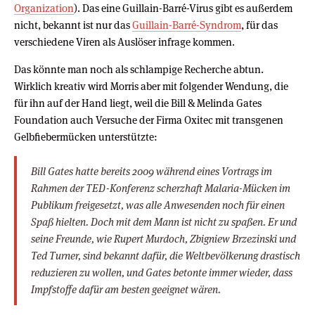
Organization
). Das eine Guillain-Barré-Virus gibt es außerdem
nicht, bekannt ist nur das
Guillain-Barré-Syndrom
, für das
verschiedene Viren als Auslöser infrage kommen.
Das könnte man noch als schlampige Recherche abtun.
Wirklich kreativ wird Morris aber mit folgender Wendung, die
für ihn auf der Hand liegt, weil die Bill & Melinda Gates
Foundation auch Versuche der Firma Oxitec mit transgenen
Gelbfiebermücken unterstützte:
Bill Gates hatte bereits 2009 während eines Vortrags im
Rahmen der TED-Konferenz scherzhaft Malaria-Mücken im
Publikum freigesetzt, was alle Anwesenden noch für einen
Spaß hielten. Doch mit dem Mann ist nicht zu spaßen. Er und
seine Freunde, wie Rupert Murdoch, Zbigniew Brzezinski und
Ted Turner, sind bekannt dafür, die Weltbevölkerung drastisch
reduzieren zu wollen, und Gates betonte immer wieder, dass
Impfstoffe dafür am besten geeignet wären.