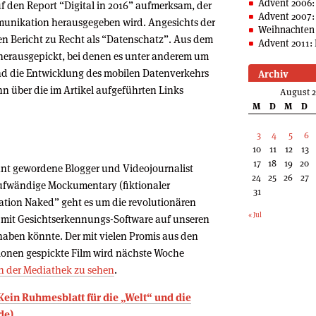
Advent 2006:
 den Report “Digital in 2016” aufmerksam, der
Advent 2007:
mmunikation herausgegeben wird. Angesichts der
Weihnachten 
den Bericht zu Recht als “Datenschatz”. Aus dem
Advent 2011: 
n herausgepickt, bei denen es unter anderem um
d die Entwicklung des mobilen Datenverkehrs
Archiv
n über die im Artikel aufgeführten Links
August 
M
D
M
D
3
4
5
6
10
11
12
13
17
18
19
20
annt gewordene Blogger und Videojournalist
24
25
26
27
aufwändige Mockumentary (fiktionaler
31
ation Naked” geht es um die revolutionären
« Jul
e mit Gesichtserkennungs-Software auf unseren
 haben könnte. Der mit vielen Promis aus den
onen gespickte Film wird nächste Woche
n der Mediathek zu sehen
.
 Kein Ruhmesblatt für die „Welt“ und die
de)