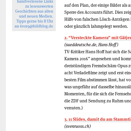
handverlesene Links
auf den Plan, der einige Bilder als 
zu lesenswerten
Geschichten aus alten
Sperre des Accounts führt. Dies zei
und neuen Medien.
Hilfe von falschen Lösch-Anträgen 
Tipps gerne bis 8 Uhr
oder gänzlich lahmgelegt werden.
an
6vor9
@bildblog.de
2. “Versteckte Kamera” mit Gätjen
(sueddeutsche.de, Hans Hoff)
TV-Kritiker Hans Hoff hat sich die
Kamera 2016” angesehen und kommt
dreistündigen Fremdschäm-Opus zu
acht Verladefilme zeigt und erst ei
besten Film abstimmen lässt, hat v
was ungefähr auf dasselbe hinauslä
Momenten, für die sich die Fernse
die ZDF und Sendung zu Ruhm und Eh
verraten.)
3. 11 Slides, damit du am Stammt
(svenruoss.ch)