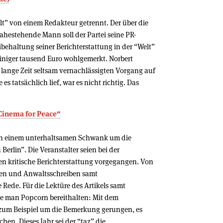
lt” von einem Redakteur getrennt. Der über die
nahestehende Mann soll der Partei seine PR-
behaltung seiner Berichterstattung in der “Welt”
niger tausend Euro wohlgemerkt. Norbert
lange Zeit seltsam vernachlässigten Vorgang auf
s tatsächlich lief, war es nicht richtig. Das
 „Cinema for Peace“
 von einem unterhaltsamen Schwank um die
erlin”. Die Veranstalter seien bei der
n kritische Berichterstattung vorgegangen. Von
sten und Anwaltsschreiben samt
Rede. Für die Lektüre des Artikels samt
lte man Popcorn bereithalten: Mit dem
 zum Beispiel um die Bemerkung gerungen, es
chen. Dieses Jahr sei der “taz” die