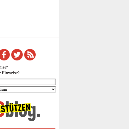
hier?
e Hinweise?