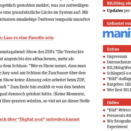
BILDblog ab
angeblich gestohlen meldet, was zur zeitweiligen
Updates
per 
ge eine grundsätzliche Lücke im System auf: Mit
könnten missliebige Twitterer temporär mundtot
Gehostet vo
: Lass es eine Parodie sein
Extras
 Samstagabend-Show des ZDFs “Die Versteckte
Impressum
 angesichts des altbackenen, mehr als
Datenschutze
 dem Schluss: “Wer es Show nennt, dass man
BILDblog-We
ne Jury und am Schluss die Zuschauer über den
Schlagzeil-o-
"Bild"-Auflag
on Show keine Ahnung oder arbeitet beim ZDF,
Ratgeber: Hilf
uft.” Zum Ende hin erzählt er von den beiden
Wer liest BIL
hqual dennoch gelohnt hätte. (Keine Momente,
re geraten würden, so viel sei an dieser Stelle
Oldies
"Bild"-Wörte
Presserats-Rü
isch über “Digital 2016” mitreden kannst
Wir fotografi
Experiment