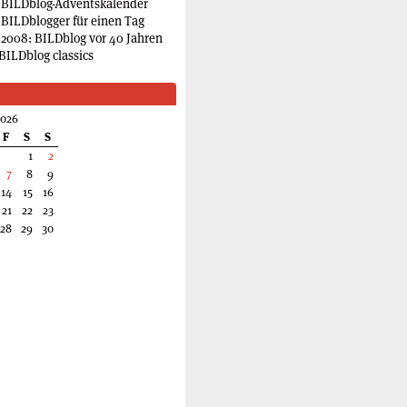
 BILDblog-Adventskalender
 BILDblogger für einen Tag
2008: BILDblog vor 40 Jahren
BILDblog classics
2026
F
S
S
1
2
7
8
9
14
15
16
21
22
23
28
29
30