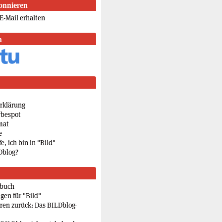
onnieren
E-Mail erhalten
n
rklärung
rbespot
mat
e
e, ich bin in "Bild"
Dblog?
rbuch
gen für "Bild"
eren zurück: Das BILDblog-