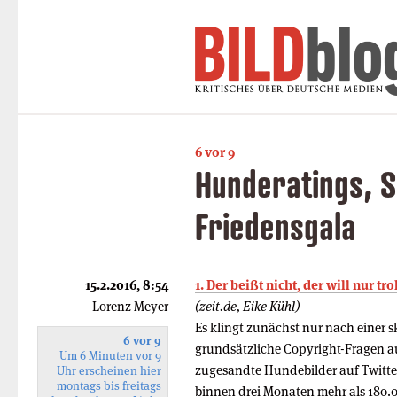
6 vor 9
Hunderatings, 
Friedensgala
15.2.2016, 8:54
1. Der beißt nicht, der will nur tro
Lorenz Meyer
(zeit.de, Eike Kühl)
Es klingt zunächst nur nach einer sk
6 vor 9
grundsätzliche Copyright-Fragen au
Um 6 Minuten vor 9
zugesandte Hundebilder auf Twitter.
Uhr erscheinen hier
montags bis freitags
binnen drei Monaten mehr als 180.0