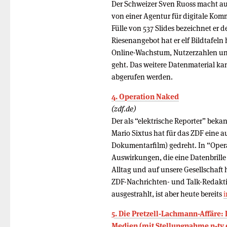
Der Schweizer Sven Ruoss macht auf
von einer Agentur für digitale Ko
Fülle von 537 Slides bezeichnet er 
Riesenangebot hat er elf Bildtafel
Online-Wachstum, Nutzerzahlen un
geht. Das weitere Datenmaterial kan
abgerufen werden.
4. Operation Naked
(zdf.de)
Der als “elektrische Reporter” bek
Mario Sixtus hat für das ZDF eine 
Dokumentarfilm) gedreht. In “Oper
Auswirkungen, die eine Datenbrill
Alltag und auf unsere Gesellschaft
ZDF-Nachrichten- und Talk-Redakti
ausgestrahlt, ist aber heute bereits
i
5. Die Pretzell-Lachmann-Affäre:
Medien (mit Stellungnahme n-tv.