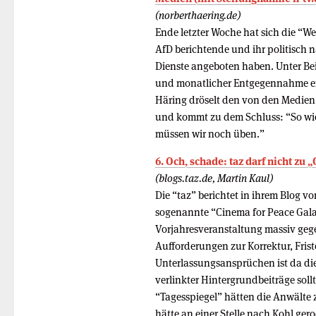
(norberthaering.de)
Ende letzter Woche hat sich die “We
AfD berichtende und ihr politisch 
Dienste angeboten haben. Unter Bei
und monatlicher Entgegennahme ei
Häring dröselt den von den Medien 
und kommt zu dem Schluss: “So wie e
müssen wir noch üben.”
6. Och, schade: taz darf nicht zu
(blogs.taz.de, Martin Kaul)
Die “taz” berichtet in ihrem Blog
sogenannte “Cinema for Peace Gala B
Vorjahresveranstaltung massiv gege
Aufforderungen zur Korrektur, Fri
Unterlassungsansprüchen ist da die 
verlinkter Hintergrundbeiträge sol
“Tagesspiegel” hätten die Anwälte
hätte an einer Stelle nach Kohl gero