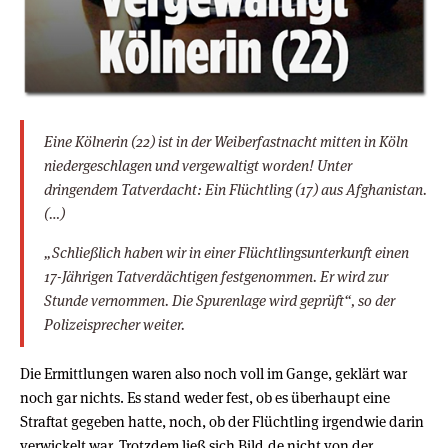
Eine Kölnerin (22) ist in der Weiberfastnacht mitten in Köln
niedergeschlagen und vergewaltigt worden! Unter
dringendem Tatverdacht: Ein Flüchtling (17) aus Afghanistan.
(…)
„Schließlich haben wir in einer Flüchtlingsunterkunft einen
17-Jährigen Tatverdächtigen festgenommen. Er wird zur
Stunde vernommen. Die Spurenlage wird geprüft“, so der
Polizeisprecher weiter.
Die Ermittlungen waren also noch voll im Gange, geklärt war
noch gar nichts. Es stand weder fest, ob es überhaupt eine
Straftat gegeben hatte, noch, ob der Flüchtling irgendwie darin
verwickelt war. Trotzdem ließ sich Bild.de nicht von der