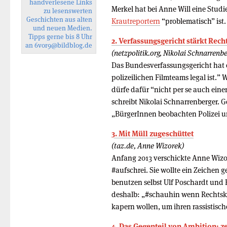
handverlesene Links
Merkel hat bei Anne Will eine Studie
zu lesenswerten
Geschichten aus alten
Krautreportern
“problematisch” ist.
und neuen Medien.
Tipps gerne bis 8 Uhr
2. Verfassungsgericht stärkt Re
an
6vor9
@bildblog.de
(netzpolitik.org, Nikolai Schnarrenbe
Das Bundesverfassungsgericht hat 
polizeilichen Filmteams legal ist.” We
dürfe dafür “nicht per se auch eine
schreibt Nikolai Schnarrenberger. G
„BürgerInnen beobachten Polizei un
3. Mit Müll zugeschüttet
(taz.de, Anne Wizorek)
Anfang 2013 verschickte Anne Wizo
#aufschrei. Sie wollte ein Zeichen g
benutzen selbst Ulf Poschardt und B
deshalb: „#schauhin wenn Rechtsko
kapern wollen, um ihren rassistisch
4. Das Gegenteil von Ambition: ze