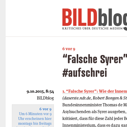
6 vor 9
“Falsche Syrer”
#aufschrei
9.10.2015, 8:54
1. “Falsche Syrer”: Wie der Inne
BILDblog
(daserste.ndr.de, Robert Bongen & S
Bundesinnenminister Thomas de Mai
6 vor 9
Asylsuchenden als Syrer ausgeben, 
Um 6 Minuten vor 9
kritisiert, dass für diese Zahl jeder
Uhr erscheinen hier
montags bis freitags
Innenministerium, dass es dazu gar