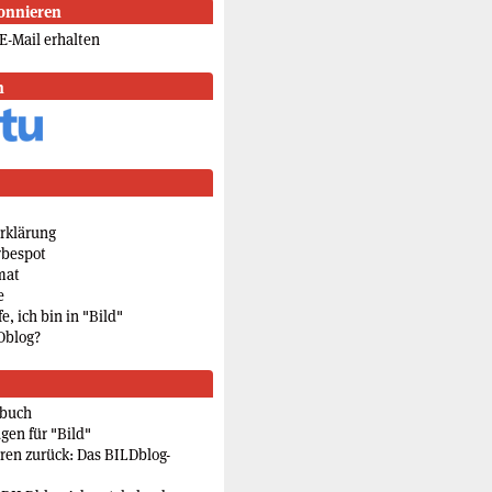
onnieren
E-Mail erhalten
n
rklärung
rbespot
mat
e
e, ich bin in "Bild"
Dblog?
rbuch
gen für "Bild"
eren zurück: Das BILDblog-