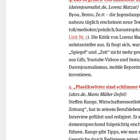
(datenjournalist.de, Lorenz Matzat)
Byou, Bento, Ze.tt – die Jugendang
nahezu täglich erscheinen neue Text
toll/medioker/peinlich/katastrophal
Link Nr. 2
). Die Kritik von Lorenz M
substantieller aus. Er fragt sich, w
„Spiegel“ und „Zeit“ nicht mehr ge
aus Gifs, Youtube-Videos und Insta
Datenjournalismus, mobile Report
investieren.
5. „Plastikwörter sind schlimme 
(abzv.de, Mario Müller-Dofel)
Steffen Range, Wirtschaftsressortle
Zeitung“, hat in seinem Berufslebe
Interview geführt und redigiert. Er s
dementsprechend folgerichtig ersche
führen. Range gibt Tipps, wie man s
Gespräche durch Redigieren retten 