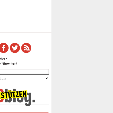
hier?
e Hinweise?