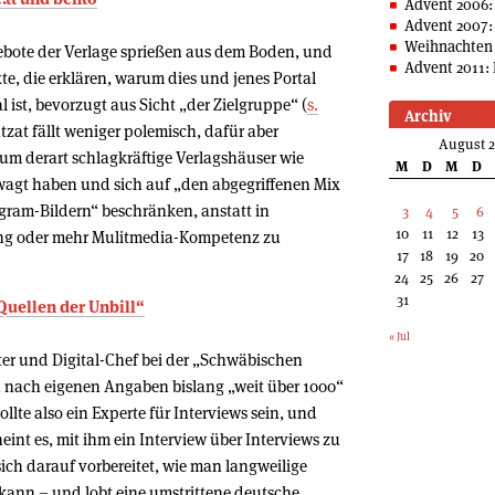
Advent 2006:
Advent 2007:
Weihnachten 
ebote der Verlage sprießen aus dem Boden, und
Advent 2011: 
e, die erklären, warum dies und jenes Portal
 ist, bevorzugt aus Sicht „der Zielgruppe“ (
s.
Archiv
atzat fällt weniger polemisch, dafür aber
August 
arum derart schlagkräftige Verlagshäuser wie
M
D
M
D
wagt haben und sich auf „den abgegriffenen Mix
gram-Bildern“ beschränken, anstatt in
3
4
5
6
10
11
12
13
ing oder mehr Mulitmedia-Kompetenz zu
17
18
19
20
24
25
26
27
31
Quellen der Unbill“
« Jul
iter und Digital-Chef bei der „Schwäbischen
n nach eigenen Angaben bislang „weit über 1000“
ollte also ein Experte für Interviews sein, und
int es, mit ihm ein Interview über Interviews zu
ich darauf vorbereitet, wie man langweilige
kann – und lobt eine umstrittene deutsche