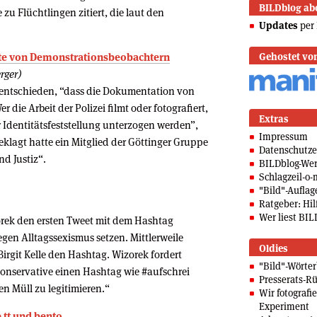
BILDblog ab
 zu Flüchtlingen zitiert, die laut den
Updates
per 
chte von Demonstrationsbeobachtern
Gehostet vo
rger)
entschieden, “dass die Dokumentation von
r die Arbeit der Polizei filmt oder fotografiert,
Extras
r Identitätsfeststellung unterzogen werden”,
Impressum
eklagt hatte ein Mitglied der Göttinger Gruppe
Datenschutze
d Justiz“.
BILDblog-We
Schlagzeil-o-
"Bild"-Auflag
Ratgeber: Hilf
Wer liest BIL
rek den ersten Tweet mit dem Hashtag
egen Alltagssexismus setzen. Mittlerweile
Oldies
irgit Kelle den Hashtag. Wizorek fordert
"Bild"-Wörte
nservative einen Hashtag wie #aufschrei
Presserats-Rü
en Müll zu legitimieren.“
Wir fotografi
Experiment
.tt und bento