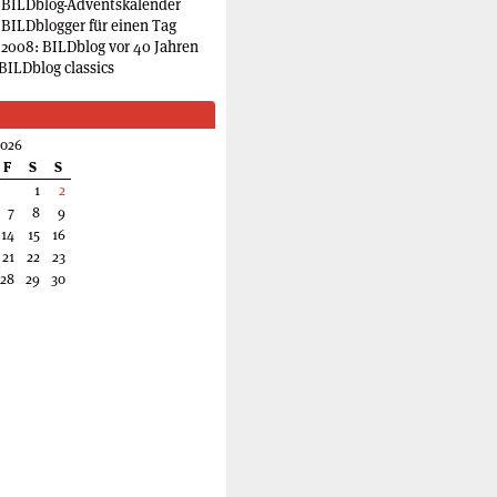
 BILDblog-Adventskalender
 BILDblogger für einen Tag
2008: BILDblog vor 40 Jahren
BILDblog classics
2026
F
S
S
1
2
7
8
9
14
15
16
21
22
23
28
29
30