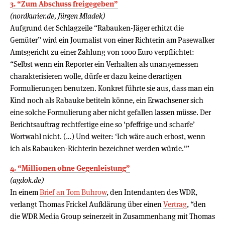
3. “Zum Abschuss freigegeben”
(nordkurier.de, Jürgen Mladek)
Aufgrund der Schlagzeile “Rabauken-Jäger erhitzt die
Gemüter” wird ein Journalist von einer Richterin am Pasewalker
Amtsgericht zu einer Zahlung von 1000 Euro verpflichtet:
“Selbst wenn ein Reporter ein Verhalten als unangemessen
charakterisieren wolle, dürfe er dazu keine derartigen
Formulierungen benutzen. Konkret führte sie aus, dass man ein
Kind noch als Rabauke betiteln könne, ein Erwachsener sich
eine solche Formulierung aber nicht gefallen lassen müsse. Der
Berichtsauftrag rechtfertige eine so ‘pfeffrige und scharfe’
Wortwahl nicht. (…) Und weiter: ‘Ich wäre auch erbost, wenn
ich als Rabauken-Richterin bezeichnet werden würde.'”
4. “Millionen ohne Gegenleistung”
(agdok.de)
In einem
Brief an Tom Buhrow
, den Intendanten des WDR,
verlangt Thomas Frickel Aufklärung über einen
Vertrag
, “den
die WDR Media Group seinerzeit in Zusammenhang mit Thomas