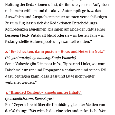
Haltung der Redaktionen selbst, die ihre ureigensten Aufgaben
nicht mehr erfüllen und die aktive Autorenpflege bzw. das
Auswählen und Ausprobieren neuer Autoren vernachlässigen.
Zug um Zug lassen sich die Redaktionen Entscheidungs-
Kompetenzen abnehmen, bis ihnen am Ende der Status einer
besseren (Text-)Putzkraft bleibt oder sie – im besten Falle – in
festangestellte Autorenpools umgewandelt werden.”
2. “Erst checken, dann posten – Hoax und Hetze im Netz”
(blogs.stern.de/tugendlustig, Sonja Vukovic)
Sonja Vukovic gibt “ein paar Infos, Tipps und Links, wie man
Falschmeldungen und Propaganda entlarven und seinen Teil
dazu beitragen kann, dass Hass und Lüge nicht weiter
verbreitet werden.”
3. “Branded Content – angebrannter Inhalt”
(persoenlich.com, René Zeyer)
René Zeyer schreibt über die Unabhängigkeit der Medien von
der Werbung: “Wer wie ich das eine oder andere kritische Wort