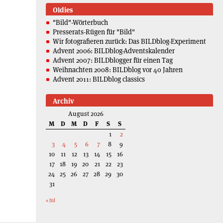
Oldies
"Bild"-Wörterbuch
Presserats-Rügen für "Bild"
Wir fotografieren zurück: Das BILDblog-Experiment
Advent 2006: BILDblog-Adventskalender
Advent 2007: BILDblogger für einen Tag
Weihnachten 2008: BILDblog vor 40 Jahren
Advent 2011: BILDblog classics
Archiv
August 2026
M
D
M
D
F
S
S
1
2
3
4
5
6
7
8
9
10
11
12
13
14
15
16
17
18
19
20
21
22
23
24
25
26
27
28
29
30
31
« Jul