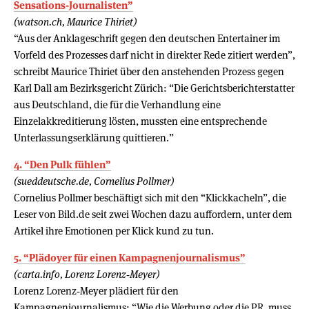
Sensations-Journalisten”
(watson.ch, Maurice Thiriet)
“Aus der Anklageschrift gegen den deutschen Entertainer im
Vorfeld des Prozesses darf nicht in direkter Rede zitiert werden”,
schreibt Maurice Thiriet über den anstehenden Prozess gegen
Karl Dall am Bezirksgericht Zürich: “Die Gerichtsberichterstatter
aus Deutschland, die für die Verhandlung eine
Einzelakkreditierung lösten, mussten eine entsprechende
Unterlassungserklärung quittieren.”
4. “Den Pulk fühlen”
(sueddeutsche.de, Cornelius Pollmer)
Cornelius Pollmer beschäftigt sich mit den “Klickkacheln”, die
Leser von Bild.de seit zwei Wochen dazu auffordern, unter dem
Artikel ihre Emotionen per Klick kund zu tun.
5. “Plädoyer für einen Kampagnenjournalismus”
(carta.info, Lorenz Lorenz‑Meyer)
Lorenz Lorenz‑Meyer plädiert für den
Kampagnenjournalismus: “Wie die Werbung oder die PR, muss