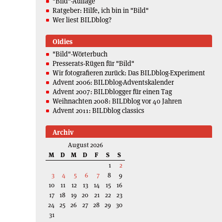
"Bild"-Auflage
Ratgeber: Hilfe, ich bin in "Bild"
Wer liest BILDblog?
Oldies
"Bild"-Wörterbuch
Presserats-Rügen für "Bild"
Wir fotografieren zurück: Das BILDblog-Experiment
Advent 2006: BILDblog-Adventskalender
Advent 2007: BILDblogger für einen Tag
Weihnachten 2008: BILDblog vor 40 Jahren
Advent 2011: BILDblog classics
Archiv
August 2026
M
D
M
D
F
S
S
1
2
3
4
5
6
7
8
9
10
11
12
13
14
15
16
17
18
19
20
21
22
23
24
25
26
27
28
29
30
31