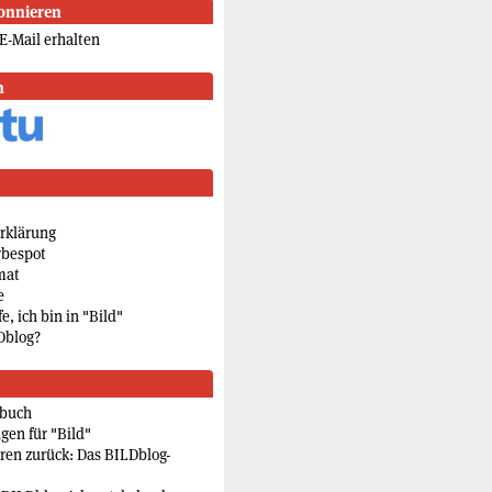
onnieren
E-Mail erhalten
n
rklärung
rbespot
mat
e
e, ich bin in "Bild"
Dblog?
rbuch
gen für "Bild"
eren zurück: Das BILDblog-