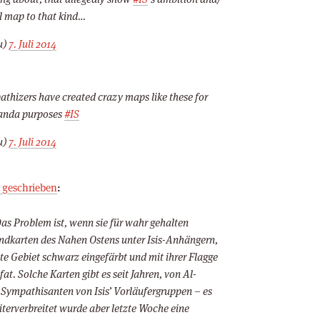
al map to that kind…
u)
7. Juli 2014
pathizers have created crazy maps like these for
ganda purposes
#IS
u)
7. Juli 2014
r geschrieben
:
Das Problem ist, wenn sie für wahr gehalten
ndkarten des Nahen Ostens unter Isis-Anhängern,
te Gebiet schwarz eingefärbt und mit ihrer Flagge
fat. Solche Karten gibt es seit Jahren, von Al-
 Sympathisanten von Isis’ Vorläufergruppen – es
iterverbreitet wurde aber letzte Woche eine