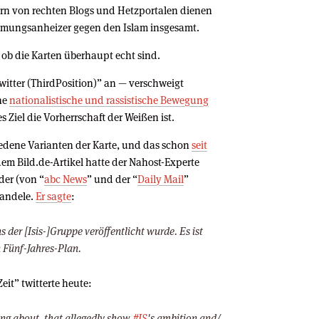
ern von rechten Blogs und Hetzportalen dienen
timmungsanheizer gegen den Islam insgesamt.
 ob die Karten überhaupt echt sind.
Twitter (ThirdPosition)” an — verschweigt
ine
nationalistische und rassistische Bewegung
 Ziel die Vorherrschaft der Weißen ist.
iedene Varianten der Karte, und das schon
seit
em Bild.de-Artikel hatte der Nahost-Experte
 der (von “
abc News
” und der “
Daily Mail
”
handele.
Er sagte
:
ns der [Isis-]Gruppe veröffentlicht wurde. Es ist
n Fünf-Jahres-Plan.
it” twitterte heute:
ing about, that allegedly show
#IS
's ambition and/