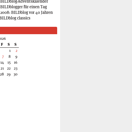
 BILDblog-Adventskalender
 BILDblogger für einen Tag
2008: BILDblog vor 40 Jahren
BILDblog classics
2026
F
S
S
1
2
7
8
9
14
15
16
21
22
23
28
29
30