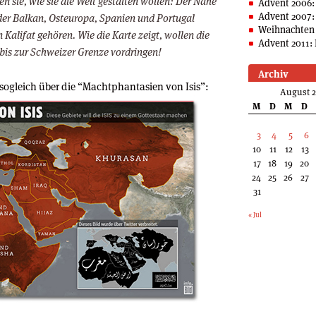
n sie, wie sie die Welt gestalten wollen: Der Nahe
Advent 2006:
Advent 2007:
 der Balkan, Osteuropa, Spanien und Portugal
Weihnachten 
 Kalifat gehören. Wie die Karte zeigt, wollen die
Advent 2011: 
 bis zur Schweizer Grenze vordringen!
Archiv
 sogleich über die “Machtphantasien von Isis”:
August 
M
D
M
D
3
4
5
6
10
11
12
13
17
18
19
20
24
25
26
27
31
« Jul