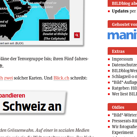
BILDblog ab
Updates
per 
Gehostet vo
Extras
läne der Terrorgruppe Isis; ihren Fünf-Jahres-
Impressum
Datenschutze
t.
BILDblog-We
Schlagzeil-o-
ch
zwei
solcher Karten. Und
Blick.ch
schreibt:
"Bild"-Auflag
Ratgeber: Hilf
Wer liest BIL
Oldies
"Bild"-Wörte
Presserats-Rü
Wir fotografi
 den Grössenwahn. Auf einer in sozialen Medien
Experiment