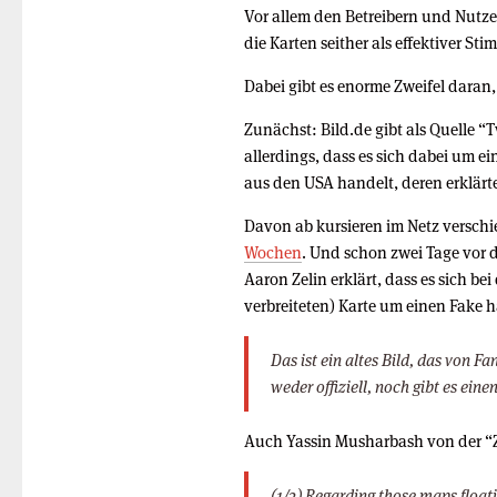
Vor allem den Betreibern und Nutz
die Karten seither als effektiver S
Dabei gibt es enorme Zweifel daran,
Zunächst: Bild.de gibt als Quelle “
allerdings, dass es sich dabei um e
aus den USA handelt, deren erklärtes
Davon ab kursieren im Netz versch
Wochen
. Und schon zwei Tage vor d
Aaron Zelin erklärt, dass es sich bei
verbreiteten) Karte um einen Fake 
Das ist ein altes Bild, das von Fa
weder offiziell, noch gibt es eine
Auch Yassin Musharbash von der “Ze
(1/2) Regarding those maps float