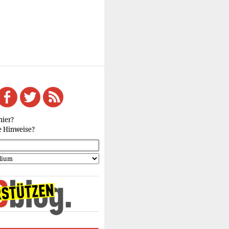
hier?
e Hinweise?