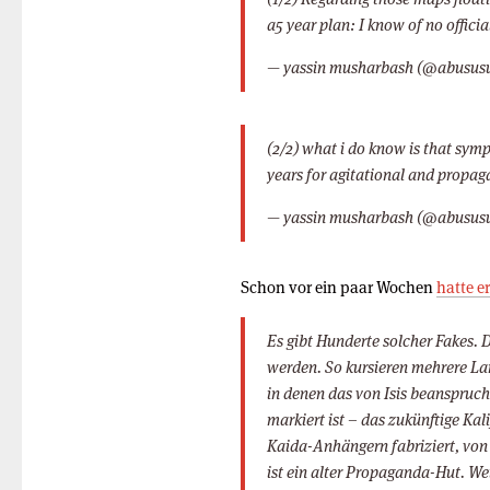
a5 year plan: I know of no offici
— yassin musharbash (@abusus
(2/2) what i do know is that sym
years for agitational and propa
— yassin musharbash (@abusus
Schon vor ein paar Wochen
hatte e
Es gibt Hunderte solcher Fakes. 
werden. So kursieren mehrere La
in denen das von Isis beanspruch
markiert ist – das zukünftige Kali
Kaida-Anhängern fabriziert, von
ist ein alter Propaganda-Hut. We