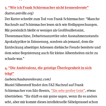
3. “Wie ich Frank Schirrmacher nicht kennenlernte”
(kutter.antville.org)
Der Kutter schreibt zum Tod von Frank Schirrmacher: “Manche
Nachrufe auf Schirrmacher lesen sich wie Heiligsprechungen.
Mir persönlich bleibt er weniger als Großfeuilletonist,
Thesenmaschine, Debattenanzettler oder Ausnahmezustands-
Apokalyptiker in Erinnerung, sondern als jemand, dem die
Entdeckung abseitiger Adressen diebische Freude bereitete und
dem seine Begeisterung auch für kleine Albernheiten nicht zu
schade war.”
4. “Die Ambivalenz, die geistige Überlegenheit in sich
trägt”
(ueberschaubarerelevanz.com)
Muriel Silberstreif findet den FAZ-Nachruf auf Frank
Schirrmacher von Edo Reents,
“Ein sehr großer Geist”
, etwas
übertrieben: “Ihr dürft es mir gerne sagen, wenn ihr es anders
seht, aber mir kommt dieses intellektuelle Säbelgerassel schon