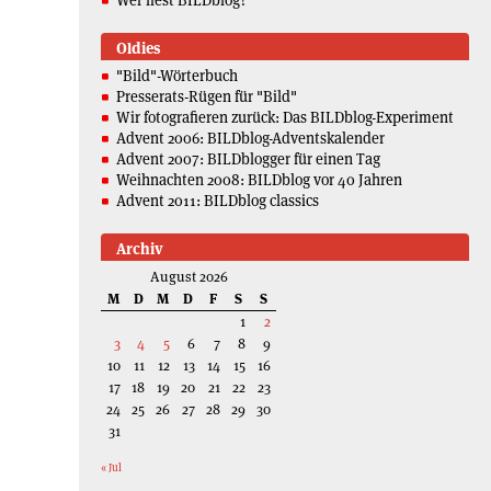
Oldies
"Bild"-Wörterbuch
Presserats-Rügen für "Bild"
Wir fotografieren zurück: Das BILDblog-Experiment
Advent 2006: BILDblog-Adventskalender
Advent 2007: BILDblogger für einen Tag
Weihnachten 2008: BILDblog vor 40 Jahren
Advent 2011: BILDblog classics
Archiv
August 2026
M
D
M
D
F
S
S
1
2
3
4
5
6
7
8
9
10
11
12
13
14
15
16
17
18
19
20
21
22
23
24
25
26
27
28
29
30
31
« Jul