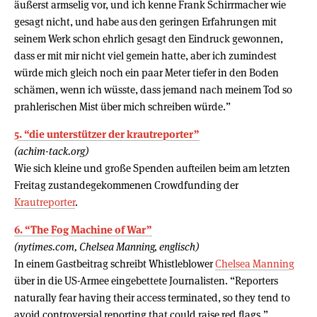
äußerst armselig vor, und ich kenne Frank Schirrmacher wie
gesagt nicht, und habe aus den geringen Erfahrungen mit
seinem Werk schon ehrlich gesagt den Eindruck gewonnen,
dass er mit mir nicht viel gemein hatte, aber ich zumindest
würde mich gleich noch ein paar Meter tiefer in den Boden
schämen, wenn ich wüsste, dass jemand nach meinem Tod so
prahlerischen Mist über mich schreiben würde.”
5. “die unterstützer der krautreporter”
(achim-tack.org)
Wie sich kleine und große Spenden aufteilen beim am letzten
Freitag zustandegekommenen Crowdfunding der
Krautreporter
.
6. “The Fog Machine of War”
(nytimes.com, Chelsea Manning, englisch)
In einem Gastbeitrag schreibt Whistleblower
Chelsea Manning
über in die US-Armee eingebettete Journalisten. “Reporters
naturally fear having their access terminated, so they tend to
avoid controversial reporting that could raise red flags.”