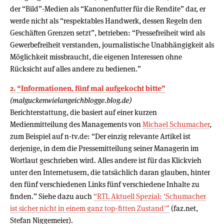
der “Bild”-Medien als “Kanonenfutter für die Rendite” dar, er
werde nicht als “respektables Handwerk, dessen Regeln den
Geschäften Grenzen setzt”, betrieben: “Pressefreiheit wird als
Gewerbefreiheit verstanden, journalistische Unabhängigkeit als
Möglichkeit missbraucht, die eigenen Interessen ohne
Rücksicht auf alles andere zu bedienen.”
2. “Informationen, fünf mal aufgekocht bitte”
(malguckenwielangeichblogge.blog.de)
Berichterstattung, die basiert auf einer kurzen
Medienmitteilung des Managements von
Michael Schumacher
,
zum Beispiel auf n-tv.de: “Der einzig relevante Artikel ist
derjenige, in dem die Pressemitteilung seiner Managerin im
Wortlaut geschrieben wird. Alles andere ist für das Klickvieh
unter den Internetusern, die tatsächlich daran glauben, hinter
den fünf verschiedenen Links fünf verschiedene Inhalte zu
finden.” Siehe dazu auch
“RTL Aktuell Spezial: ‘Schumacher
ist sicher nicht in einem ganz top-fitten Zustand'”
(faz.net,
Stefan Niggemeier).