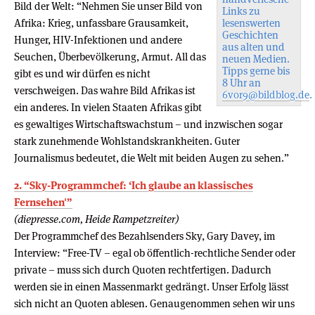
Bild der Welt: “Nehmen Sie unser Bild von
Links zu
Afrika: Krieg, unfassbare Grausamkeit,
lesenswerten
Geschichten
Hunger, HIV-Infektionen und andere
aus alten und
Seuchen, Überbevölkerung, Armut. All das
neuen Medien.
Tipps gerne bis
gibt es und wir dürfen es nicht
8 Uhr an
verschweigen. Das wahre Bild Afrikas ist
6vor9@bildblog.de
.
ein anderes. In vielen Staaten Afrikas gibt
es gewaltiges Wirtschaftswachstum – und inzwischen sogar
stark zunehmende Wohlstandskrankheiten. Guter
Journalismus bedeutet, die Welt mit beiden Augen zu sehen.”
2. “Sky-Programmchef: ‘Ich glaube an klassisches
Fernsehen'”
(diepresse.com, Heide Rampetzreiter)
Der Programmchef des Bezahlsenders Sky, Gary Davey, im
Interview: “Free-TV – egal ob öffentlich-rechtliche Sender oder
private – muss sich durch Quoten rechtfertigen. Dadurch
werden sie in einen Massenmarkt gedrängt. Unser Erfolg lässt
sich nicht an Quoten ablesen. Genaugenommen sehen wir uns