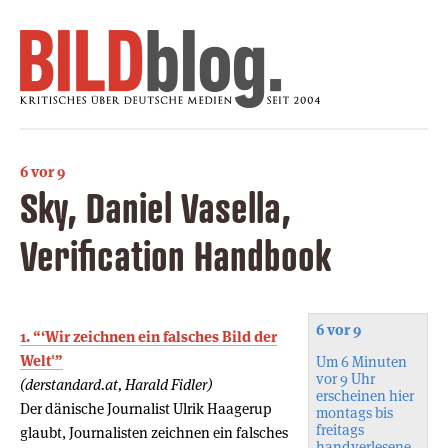
6 vor 9
Sky, Daniel Vasella,
Verification Handbook
6 vor 9
1. “‘Wir zeichnen ein falsches Bild der
Welt'”
Um 6 Minuten
vor 9 Uhr
(derstandard.at, Harald Fidler)
erscheinen hier
Der dänische Journalist Ulrik Haagerup
montags bis
freitags
glaubt, Journalisten zeichnen ein falsches
handverlesene