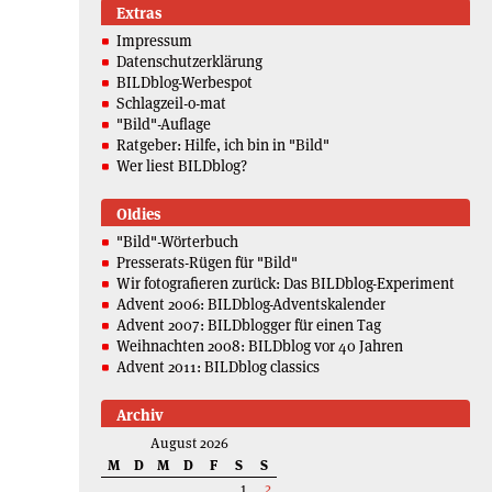
Extras
Impressum
Datenschutzerklärung
BILDblog-Werbespot
Schlagzeil-o-mat
"Bild"-Auflage
Ratgeber: Hilfe, ich bin in "Bild"
Wer liest BILDblog?
Oldies
"Bild"-Wörterbuch
Presserats-Rügen für "Bild"
Wir fotografieren zurück: Das BILDblog-Experiment
Advent 2006: BILDblog-Adventskalender
Advent 2007: BILDblogger für einen Tag
Weihnachten 2008: BILDblog vor 40 Jahren
Advent 2011: BILDblog classics
Archiv
August 2026
M
D
M
D
F
S
S
1
2