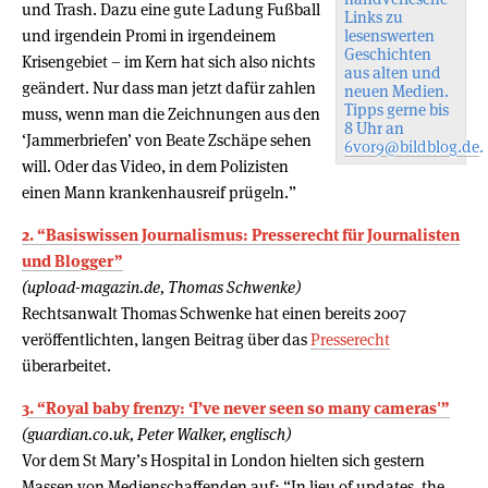
und Trash. Dazu eine gute Ladung Fußball
Links zu
und irgendein Promi in irgendeinem
lesenswerten
Geschichten
Krisengebiet – im Kern hat sich also nichts
aus alten und
geändert. Nur dass man jetzt dafür zahlen
neuen Medien.
Tipps gerne bis
muss, wenn man die Zeichnungen aus den
8 Uhr an
‘Jammerbriefen’ von Beate Zschäpe sehen
6vor9@bildblog.de
.
will. Oder das Video, in dem Polizisten
einen Mann krankenhausreif prügeln.”
2. “Basiswissen Journalismus: Presserecht für Journalisten
und Blogger”
(upload-magazin.de, Thomas Schwenke)
Rechtsanwalt Thomas Schwenke hat einen bereits 2007
veröffentlichten, langen Beitrag über das
Presserecht
überarbeitet.
3. “Royal baby frenzy: ‘I’ve never seen so many cameras'”
(guardian.co.uk, Peter Walker, englisch)
Vor dem St Mary’s Hospital in London hielten sich gestern
Massen von Medienschaffenden auf: “In lieu of updates, the