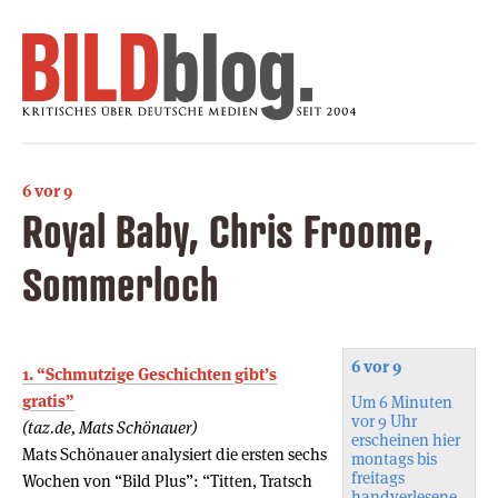
6 vor 9
Royal Baby, Chris Froome,
Sommerloch
6 vor 9
1. “Schmutzige Geschichten gibt’s
gratis”
Um 6 Minuten
vor 9 Uhr
(taz.de, Mats Schönauer)
erscheinen hier
Mats Schönauer analysiert die ersten sechs
montags bis
freitags
Wochen von “Bild Plus”: “Titten, Tratsch
handverlesene