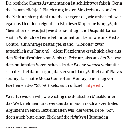
Die restliche Charts-Argumentation ist schlichtweg falsch. Denn
die “jämmerlich[e]” Platzierung in den Singlecharts, von der
die Zeitung hier spricht und die belegen soll, wie unbeliebt, wie
egal das Lied doch eigentlich ist, dieser läppische Rang 36, der
“beinahe so etwas [ist] wie die nachträgliche Disqualifikation”
– ist in Wirklichkeit eine Fehlinformation. Denn wie uns Media
Control auf Anfrage bestätigte, stand “Glorious” zwar
tatsächlich auf Rang 36 – diese Platzierung ergab sich aber aus
den Verkaufszahlen vom 8. bis 14. Februar, also aus der Zeit
vor
dem nationalen Vorentscheid. In der Woche
danach
verkaufte
sich der Titel dann so gut, dass er von Platz 36 direkt auf Platz 6
sprang. Das hatte Media Control am Montag, einen Tag vor
Erscheinen des “SZ”-Artikels, auch offiziell
mitgeteilt
.
Wer also wissen will, wie wichtig die deutschen Musikkäufer
das Werk nehmen, und wer das dann auch noch als zentrales
Argument in einen Text einbauen will, der werfe, liebe “SZ”,
doch auch bitte einen Blick auf die
richtigen
Hitparaden.