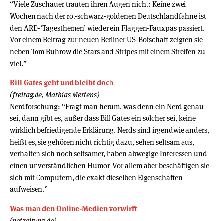
“Viele Zuschauer trauten ihren Augen nicht: Keine zwei
Wochen nach der rot-schwarz-goldenen Deutschlandfahne ist
den ARD-‘Tagesthemen’ wieder ein Flaggen-Fauxpas passiert.
Vor einem Beitrag zur neuen Berliner US-Botschaft zeigten sie
neben Tom Buhrow die Stars and Stripes mit einem Streifen zu
viel.”
Bill Gates geht und bleibt doch
(freitag.de, Mathias Mertens)
Nerdforschung: “Fragt man herum, was denn ein Nerd genau
sei, dann gibt es, außer dass Bill Gates ein solcher sei, keine
wirklich befriedigende Erklärung. Nerds sind irgendwie anders,
heißt es, sie gehören nicht richtig dazu, sehen seltsam aus,
verhalten sich noch seltsamer, haben abwegige Interessen und
einen unverständlichen Humor. Vor allem aber beschäftigen sie
sich mit Computern, die exakt dieselben Eigenschaften
aufweisen.”
Was man den Online-Medien vorwirft
(netzeitung.de)