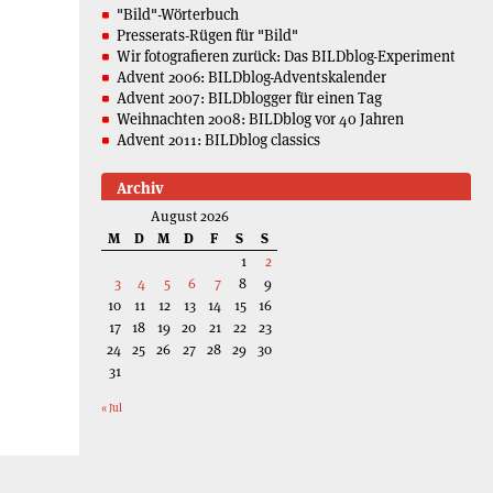
"Bild"-Wörterbuch
Presserats-Rügen für "Bild"
Wir fotografieren zurück: Das BILDblog-Experiment
Advent 2006: BILDblog-Adventskalender
Advent 2007: BILDblogger für einen Tag
Weihnachten 2008: BILDblog vor 40 Jahren
Advent 2011: BILDblog classics
Archiv
August 2026
M
D
M
D
F
S
S
1
2
3
4
5
6
7
8
9
10
11
12
13
14
15
16
17
18
19
20
21
22
23
24
25
26
27
28
29
30
31
« Jul