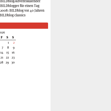
 BILDblog-Adventskalender
 BILDblogger für einen Tag
2008: BILDblog vor 40 Jahren
BILDblog classics
2026
F
S
S
1
2
7
8
9
14
15
16
21
22
23
28
29
30