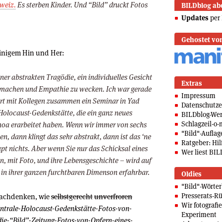
hweiz.
Es sterben Kinder. Und “Bild” druckt Fotos
BILDblog ab
Updates
per 
Gehostet vo
inigem Hin und Her:
ner abstrakten Tragödie, ein individuelles Gesicht
Extras
u machen und Empathie zu wecken. Ich war gerade
Impressum
ort mit Kollegen zusammen ein Seminar in Yad
Datenschutze
olocaust-Gedenkstätte, die ein ganz neues
BILDblog-We
Schlagzeil-o-
hoa erarbeitet haben. Wenn wir immer von sechs
"Bild"-Auflag
n, dann klingt das sehr abstrakt, dann ist das ‘ne
Ratgeber: Hilf
pt nichts. Aber wenn Sie nur das Schicksal eines
Wer liest BIL
en, mit Foto, und ihre Lebensgeschichte – wird auf
, in ihrer ganzen furchtbaren Dimenson erfahrbar.
Oldies
"Bild"-Wörte
Presserats-Rü
nachdenken, wie
selbstgerecht
unverfroren
Wir fotografi
ntrale-Holocaust-Gedenkstätte-Fotos-von-
Experiment
die-“Bild”-Zeitung-Fotos-von-Opfern-eines-