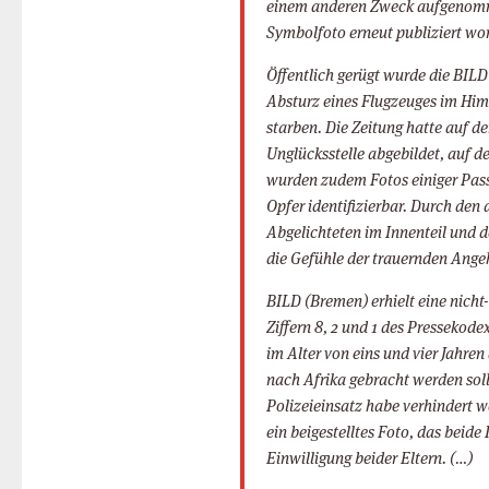
einem anderen Zweck aufgenomme
Symbolfoto erneut publiziert wo
Öffentlich gerügt wurde die BIL
Absturz eines Flugzeuges im Him
starben. Die Zeitung hatte auf de
Unglücksstelle abgebildet, auf d
wurden zudem Fotos einiger Passa
Opfer identifizierbar. Durch de
Abgelichteten im Innenteil und 
die Gefühle der trauernden Angeh
BILD (Bremen) erhielt eine nicht
Ziffern 8, 2 und 1 des Pressekod
im Alter von eins und vier Jahre
nach Afrika gebracht werden sol
Polizeieinsatz habe verhindert 
ein beigestelltes Foto, das beide
Einwilligung beider Eltern. (…)