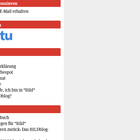
onnieren
E-Mail erhalten
n
rklärung
rbespot
mat
e
e, ich bin in "Bild"
Dblog?
rbuch
gen für "Bild"
eren zurück: Das BILDblog-