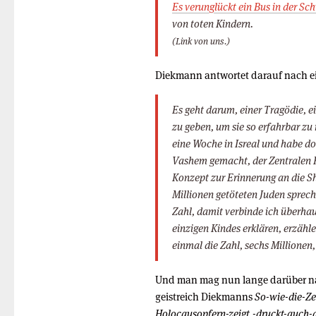
Es verunglückt ein Bus in der Sc
von toten Kindern.
(Link von uns.)
Diekmann antwortet darauf nach e
Es geht darum, einer Tragödie, ei
zu geben, um sie so erfahrbar z
eine Woche in Isreal und habe d
Vashem gemacht, der Zentralen H
Konzept zur Erinnerung an die S
Millionen getöteten Juden spreche
Zahl, damit verbinde ich überhau
einzigen Kindes erklären, erzähl
einmal die Zahl, sechs Millionen
Und man mag nun lange darüber 
geistreich Diekmanns
So-wie-die-Ze
Holocausopfern-zeigt,-druckt-auch-