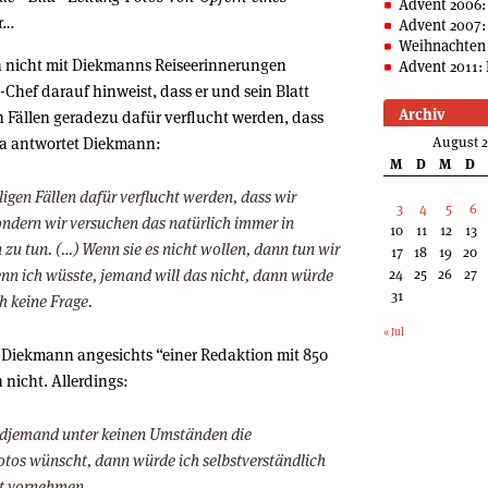
Advent 2006:
er…
Advent 2007:
Weihnachten 
h nicht mit Diekmanns Reiseerinnerungen
Advent 2011: 
Chef darauf hinweist, dass er und sein Blatt
Archiv
 Fällen geradezu dafür verflucht werden, dass
 da antwortet Diekmann:
August 
M
D
M
D
ligen Fällen dafür verflucht werden, dass wir
3
4
5
6
sondern wir versuchen das natürlich immer in
10
11
12
13
u tun. (…) Wenn sie es nicht wollen, dann tun wir
17
18
19
20
nn ich wüsste, jemand will das nicht, dann würde
24
25
26
27
31
ch keine Frage.
« Jul
 Diekmann angesichts “einer Redaktion mit 850
 nicht. Allerdings:
endjemand unter keinen Umständen die
otos wünscht, dann würde ich selbstverständlich
ht vornehmen.