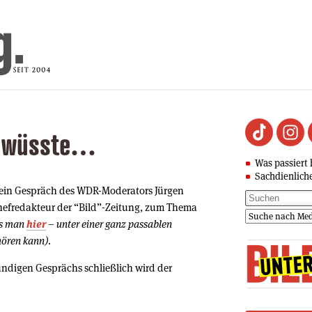
 wüsste…
Was passiert 
Sachdienlich
 ein Gespräch des WDR-Moderators Jürgen
efredakteur der “Bild”-Zeitung, zum Thema
s man
hier
– unter einer ganz passablen
ören kann)
.
ündigen Gesprächs schließlich wird der