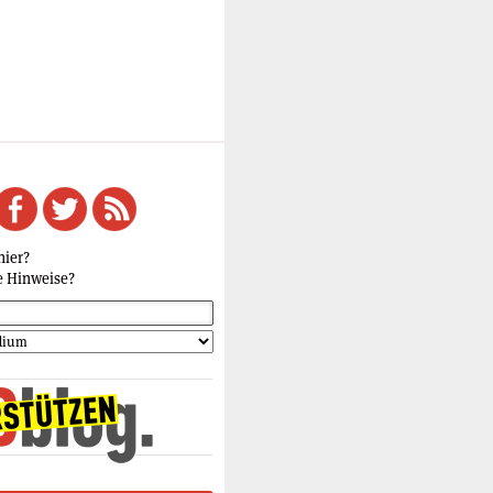
hier?
e Hinweise?