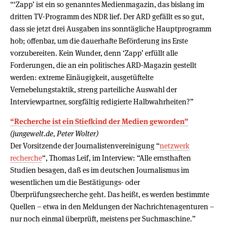
“‘Zapp’ ist ein so genanntes Medienmagazin, das bislang im
dritten TV-Programm des NDR lief. Der ARD gefällt es so gut,
dass sie jetzt drei Ausgaben ins sonntägliche Hauptprogramm
hob; offenbar, um die dauerhafte Beförderung ins Erste
vorzubereiten. Kein Wunder, denn ‘Zapp’ erfüllt alle
Forderungen, die an ein politisches ARD-Magazin gestellt
werden: extreme Einäugigkeit, ausgetüftelte
Vernebelungstaktik, streng parteiliche Auswahl der
Interviewpartner, sorgfältig redigierte Halbwahrheiten?”
“Recherche ist ein Stiefkind der Medien geworden”
(jungewelt.de, Peter Wolter)
Der Vorsitzende der Journalistenvereinigung “
netzwerk
recherche
“, Thomas Leif, im Interview: “Alle ernsthaften
Studien besagen, daß es im deutschen Journalismus im
wesentlichen um die Bestätigungs- oder
Überprüfungsrecherche geht. Das heißt, es werden bestimmte
Quellen – etwa in den Meldungen der Nachrichtenagenturen –
nur noch einmal überprüft, meistens per Suchmaschine.”