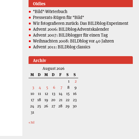
Oldies
"Bild"-Wörterbuch
Presserats-Rügen für "Bild"
Wir fotografieren zurück: Das BILDblog-Experiment
Advent 2006: BILDblog-Adventskalender
Advent 2007: BILDblogger für einen Tag
Weihnachten 2008: BILDblog vor 40 Jahren
Advent 2011: BILDblog classics
Archiv
August 2026
M
D
M
D
F
S
S
1
2
3
4
5
6
7
8
9
10
11
12
13
14
15
16
17
18
19
20
21
22
23
24
25
26
27
28
29
30
31
« Jul