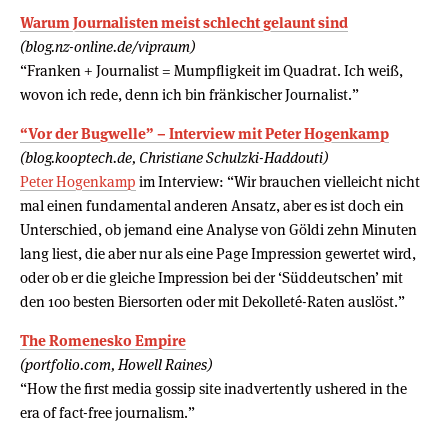
Warum Journalisten meist schlecht gelaunt sind
(blog.nz-online.de/vipraum)
“Franken + Journalist = Mumpfligkeit im Quadrat. Ich weiß,
wovon ich rede, denn ich bin fränkischer Journalist.”
“Vor der Bugwelle” – Interview mit Peter Hogenkamp
(blog.kooptech.de, Christiane Schulzki-Haddouti)
Peter Hogenkamp
im Interview: “Wir brauchen vielleicht nicht
mal einen fundamental anderen Ansatz, aber es ist doch ein
Unterschied, ob jemand eine Analyse von Göldi zehn Minuten
lang liest, die aber nur als eine Page Impression gewertet wird,
oder ob er die gleiche Impression bei der ‘Süddeutschen’ mit
den 100 besten Biersorten oder mit Dekolleté-Raten auslöst.”
The Romenesko Empire
(portfolio.com, Howell Raines)
“How the first media gossip site inadvertently ushered in the
era of fact-free journalism.”