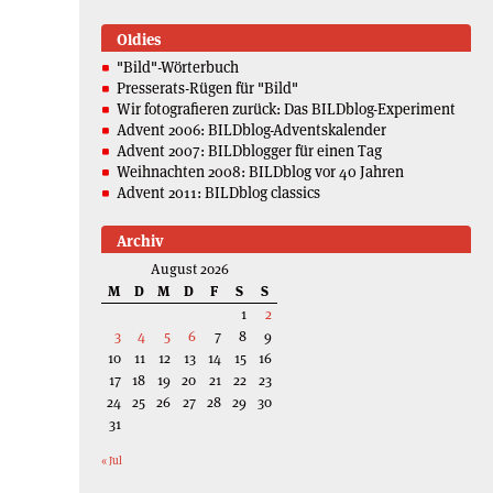
Oldies
"Bild"-Wörterbuch
Presserats-Rügen für "Bild"
Wir fotografieren zurück: Das BILDblog-Experiment
Advent 2006: BILDblog-Adventskalender
Advent 2007: BILDblogger für einen Tag
Weihnachten 2008: BILDblog vor 40 Jahren
Advent 2011: BILDblog classics
Archiv
August 2026
M
D
M
D
F
S
S
1
2
3
4
5
6
7
8
9
10
11
12
13
14
15
16
17
18
19
20
21
22
23
24
25
26
27
28
29
30
31
« Jul