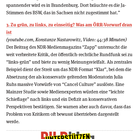
spannender wird es in Brandenburg. Dort bräuchte es die Ja-
Stimmen des BSW, das in Sachsen nicht zugestimmt hat.”
3. Zu grün, zu links, zu einseitig? Was am ÖRR-Vorwurf dran
ist
(youtube.com, Konstanze Nastarowitz, Video: 44:38 Minuten)
Der Beitrag des NDR-Medienmagazins “Zapp” untersucht die
weit verbreitete Kritik, der öffentlich-rechtliche Rundfunk sei zu
“links-grün” und biete zu wenig Meinungsvielfalt. Als zentrales
Beispiel dient der Streit um das NDR-Format “Klar”, bei dem die
Absetzung der als konservativ geltenden Moderatorin Julia
Ruhs massive Vorwürfe von “Cancel Culture” auslöste. Eine
Mainzer Studie sowie Medienexperten würden eine “leichte
Schieflage” nach links und ein Defizit an konservativen
Perspektiven bestätigen. Sie warnen aber auch davor, dass das
Problem von Kritikern oft bewusst übertrieben dargestellt
werde.