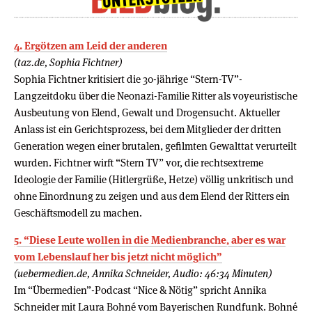
4. Ergötzen am Leid der anderen
(taz.de, Sophia Fichtner)
Sophia Fichtner kritisiert die 30-jährige “Stern-TV”-
Langzeitdoku über die Neonazi-Familie Ritter als voyeuristische
Ausbeutung von Elend, Gewalt und Drogensucht. Aktueller
Anlass ist ein Gerichtsprozess, bei dem Mitglieder der dritten
Generation wegen einer brutalen, gefilmten Gewalttat verurteilt
wurden. Fichtner wirft “Stern TV” vor, die rechtsextreme
Ideologie der Familie (Hitlergrüße, Hetze) völlig unkritisch und
ohne Einordnung zu zeigen und aus dem Elend der Ritters ein
Geschäftsmodell zu machen.
5. “Diese Leute wollen in die Medienbranche, aber es war
vom Lebenslauf her bis jetzt nicht möglich”
(uebermedien.de, Annika Schneider, Audio: 46:34 Minuten)
Im “Übermedien”-Podcast “Nice & Nötig” spricht Annika
Schneider mit Laura Bohné vom Bayerischen Rundfunk. Bohné