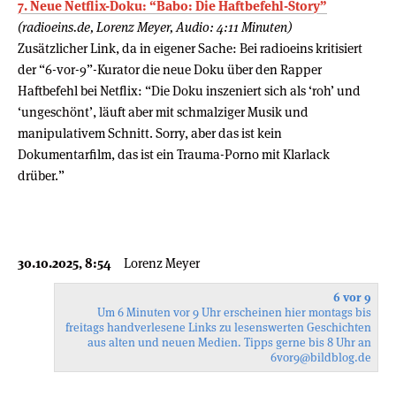
7. Neue Netflix-Doku: “Babo: Die Haftbefehl-Story”
(radioeins.de, Lorenz Meyer, Audio: 4:11 Minuten)
Zusätzlicher Link, da in eigener Sache: Bei radioeins kritisiert
der “6-vor-9”-Kurator die neue Doku über den Rapper
Haftbefehl bei Netflix: “Die Doku inszeniert sich als ‘roh’ und
‘ungeschönt’, läuft aber mit schmalziger Musik und
manipulativem Schnitt. Sorry, aber das ist kein
Dokumentarfilm, das ist ein Trauma-Porno mit Klarlack
drüber.”
30.10.2025, 8:54
Lorenz Meyer
6 vor 9
Um 6 Minuten vor 9 Uhr erscheinen hier montags bis
freitags handverlesene Links zu lesenswerten Geschichten
aus alten und neuen Medien. Tipps gerne bis 8 Uhr an
6vor9
@bildblog.de