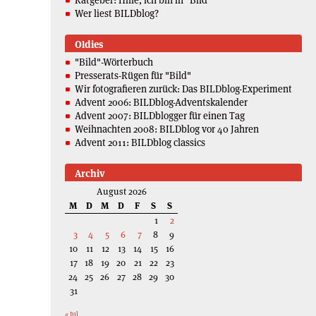
Ratgeber: Hilfe, ich bin in "Bild"
Wer liest BILDblog?
Oldies
"Bild"-Wörterbuch
Presserats-Rügen für "Bild"
Wir fotografieren zurück: Das BILDblog-Experiment
Advent 2006: BILDblog-Adventskalender
Advent 2007: BILDblogger für einen Tag
Weihnachten 2008: BILDblog vor 40 Jahren
Advent 2011: BILDblog classics
Archiv
August 2026
M
D
M
D
F
S
S
1
2
3
4
5
6
7
8
9
10
11
12
13
14
15
16
17
18
19
20
21
22
23
24
25
26
27
28
29
30
31
« Jul