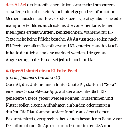
dem AI-Act
der Europäischen Union zwar mehr Transparenz
schaffen, seien aber kein Allheilmittel gegen Desinformation.
Medien müssten laut Pressekodex bereits jetzt symbolische oder
manipulierte Bilder, auch solche, die von einer Künstlichen
Intelligenz erstellt wurden, kennzeichnen, während für KI-
Texte meist keine Pflicht bestehe. Ab August 2026 sollen nach
EU-Recht vor allem Deepfakes und KI-generierte audiovisuelle
Inhalte deutlich als solche markiert werden. Die genaue
Abgrenzung in der Praxis sei jedoch noch unklar.
6. OpenAI startet einen KI-Fake-Feed
(taz.de, Johannes Drosdowski)
OpenAI, das Unternehmen hinter ChatGPT, starte mit “Sora”
eine neue Social-Media-App, auf der ausschließlich KI-
generierte Videos geteilt werden können. Nutzerinnen und
Nutzer sollen eigene Aufnahmen einbinden oder remixen
dürfen. Die Plattform priorisiere Inhalte aus dem eigenen
Bekanntenkreis, verspreche aber keinen besonderen Schutz vor
Desinformation. Die App sei zunächst nur in den USA und