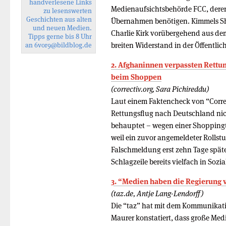
handverlesene Links
Medienaufsichtsbehörde FCC, deren
zu lesenswerten
Geschichten aus alten
Übernahmen benötigen. Kimmels S
und neuen Medien.
Charlie Kirk vorübergehend aus d
Tipps gerne bis 8 Uhr
breiten Widerstand in der Öffentlich
an
6vor9
@bildblog.de
2. Afghaninnen verpassten Rettu
beim Shoppen
(correctiv.org, Sara Pichireddu)
Laut einem Faktencheck von “Corr
Rettungsflug nach Deutschland nic
behauptet – wegen einer Shopping
weil ein zuvor angemeldeter Rollstuh
Falschmeldung erst zehn Tage später
Schlagzeile bereits vielfach in Sozi
3. “Medien haben die Regierung v
(taz.de, Antje Lang-Lendorff)
Die “taz” hat mit dem Kommunikati
Maurer konstatiert, dass große M