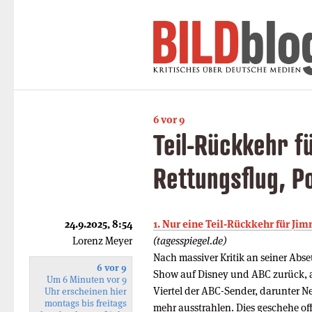
6 vor 9
Teil-Rückkehr f
Rettungsflug, Po
24.9.2025, 8:54
1. Nur eine Teil-Rückkehr für J
Lorenz Meyer
(tagesspiegel.de)
Nach massiver Kritik an seiner Abs
6 vor 9
Show auf Disney und ABC zurück, a
Um 6 Minuten vor 9
Viertel der ABC-Sender, darunter N
Uhr erscheinen hier
montags bis freitags
mehr ausstrahlen. Dies geschehe o