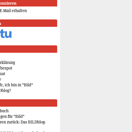
onnieren
E-Mail erhalten
n
rklärung
rbespot
mat
e
e, ich bin in "Bild"
Dblog?
rbuch
gen für "Bild"
eren zurück: Das BILDblog-