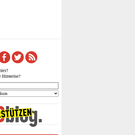
hier?
e Hinweise?