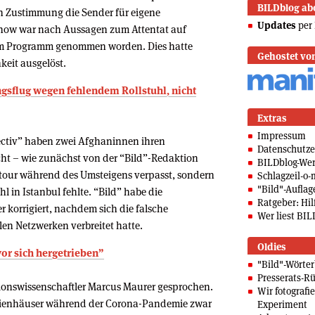
BILDblog ab
 Zustimmung die Sender für eigene
Updates
per 
how war nach Aussagen zum Attentat auf
em Programm genommen worden. Dies hatte
Gehostet vo
keit ausgelöst.
ngsflug wegen fehlendem Rollstuhl, nicht
Extras
Impressum
ectiv” haben zwei Afghaninnen ihren
Datenschutze
ht – wie zunächst von der “Bild”-Redaktion
BILDblog-We
tour während des Umsteigens verpasst, sondern
Schlagzeil-o-
"Bild"-Auflag
l in Istanbul fehlte. “Bild” habe die
Ratgeber: Hilf
 korrigiert, nachdem sich die falsche
Wer liest BIL
alen Netzwerken verbreitet hatte.
Oldies
or sich hergetrieben”
"Bild"-Wörte
Presserats-Rü
onswissenschaftler Marcus Maurer gesprochen.
Wir fotografi
edienhäuser während der Corona-Pandemie zwar
Experiment