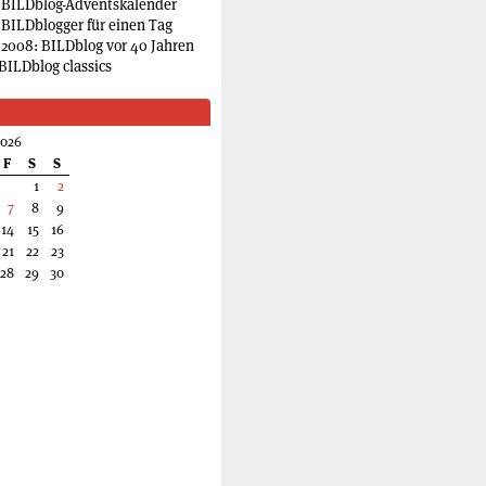
 BILDblog-Adventskalender
 BILDblogger für einen Tag
2008: BILDblog vor 40 Jahren
BILDblog classics
2026
F
S
S
1
2
7
8
9
14
15
16
21
22
23
28
29
30