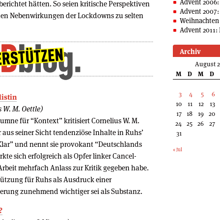
Advent 2006:
 berichtet hätten. So seien kritische Perspektiven
Advent 2007:
ichen Nebenwirkungen der Lockdowns zu selten
Weihnachten 
Advent 2011: 
Archiv
August 
M
D
M
D
3
4
5
6
istin
10
11
12
13
 W. M. Oettle)
17
18
19
20
umne für “Kontext” kritisiert Cornelius W. M.
24
25
26
27
ür aus seiner Sicht tendenziöse Inhalte in Ruhs’
31
lar” und nennt sie provokant “Deutschlands
« Jul
te sich erfolgreich als Opfer linker Cancel-
 Arbeit mehrfach Anlass zur Kritik gegeben habe.
stützung für Ruhs als Ausdruck einer
nierung zunehmend wichtiger sei als Substanz.
?