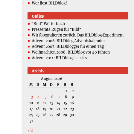
Wer liest BILDblog?
Oldies
"Bild"-Wörterbuch
Presserats-Rügen für "Bild"
Wir fotografieren zurück: Das BILDblog-Experiment
Advent 2006: BILDblog-Adventskalender
Advent 2007: BILDblogger für einen Tag
Weihnachten 2008: BILDblog vor 40 Jahren
Advent 2011: BILDblog classics
Archiv
August 2026
M
D
M
D
F
S
S
1
2
3
4
5
6
7
8
9
10
11
12
13
14
15
16
17
18
19
20
21
22
23
24
25
26
27
28
29
30
31
« Jul