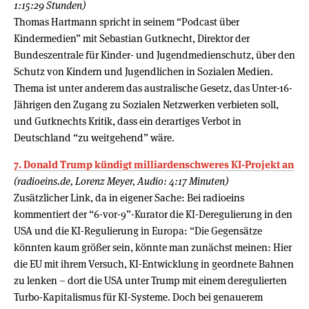
1:15:29 Stunden)
Thomas Hartmann spricht in seinem “Podcast über
Kindermedien” mit Sebastian Gutknecht, Direktor der
Bundeszentrale für Kinder- und Jugendmedienschutz, über den
Schutz von Kindern und Jugendlichen in Sozialen Medien.
Thema ist unter anderem das australische Gesetz, das Unter-16-
Jährigen den Zugang zu Sozialen Netzwerken verbieten soll,
und Gutknechts Kritik, dass ein derartiges Verbot in
Deutschland “zu weitgehend” wäre.
7. Donald Trump kündigt milliardenschweres KI-Projekt an
(radioeins.de, Lorenz Meyer, Audio: 4:17 Minuten)
Zusätzlicher Link, da in eigener Sache: Bei radioeins
kommentiert der “6-vor-9”-Kurator die KI-Deregulierung in den
USA und die KI-Regulierung in Europa: “Die Gegensätze
könnten kaum größer sein, könnte man zunächst meinen: Hier
die EU mit ihrem Versuch, KI-Entwicklung in geordnete Bahnen
zu lenken – dort die USA unter Trump mit einem deregulierten
Turbo-Kapitalismus für KI-Systeme. Doch bei genauerem