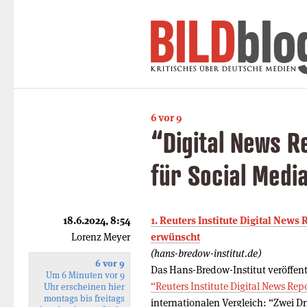
6 vor 9
“Digital News R
für Social Medi
18.6.2024, 8:54
1. Reuters Institute Digital News
Lorenz Meyer
erwünscht
(hans-bredow-institut.de)
6 vor 9
Das Hans-Bredow-Institut veröffent
Um 6 Minuten vor 9
“Reuters Institute Digital News Rep
Uhr erscheinen hier
montags bis freitags
internationalen Vergleich: “Zwei Dr