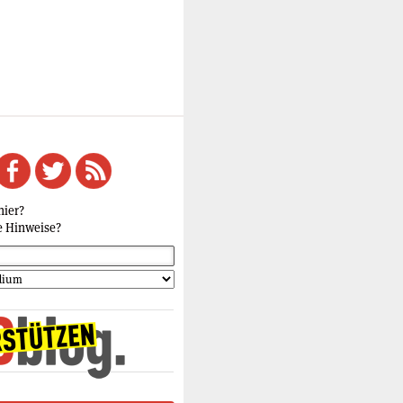
hier?
e Hinweise?