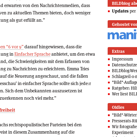
BILDblog ab
nd erwarten von den Nachrichtenmedien, dass
Updates
per 
iven zu aktuellen Themen bieten, doch weniger
tung als gut erfüllt an.”
Gehostet vo
den “6 vor 9”
darauf hingewiesen, dass die
Extras
dung in
Einfacher Sprache
anbietet, um den etwa
Impressum
nd, die Schwierigkeiten mit dem Erfassen von
Datenschutze
g zu Nachrichten zu erleichtern. Emma Tries
BILDblog-We
t auf die Neuerung angeschaut, und die fallen
Schlagzeil-o-
"Bild"-Auflag
gesschau’ in einfacher Sprache sollte sich je­de:r
Ratgeber: Hilf
n. Sich dem Unbekannten auszusetzen ist
Wer liest BIL
nzuerkennen noch viel mehr.”
Oldies
freiheit
"Bild"-Wörte
Presserats-Rü
hs rechtspopulistischer Parteien bei den
Wir fotografi
weist in diesem Zusammenhang auf die
Experiment