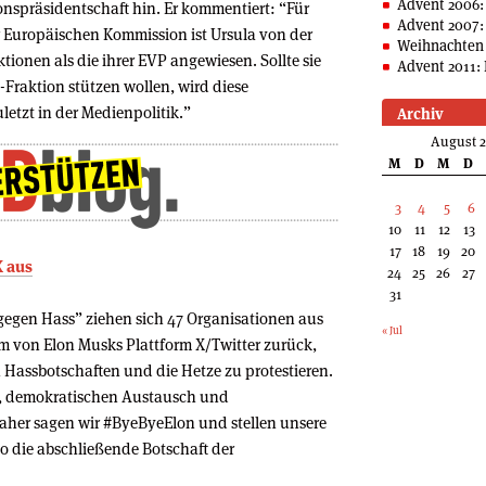
Advent 2006:
spräsidentschaft hin. Er kommentiert: “Für
Advent 2007:
r Europäischen Kommission ist Ursula von der
Weihnachten 
tionen als die ihrer EVP angewiesen. Sollte sie
Advent 2011: 
n-Fraktion stützen wollen, wird diese
letzt in der Medienpolitik.”
Archiv
August 
M
D
M
D
3
4
5
6
10
11
12
13
17
18
19
20
X aus
24
25
26
27
31
gegen Hass” ziehen sich 47 Organisationen aus
« Jul
 von Elon Musks Plattform X/Twitter zurück,
Hassbotschaften und die Hetze zu protestieren.
en, demokratischen Austausch und
her sagen wir #ByeByeElon und stellen unsere
 so die abschließende Botschaft der