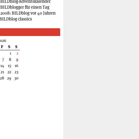
 BILDblog-Adventskalender
 BILDblogger für einen Tag
2008: BILDblog vor 40 Jahren
BILDblog classics
2026
F
S
S
1
2
7
8
9
14
15
16
21
22
23
28
29
30