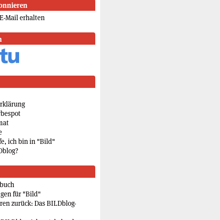
onnieren
E-Mail erhalten
n
rklärung
rbespot
mat
e
e, ich bin in "Bild"
Dblog?
rbuch
gen für "Bild"
eren zurück: Das BILDblog-