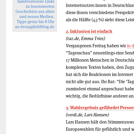
handverlesene Links
Internetnutzer:innen in Deutschla
zu lesenswerten
Geschichten aus alten
diese ihnen verschiedene Perspekt
und neuen Medien.
als die Hälfte (43 %) sieht diese Leis
Tipps gerne bis 8 Uhr
an
6vor9
@bildblog.de
2. Inklusion ist einfach
(taz.de, Emma Tries)
Vergangenen Freitag haben wir
in 
“Tagesschau” neuerdings eine Sen
17 Millionen Menschen in Deutschla
komplexen Texten haben, den Zugan
hat sich die Reaktionen im Interne
nicht alle gut aus. Ihr Rat: “Die ‘Ta
zumindest einmal angeschaut habe
wichtig, die Bedürfnisse anderer a
3. Wahlergebnis gefährdet Presse
(verdi.de, Lars Hansen)
Lars Hansen hält den Stimmenzuwac
Europawahlen für gefährlich und 