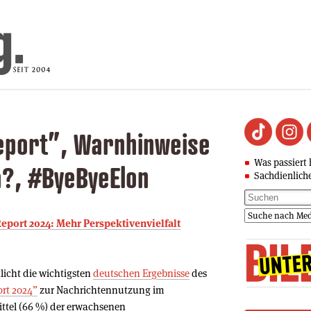
eport”, Warnhinweise
Was passiert 
a?, #ByeByeElon
Sachdienlich
 Report 2024: Mehr Perspektivenvielfalt
licht die wichtigsten
deutschen Ergebnisse
des
ort 2024”
zur Nachrichtennutzung im
ittel (66 %) der erwachsenen