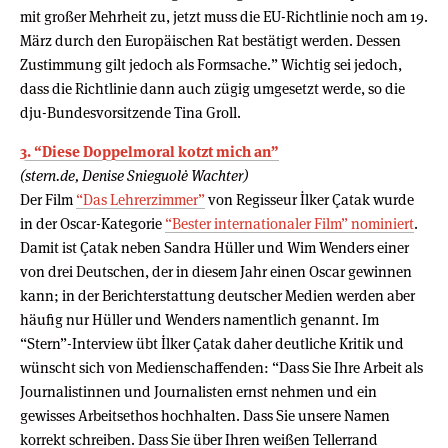
mit großer Mehrheit zu, jetzt muss die EU-Richtlinie noch am 19.
März durch den Europäischen Rat bestätigt werden. Dessen
Zustimmung gilt jedoch als Formsache.” Wichtig sei jedoch,
dass die Richtlinie dann auch zügig umgesetzt werde, so die
dju-Bundesvorsitzende Tina Groll.
3. “Diese Doppelmoral kotzt mich an”
(stern.de, Denise Snieguolė Wachter)
Der Film
“Das Lehrerzimmer”
von Regisseur İlker Çatak wurde
in der Oscar-Kategorie
“Bester internationaler Film” nominiert
.
Damit ist Çatak neben Sandra Hüller und Wim Wenders einer
von drei Deutschen, der in diesem Jahr einen Oscar gewinnen
kann; in der Berichterstattung deutscher Medien werden aber
häufig nur Hüller und Wenders namentlich genannt. Im
“Stern”-Interview übt İlker Çatak daher deutliche Kritik und
wünscht sich von Medienschaffenden: “Dass Sie Ihre Arbeit als
Journalistinnen und Journalisten ernst nehmen und ein
gewisses Arbeitsethos hochhalten. Dass Sie unsere Namen
korrekt schreiben. Dass Sie über Ihren weißen Tellerrand