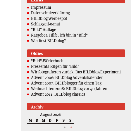
Extras
Impressum
Datenschutzerklärung
BILDblog-Werbespot
Schlagzeil-o-mat
"Bild"-Auflage
Ratgeber: Hilfe, ich bin in "Bild"
Wer liest BILDblog?
Oldies
"Bild"-Wörterbuch
Presserats-Rügen für "Bild"
Wir fotografieren zurück: Das BILDblog-Experiment
Advent 2006: BILDblog-Adventskalender
Advent 2007: BILDblogger für einen Tag
Weihnachten 2008: BILDblog vor 40 Jahren
Advent 2011: BILDblog classics
Archiv
August 2026
M
D
M
D
F
S
S
1
2