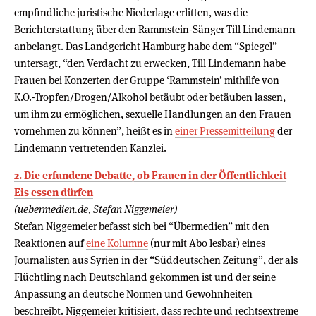
empfindliche juristische Niederlage erlitten, was die
Berichterstattung über den Rammstein-Sänger Till Lindemann
anbelangt. Das Landgericht Hamburg habe dem “Spiegel”
untersagt, “den Verdacht zu erwecken, Till Lindemann habe
Frauen bei Konzerten der Gruppe ‘Rammstein’ mithilfe von
K.O.-Tropfen/Drogen/Alkohol betäubt oder betäuben lassen,
um ihm zu ermöglichen, sexuelle Handlungen an den Frauen
vornehmen zu können”, heißt es in
einer Pressemitteilung
der
Lindemann vertretenden Kanzlei.
2. Die erfundene Debatte, ob Frauen in der Öffentlichkeit
Eis essen dürfen
(uebermedien.de, Stefan Niggemeier)
Stefan Niggemeier befasst sich bei “Übermedien” mit den
Reaktionen auf
eine Kolumne
(nur mit Abo lesbar) eines
Journalisten aus Syrien in der “Süddeutschen Zeitung”, der als
Flüchtling nach Deutschland gekommen ist und der seine
Anpassung an deutsche Normen und Gewohnheiten
beschreibt. Niggemeier kritisiert, dass rechte und rechtsextreme