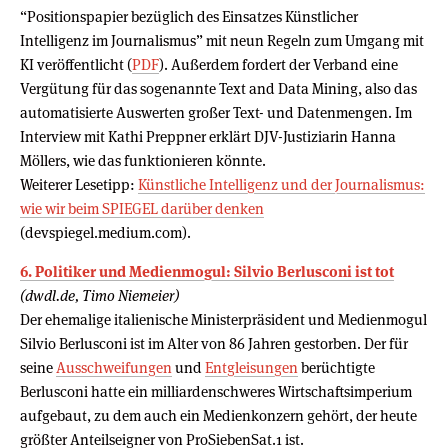
“Positionspapier bezüglich des Einsatzes Künstlicher
Intelligenz im Journalismus” mit neun Regeln zum Umgang mit
KI veröffentlicht (
PDF
). Außerdem fordert der Verband eine
Vergütung für das sogenannte Text and Data Mining, also das
automatisierte Auswerten großer Text- und Datenmengen. Im
Interview mit Kathi Preppner erklärt DJV-Justiziarin Hanna
Möllers, wie das funktionieren könnte.
Weiterer Lesetipp:
Künstliche Intelligenz und der Journalismus:
wie wir beim SPIEGEL darüber denken
(devspiegel.medium.com).
6. Politiker und Medienmogul: Silvio Berlusconi ist tot
(dwdl.de, Timo Niemeier)
Der ehemalige italienische Ministerpräsident und Medienmogul
Silvio Berlusconi ist im Alter von 86 Jahren gestorben. Der für
seine
Ausschweifungen
und
Entgleisungen
berüchtigte
Berlusconi hatte ein milliardenschweres Wirtschaftsimperium
aufgebaut, zu dem auch ein Medienkonzern gehört, der heute
größter Anteilseigner von ProSiebenSat.1 ist.