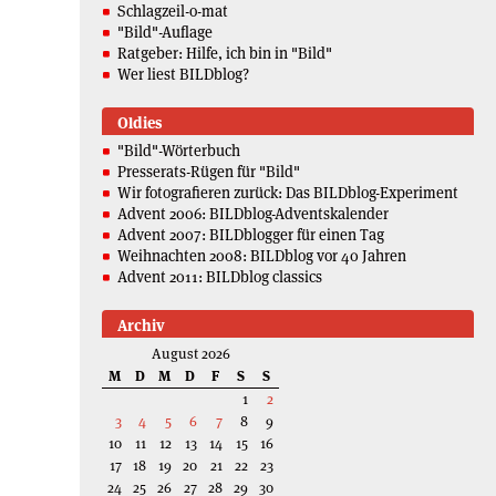
Schlagzeil-o-mat
"Bild"-Auflage
Ratgeber: Hilfe, ich bin in "Bild"
Wer liest BILDblog?
Oldies
"Bild"-Wörterbuch
Presserats-Rügen für "Bild"
Wir fotografieren zurück: Das BILDblog-Experiment
Advent 2006: BILDblog-Adventskalender
Advent 2007: BILDblogger für einen Tag
Weihnachten 2008: BILDblog vor 40 Jahren
Advent 2011: BILDblog classics
Archiv
August 2026
M
D
M
D
F
S
S
1
2
3
4
5
6
7
8
9
10
11
12
13
14
15
16
17
18
19
20
21
22
23
24
25
26
27
28
29
30