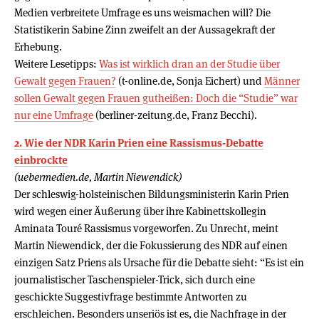
Medien verbreitete Umfrage es uns weismachen will? Die
Statistikerin Sabine Zinn zweifelt an der Aussagekraft der
Erhebung.
Weitere Lesetipps:
Was ist wirklich dran an der Studie über
Gewalt gegen Frauen?
(t-online.de, Sonja Eichert) und
Männer
sollen Gewalt gegen Frauen gutheißen: Doch die “Studie” war
nur eine Umfrage
(berliner-zeitung.de, Franz Becchi).
2. Wie der NDR Karin Prien eine Rassismus-Debatte
einbrockte
(uebermedien.de, Martin Niewendick)
Der schleswig-holsteinischen Bildungsministerin Karin Prien
wird wegen einer Äußerung über ihre Kabinettskollegin
Aminata Touré Rassismus vorgeworfen. Zu Unrecht, meint
Martin Niewendick, der die Fokussierung des NDR auf einen
einzigen Satz Priens als Ursache für die Debatte sieht: “Es ist ein
journalistischer Taschenspieler-Trick, sich durch eine
geschickte Suggestivfrage bestimmte Antworten zu
erschleichen. Besonders unseriös ist es, die Nachfrage in der