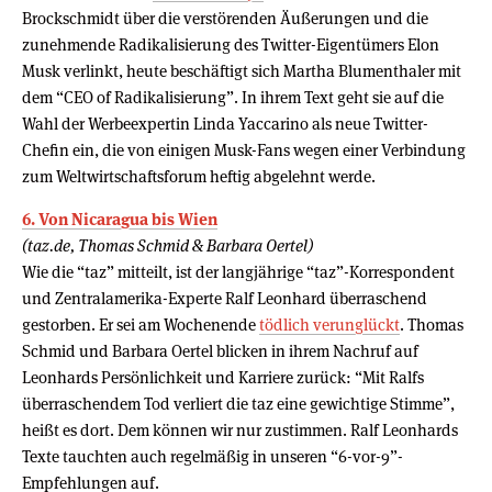
Brockschmidt über die verstörenden Äußerungen und die
zunehmende Radikalisierung des Twitter-Eigentümers Elon
Musk verlinkt, heute beschäftigt sich Martha Blumenthaler mit
dem “CEO of Radikalisierung”. In ihrem Text geht sie auf die
Wahl der Werbeexpertin Linda Yaccarino als neue Twitter-
Chefin ein, die von einigen Musk-Fans wegen einer Verbindung
zum Weltwirtschaftsforum heftig abgelehnt werde.
6. Von Nicaragua bis Wien
(taz.de, Thomas Schmid & Barbara Oertel)
Wie die “taz” mitteilt, ist der langjährige “taz”-Korrespondent
und Zentralamerika-Experte Ralf Leonhard überraschend
gestorben. Er sei am Wochenende
tödlich verunglückt
. Thomas
Schmid und Barbara Oertel blicken in ihrem Nachruf auf
Leonhards Persönlichkeit und Karriere zurück: “Mit Ralfs
überraschendem Tod verliert die taz eine gewichtige Stimme”,
heißt es dort. Dem können wir nur zustimmen. Ralf Leonhards
Texte tauchten auch regelmäßig in unseren “6-vor-9”-
Empfehlungen auf.