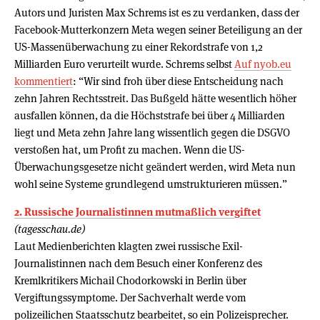
Autors und Juristen Max Schrems ist es zu verdanken, dass der
Facebook-Mutterkonzern Meta wegen seiner Beteiligung an der
US-Massenüberwachung zu einer Rekordstrafe von 1,2
Milliarden Euro verurteilt wurde. Schrems selbst
Auf nyob.eu
kommentiert
: “Wir sind froh über diese Entscheidung nach
zehn Jahren Rechtsstreit. Das Bußgeld hätte wesentlich höher
ausfallen können, da die Höchststrafe bei über 4 Milliarden
liegt und Meta zehn Jahre lang wissentlich gegen die DSGVO
verstoßen hat, um Profit zu machen. Wenn die US-
Überwachungsgesetze nicht geändert werden, wird Meta nun
wohl seine Systeme grundlegend umstrukturieren müssen.”
2. Russische Journalistinnen mutmaßlich vergiftet
(tagesschau.de)
Laut Medienberichten klagten zwei russische Exil-
Journalistinnen nach dem Besuch einer Konferenz des
Kremlkritikers Michail Chodorkowski in Berlin über
Vergiftungssymptome. Der Sachverhalt werde vom
polizeilichen Staatsschutz bearbeitet, so ein Polizeisprecher.