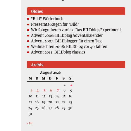
Oldies
"Bild"-Wörterbuch
Presserats-Rügen für "Bild"
Wir fotografieren zurück: Das BILDblog-Experiment
Advent 2006: BILDblog-Adventskalender
Advent 2007: BILDblogger für einen Tag
Weihnachten 2008: BILDblog vor 40 Jahren
Advent 2011: BILDblog classics
Archiv
August 2026
M
D
M
D
F
S
S
1
2
3
4
5
6
7
8
9
10
11
12
13
14
15
16
17
18
19
20
21
22
23
24
25
26
27
28
29
30
31
« Jul