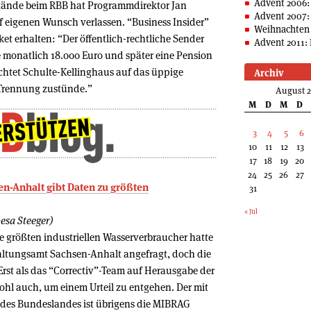
Advent 2006:
tände beim RBB hat Programmdirektor Jan
Advent 2007:
 eigenen Wunsch verlassen. “Business Insider”
Weihnachten 
et erhalten: “Der öffentlich-rechtliche Sender
Advent 2011: 
 monatlich 18.000 Euro und später eine Pension
chtet Schulte-Kellinghaus auf das üppige
Archiv
 Trennung zustünde.”
August 
M
D
M
D
3
4
5
6
10
11
12
13
17
18
19
20
24
25
26
27
n-Anhalt gibt Daten zu größten
31
« Jul
Gesa Steeger)
e größten industriellen Wasserverbraucher hatte
ltungsamt Sachsen-Anhalt angefragt, doch die
Erst als das “Correctiv”-Team auf Herausgabe der
Wohl auch, um einem Urteil zu entgehen. Der mit
des Bundeslandes ist übrigens die MIBRAG