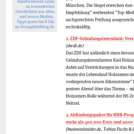
handverlesene Links
München. Die Siegel erwecken den 
zu lesenswerten
Geschichten aus alten
Empfehlung” werbenden “Top-Mediz
und neuen Medien.
sachgerechten Prüfung ausgezeichne
Tipps gerne bis 8 Uhr
rechtskräftig.
an
6vor9
@bildblog.de
2. ZDF-Gründungsintendant: Ver
(dwdl.de)
Das ZDF hat anlässlich eines bevors
Gründungsintendanten Karl Holzame
dabei auf Verstrickungen in das N
wurde der Lebenslauf Holzamers im 
vorliegenden neuen Erkenntnisse” k
gestern Abend über das Thema – m
Holzamers Rolle während der NS-Z
Neitzel.
3. Abfindungspaket für RBB-Pro
mehr als 400.000 Euro und 9000
(businessinsider.de, Tobias Fuchs &