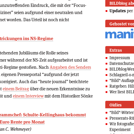
BILDblog ab
unzutreffenden Eindruck, die mit der “Focus-
Updates
per 
iner” seien aufgrund einer neutralen und
t worden. Das Urteil ist noch nicht
Gehostet vo
strickungen ins NS-Regime
Extras
tehenden Jubiläums die Rolle seines
Impressum
r während der NS-Zeit aufgearbeitet und ist
Datenschutze
azi-Regime gestoßen. Nach
Angaben des Senders
BILDblog-We
eigenen Presseportal “aufgrund der jetzt
Schlagzeil-o-
"Bild"-Auflag
orrigiert. Auch das “heute journal” berichtete
Ratgeber: Hilf
it
einem Beitrag
über die neuen Erkenntnisse zu
Wer liest BIL
eit und
einem Interview
mit dem Historiker Sönke
Oldies
"Bild"-Wörte
grammchef: Schulte-Kellinghaus bekommt
Presserats-Rü
 Euro Rente pro Monat
Wir fotografi
 Jan C. Wehmeyer)
Experiment