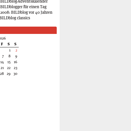
 BILDblog-Adventskalender
 BILDblogger für einen Tag
2008: BILDblog vor 40 Jahren
BILDblog classics
2026
F
S
S
1
2
7
8
9
14
15
16
21
22
23
28
29
30