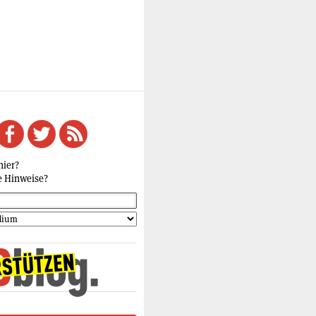
hier?
e Hinweise?