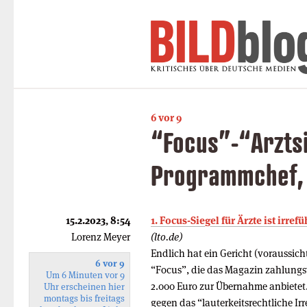
6 vor 9
“Focus”-“Arztsi
Programmchef, 
15.2.2023, 8:54
1. Focus-Siegel für Ärzte ist irre­f
Lorenz Meyer
(lto.de)
Endlich hat ein Gericht (voraussich
6 vor 9
“Focus”, die das Magazin zahlungs
Um 6 Minuten vor 9
2.000 Euro zur Übernahme anbietet. 
Uhr erscheinen hier
montags bis freitags
gegen das “lauterkeitsrechtliche Ir