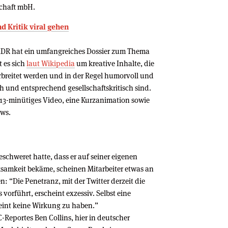
chaft mbH.
 Kritik viral gehen
DR hat ein umfangreiches Dossier zum Thema
 es sich
laut Wikipedia
um kreative Inhalte, die
rbreitet werden und in der Regel humorvoll und
h und entsprechend gesellschaftskritisch sind.
13-minütiges Video, eine Kurzanimation sowie
ews.
chweret hatte, dass er auf seiner eigenen
ksamkeit bekäme, scheinen Mitarbeiter etwas an
 “Die Penetranz, mit der Twitter derzeit die
orführt, erscheint exzessiv. Selbst eine
int keine Wirkung zu haben.”
-Reportes Ben Collins, hier in deutscher