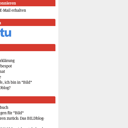
onnieren
E-Mail erhalten
n
rklärung
rbespot
mat
e
e, ich bin in "Bild"
Dblog?
rbuch
gen für "Bild"
eren zurück: Das BILDblog-