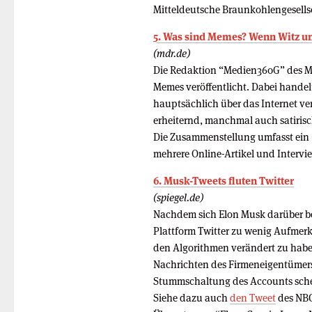
Mitteldeutsche Braunkohlengesells
5. Was sind Memes? Wenn Witz und
(mdr.de)
Die Redaktion “Medien360G” des M
Memes veröffentlicht. Dabei handelt
hauptsächlich über das Internet ve
erheiternd, manchmal auch satirisc
Die Zusammenstellung umfasst ein 
mehrere Online-Artikel und Intervi
6. Musk-Tweets fluten Twitter
(spiegel.de)
Nachdem sich Elon Musk darüber bes
Plattform Twitter zu wenig Aufmer
den Algorithmen verändert zu haben:
Nachrichten des Firmeneigentümers v
Stummschaltung des Accounts sche
Siehe dazu auch
den Tweet
des NBC