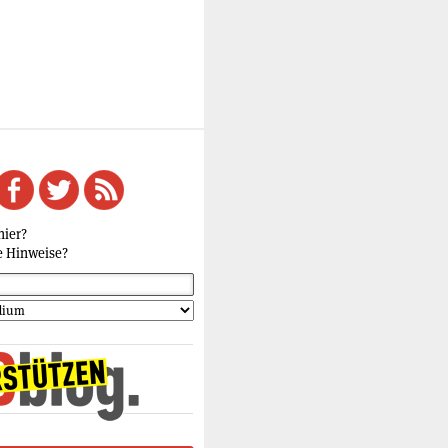
hier?
e Hinweise?