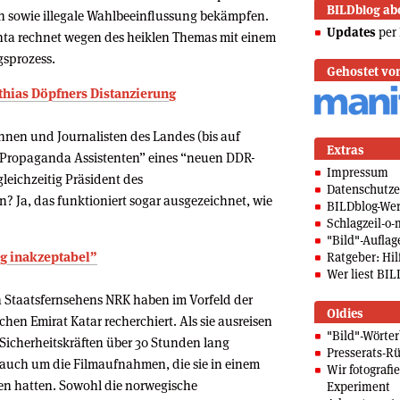
BILDblog ab
n sowie illegale Wahlbeeinflussung bekämpfen.
Updates
per 
anta rechnet wegen des heiklen Themas mit einem
sprozess.
Gehostet vo
thias Döpfners Distanzierung
innen und Journalisten des Landes (bis auf
Extras
s “Propaganda Assistenten” eines “neuen DDR-
Impressum
leichzeitig Präsident des
Datenschutze
? Ja, das funktioniert sogar ausgezeichnet, wie
BILDblog-We
Schlagzeil-o-
"Bild"-Auflag
ig inakzeptabel”
Ratgeber: Hilf
Wer liest BIL
n Staatsfernsehens NRK haben im Vorfeld der
Oldies
en Emirat Katar recherchiert. Als sie ausreisen
"Bild"-Wörte
 Sicherheitskräften über 30 Stunden lang
Presserats-Rü
 auch um die Filmaufnahmen, die sie in einem
Wir fotografi
n hatten. Sowohl die norwegische
Experiment