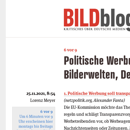
6 vor 9
Politische Werb
Bilderwelten, De
25.11.2021, 8:54
1. Politische Werbung soll trans
Lorenz Meyer
(netzpolitik.org, Alexander Fanta)
Die EU-Kommission möchte das Them
6 vor 9
regeln und schlägt Transparenzvorg
Um 6 Minuten vor 9
Werbetreibenden vor, ob Werbeagent
Uhr erscheinen hier
montags bis freitags
Nachrichtenseiten oder Zeitungen. M