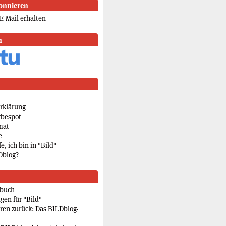
onnieren
E-Mail erhalten
n
rklärung
rbespot
mat
e
e, ich bin in "Bild"
Dblog?
rbuch
gen für "Bild"
eren zurück: Das BILDblog-