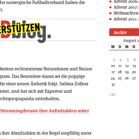
Advent 2006:
 der norwegische Fußballverband haben die
Advent 2007:
t.
Weihnachten 
Advent 2011: 
Archiv
August 
M
D
M
D
3
4
5
6
10
11
12
13
reiten rechtsextreme Nutzerinnen und Nutzer
17
18
19
20
tagram. Das Besondere daran sei die poppige
24
25
26
27
e einer neuen Ästhetik folgt. Sabina Zollner
31
oniert, und hat sich mit Experten und
« Jul
Rechtspropaganda unterhalten.
Streaming­dienste ihre Aufrufzahlen unter
ihre Abrufzahlen in der Regel sorgfältig unter