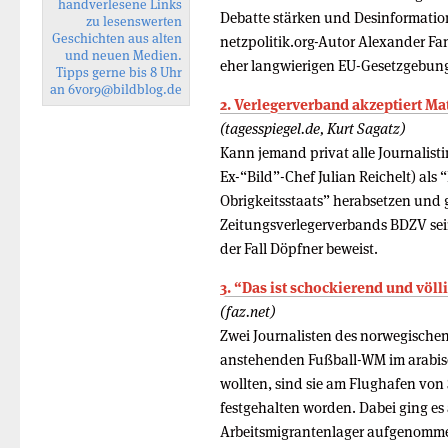
handverlesene Links
Debatte stärken und Desinformatio
zu lesenswerten
Geschichten aus alten
netzpolitik.org-Autor Alexander F
und neuen Medien.
eher langwierigen EU-Gesetzgebung
Tipps gerne bis 8 Uhr
an
6vor9
@bildblog.de
2. Verlegerverband akzeptiert Ma
(tagesspiegel.de, Kurt Sagatz)
Kann jemand privat alle Journalist
Ex-“Bild”-Chef Julian Reichelt) al
Obrigkeitsstaats” herabsetzen und g
Zeitungsverlegerverbands BDZV sein
der Fall Döpfner beweist.
3. “Das ist schockierend und völl
(faz.net)
Zwei Journalisten des norwegische
anstehenden Fußball-WM im arabisch
wollten, sind sie am Flughafen von
festgehalten worden. Dabei ging es
Arbeitsmigrantenlager aufgenomme