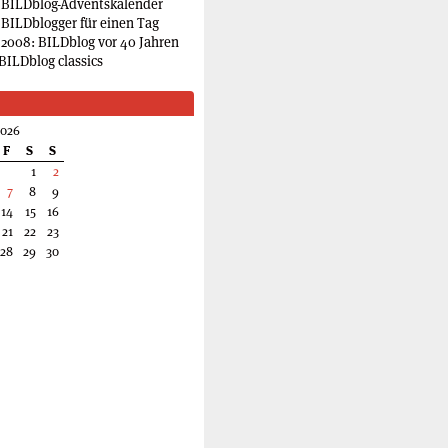
 BILDblog-Adventskalender
 BILDblogger für einen Tag
2008: BILDblog vor 40 Jahren
BILDblog classics
2026
F
S
S
1
2
7
8
9
14
15
16
21
22
23
28
29
30