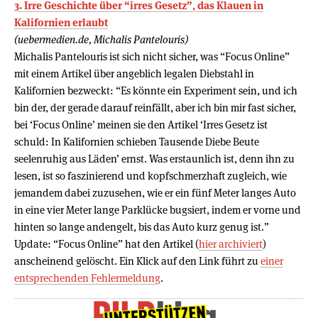
3. Irre Geschichte über “irres Gesetz”, das Klauen in
Kalifornien erlaubt
(uebermedien.de, Michalis Pantelouris)
Michalis Pantelouris ist sich nicht sicher, was “Focus Online”
mit einem Artikel über angeblich legalen Diebstahl in
Kalifornien bezweckt: “Es könnte ein Experiment sein, und ich
bin der, der gerade darauf reinfällt, aber ich bin mir fast sicher,
bei ‘Focus Online’ meinen sie den Artikel ‘Irres Gesetz ist
schuld: In Kalifornien schieben Tausende Diebe Beute
seelenruhig aus Läden’ ernst. Was erstaunlich ist, denn ihn zu
lesen, ist so faszinierend und kopfschmerzhaft zugleich, wie
jemandem dabei zuzusehen, wie er ein fünf Meter langes Auto
in eine vier Meter lange Parklücke bugsiert, indem er vorne und
hinten so lange andengelt, bis das Auto kurz genug ist.”
Update: “Focus Online” hat den Artikel (
hier archiviert
)
anscheinend gelöscht. Ein Klick auf den Link führt zu
einer
entsprechenden Fehlermeldung
.