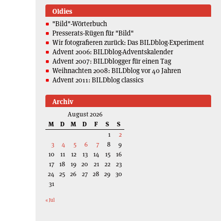
Oldies
"Bild"-Wörterbuch
Presserats-Rügen für "Bild"
Wir fotografieren zurück: Das BILDblog-Experiment
Advent 2006: BILDblog-Adventskalender
Advent 2007: BILDblogger für einen Tag
Weihnachten 2008: BILDblog vor 40 Jahren
Advent 2011: BILDblog classics
Archiv
August 2026
M
D
M
D
F
S
S
1
2
3
4
5
6
7
8
9
10
11
12
13
14
15
16
17
18
19
20
21
22
23
24
25
26
27
28
29
30
31
« Jul