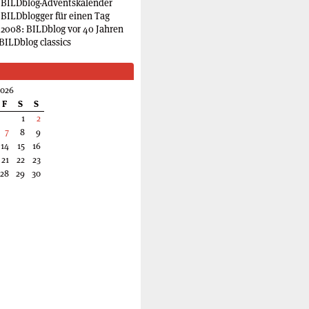
 BILDblog-Adventskalender
 BILDblogger für einen Tag
2008: BILDblog vor 40 Jahren
BILDblog classics
2026
F
S
S
1
2
7
8
9
14
15
16
21
22
23
28
29
30