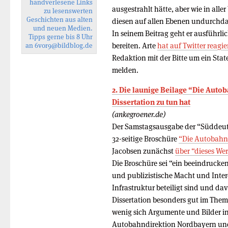
handverlesene Links
ausgestrahlt hätte, aber wie in alle
zu lesenswerten
Geschichten aus alten
diesen auf allen Ebenen undurchdach
und neuen Medien.
In seinem Beitrag geht er ausführli
Tipps gerne bis 8 Uhr
bereiten. Arte
hat auf Twitter reagie
an
6vor9
@bildblog.de
Redaktion mit der Bitte um ein Stat
melden.
2. Die launige Beilage “Die Auto
Dissertation zu tun hat
(ankegroener.de)
Der Samstagsausgabe der “Süddeuts
32-seitige Broschüre
“Die Autobahn
Jacobsen zunächst
über “dieses Wer
Die Broschüre sei “ein beeindruckend
und publizistische Macht und Inter
Infrastruktur beteiligt sind und da
Dissertation besonders gut im Thema
wenig sich Argumente und Bilder in
Autobahndirektion Nordbayern un