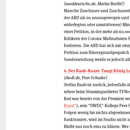
(sueddeutsche.de, Marija Barišić)
Manche Zuschauer und Zuschauerinn
der ARD als zu unausgewogen und w
widerlegten oder umstrittenen) Min
einer Petition, in der mehr als 60
Kritikern der Corona-Maßnahmen 
forderten. Die ARD hat sich mit ei
Petition zum Hintergrundgespräch 
Sondersendung werde es jedoch all
6. Der Raab-Roast: Taugt König L
(dwdl.de, Peer Schader)
Stefan Raab ist zurück, jedenfalls a
sehen beim Straminganbieter TVNow
Krei war bereits von der Premiere we
Roast”
), sein “DWDL”-Kollege Peer
Folgen wenig bis nichts abgewinnen
funktioniert, wird im Studio nicht
Bleibt nur noch eins zu klären: Wer