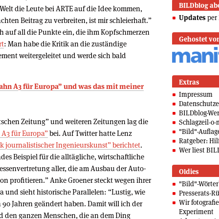
BILDblog ab
r Welt die Leute bei ARTE auf die Idee kommen,
Updates
per 
ten Beitrag zu verbreiten, ist mir schleierhaft.”
ch auf all die Punkte ein, die ihm Kopfschmerzen
Gehostet vo
rt
: Man habe die Kritik an die zuständige
ement weitergeleitet und werde sich bald
Extras
bahn A3 für Europa” und was das mit meiner
Impressum
Datenschutze
BILDblog-We
chen Zeitung” und weiteren Zeitungen lag die
Schlagzeil-o-
"Bild"-Auflag
 A3 für Europa”
bei. Auf Twitter hatte Lenz
Ratgeber: Hilf
k journalistischer Ingenieurskunst” berichtet
.
Wer liest BIL
es Beispiel für die alltägliche, wirtschaftliche
essenvertretung aller, die am Ausbau der Auto-
Oldies
von profitieren.” Anke Groener steckt wegen ihrer
"Bild"-Wörte
 und sieht historische Parallelen: “Lustig, wie
Presserats-Rü
Wir fotografi
 90 Jahren geändert haben. Damit will ich der
Experiment
d den ganzen Menschen, die an dem Ding