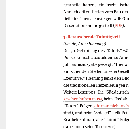
gearbeitet haben, kein faschistisch
Ähnlichkeit zu Texten zum Bau der
tiefer ins Thema einsteigen will: G
Dissertation online gestellt (
PDF
).
3. Berauschende Tatortigkeit
(taz.de, Anne Haeming)
Der 50. Geburtstag des “Tatorts” wä
Polizei kritisch abzubilden, so Ann
Jubiläumsausgabe gezeigt: “Hier wil
knirschenden Stellen unserer Gesell
Exekutive.” Haeming lenkt den Blic
die traditionellen Inszenierungen 
Weitere Lesetipps: Die “Süddeutsc
gesehen haben muss
, beim “Redak
“Tatort”-Folgen,
die man nicht meh
sind), und beim “Spiegel” stellt Pe
Er arbeitet daran, alle “Tatort”-Fol
dabei auch seine Top 10 vor).