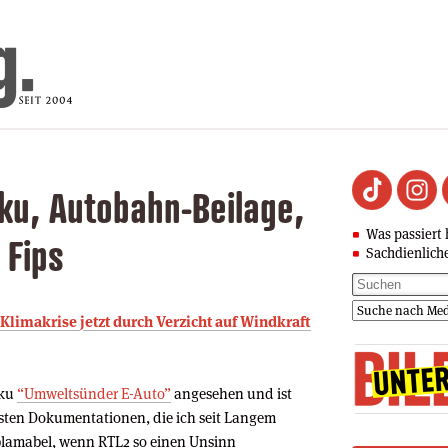
ku, Autobahn-Beilage,
Was passiert 
 Fips
Sachdienlich
limakrise jetzt durch Verzicht auf Windkraft
oku
“Umweltsünder E-Auto”
angesehen und ist
testen Dokumentationen, die ich seit Langem
 blamabel, wenn RTL2 so einen Unsinn