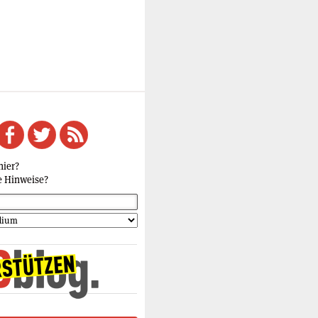
hier?
e Hinweise?