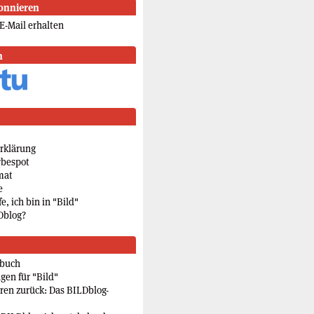
onnieren
E-Mail erhalten
n
rklärung
rbespot
mat
e
e, ich bin in "Bild"
Dblog?
rbuch
gen für "Bild"
eren zurück: Das BILDblog-