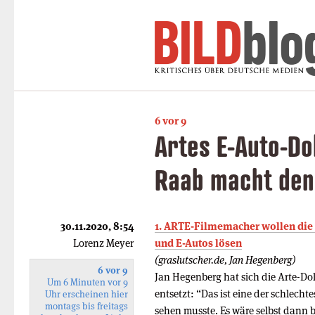
6 vor 9
Artes E-Auto-Do
Raab macht den
30.11.2020, 8:54
1. ARTE-Filmemacher wollen die K
Lorenz Meyer
und E-Autos lösen
(graslutscher.de, Jan Hegenberg)
6 vor 9
Jan Hegenberg hat sich die Arte-D
Um 6 Minuten vor 9
entsetzt: “Das ist eine der schlech
Uhr erscheinen hier
montags bis freitags
sehen musste. Es wäre selbst dann