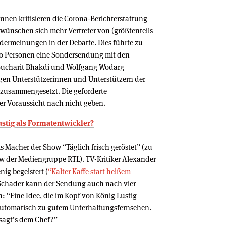
en kritisieren die Corona-Berichterstattung
ünschen sich mehr Vertreter von (größtenteils
dermeinungen in der Debatte. Dies führte zu
.000 Personen eine Sondersendung mit den
Sucharit Bhakdi und Wolfgang Wodarg
nigen Unterstützerinnen und Unterstützern der
zusammengesetzt. Die geforderte
er Voraussicht nach nicht geben.
ustig als Formatentwickler?
ls Macher der Show “Täglich frisch geröstet” (zu
 der Mediengruppe RTL). TV-Kritiker Alexander
nig begeistert (
“Kalter Kaffe statt heißem
 Schader kann der Sendung auch nach vier
: “Eine Idee, die im Kopf von König Lustig
 automatisch zu gutem Unterhaltungsfernsehen.
 sagt’s dem Chef?”