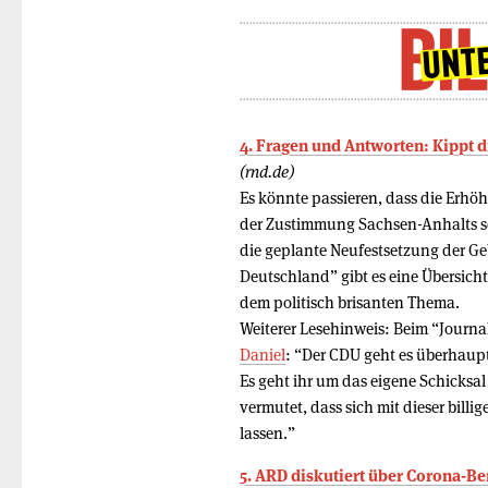
4. Fragen und Antworten: Kippt 
(rnd.de)
Es könnte passieren, dass die Erh
der Zustimmung Sachsen-Anhalts s
die geplante Neufestsetzung der G
Deutschland” gibt es eine Übersic
dem politisch brisanten Thema.
Weiterer Lesehinweis: Beim “Journa
Daniel
: “Der CDU geht es überhaup
Es geht ihr um das eigene Schicksal
vermutet, dass sich mit dieser bil
lassen.”
5. ARD diskutiert über Corona-Be