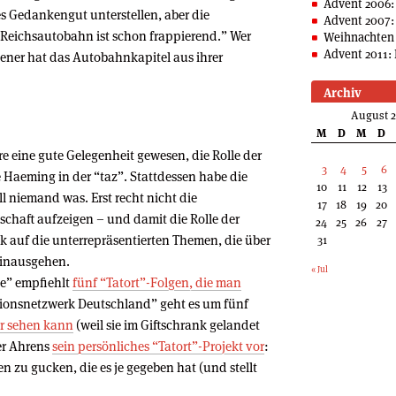
Advent 2006:
es Gedankengut unterstellen, aber die
Advent 2007:
 Reichsautobahn ist schon frappierend.” Wer
Weihnachten 
Advent 2011: 
roener hat das Autobahnkapitel aus ihrer
Archiv
August 
M
D
M
D
re eine gute Gelegenheit gewesen, die Rolle der
3
4
5
6
e Haeming in der “taz”. Stattdessen habe die
10
11
12
13
l niemand was. Erst recht nicht die
17
18
19
20
schaft aufzeigen – und damit die Rolle der
24
25
26
27
k auf die unterrepräsentierten Themen, die über
31
hinausgehen.
« Jul
he” empfiehlt
fünf “Tatort”-Folgen, die man
tionsnetzwerk Deutschland” geht es um fünf
r sehen kann
(weil sie im Giftschrank gelandet
ter Ahrens
sein persönliches “Tatort”-Projekt vor
:
gen zu gucken, die es je gegeben hat (und stellt