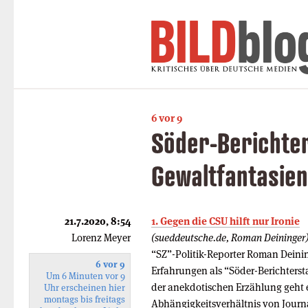
6 vor 9
Söder-Berichter
Gewaltfantasie
21.7.2020, 8:54
1. Gegen die CSU hilft nur Ironie
Lorenz Meyer
(sueddeutsche.de, Roman Deininger
“SZ”-Politik-Reporter Roman Deinin
6 vor 9
Erfahrungen als “Söder-Berichterstat
Um 6 Minuten vor 9
der anekdotischen Erzählung geht 
Uhr erscheinen hier
montags bis freitags
Abhängigkeitsverhältnis von Journ