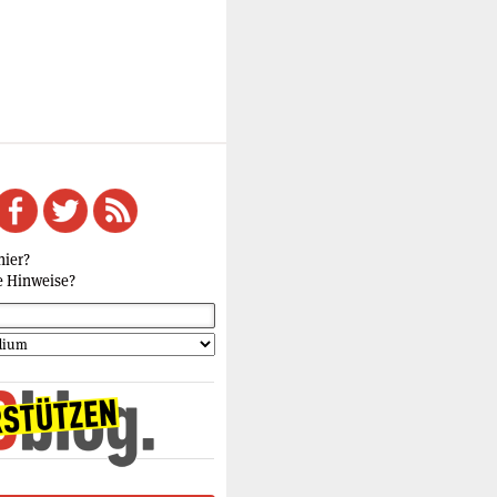
hier?
e Hinweise?