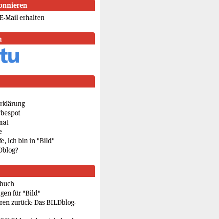
onnieren
E-Mail erhalten
n
rklärung
rbespot
mat
e
e, ich bin in "Bild"
Dblog?
rbuch
gen für "Bild"
eren zurück: Das BILDblog-