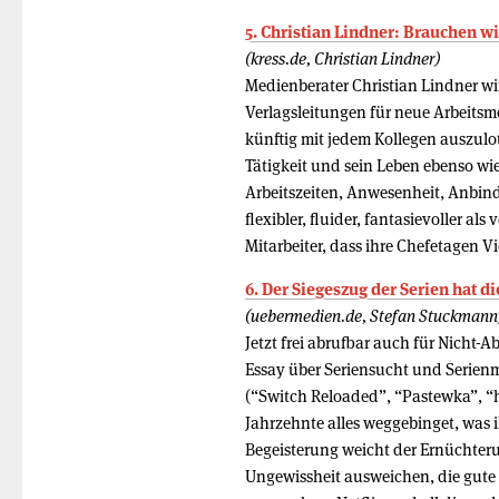
5. Christian Lindner: Brauchen 
(kress.de, Christian Lindner)
Medienberater Christian Lindner w
Verlagsleitungen für neue Arbeitsmo
künftig mit jedem Kollegen auszulo
Tätigkeit und sein Leben ebenso wie
Arbeitszeiten, Anwesenheit, Anbind
flexibler, fluider, fantasievoller al
Mitarbeiter, dass ihre Chefetagen V
6. Der Siegeszug der Serien hat di
(uebermedien.de, Stefan Stuckmann
Jetzt frei abrufbar auch für Nicht
Essay über Seriensucht und Serienm
(“Switch Reloaded”, “Pastewka”, 
Jahrzehnte alles weggebinget, was 
Begeisterung weicht der Ernüchteru
Ungewissheit ausweichen, die gute 