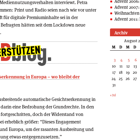
Advent 2006:
Mediennutzungsverhalten interviewt. Petra
Advent 2007:
ammen: Print und Radio seien nach wie vor unter
Weihnachten 
t für digitale Premiuminhalte sei in der
Advent 2011: 
r Befragten hätten seit dem Lockdown neue
.
Archiv
August 
M
D
M
D
3
4
5
6
10
11
12
13
17
18
19
20
tserkennung in Europa – wo bleibt der
24
25
26
27
31
« Jul
 ausbreitende automatische Gesichtserkennung in
darin eine Bedrohung der Grundrechte. In den
 fortgeschritten, doch der Widerstand von
sei erheblich größer: “Dieses Engagement
 und Europa, um der rasanten Ausbreitung und
nung etwas entgegenzusetzen.”