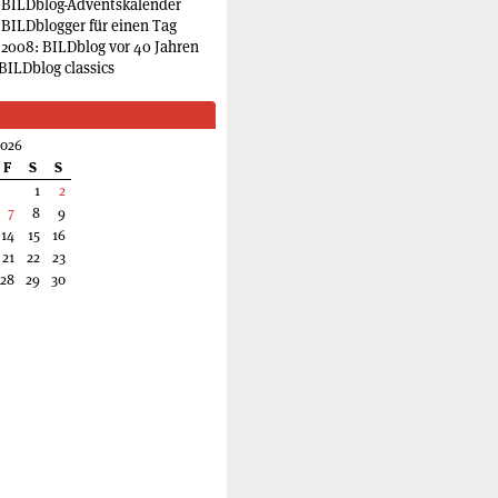
 BILDblog-Adventskalender
 BILDblogger für einen Tag
2008: BILDblog vor 40 Jahren
BILDblog classics
2026
F
S
S
1
2
7
8
9
14
15
16
21
22
23
28
29
30