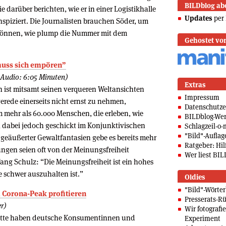
BILDblog ab
e darüber berichten, wie er in einer Logistikhalle
Updates
per 
spiziert. Die Journalisten brauchen Söder, um
 können, wie plump die Nummer mit dem
Gehostet vo
muss sich empören”
, Audio: 6:05 Minuten)
Extras
 ist mitsamt seinen verqueren Weltansichten
Impressum
rede einerseits nicht ernst zu nehmen,
Datenschutze
m mehr als 60.000 Menschen, die erleben, wie
BILDblog-We
dabei jedoch geschickt im Konjunktivischen
Schlagzeil-o-
"Bild"-Auflag
 geäußerter Gewaltfantasien gebe es bereits mehr
Ratgeber: Hilf
ngen seien oft von der Meinungsfreiheit
Wer liest BIL
ang Schulz: “Die Meinungsfreiheit ist ein hohes
ie schwer auszuhalten ist.”
Oldies
"Bild"-Wörte
 Corona-Peak profitieren
Presserats-Rü
r)
Wir fotografi
itte haben deutsche Konsumentinnen und
Experiment