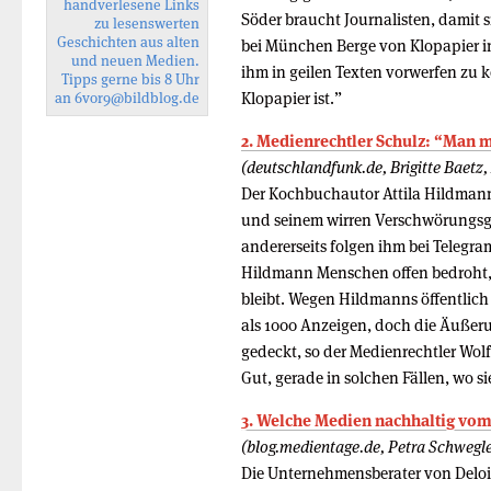
handverlesene Links
Söder braucht Journalisten, damit si
zu lesenswerten
Geschichten aus alten
bei München Berge von Klopapier in
und neuen Medien.
ihm in geilen Texten vorwerfen zu
Tipps gerne bis 8 Uhr
Klopapier ist.”
an
6vor9
@bildblog.de
2. Medienrechtler Schulz: “Man 
(deutschlandfunk.de, Brigitte Baetz
Der Kochbuchautor Attila Hildmann
und seinem wirren Verschwörungsge
andererseits folgen ihm bei Telegra
Hildmann Menschen offen bedroht, 
bleibt. Wegen Hildmanns öffentlich
als 1000 Anzeigen, doch die Äußeru
gedeckt, so der Medienrechtler Wolf
Gut, gerade in solchen Fällen, wo s
3. Welche Medien nachhaltig vom
(blog.medientage.de, Petra Schwegle
Die Unternehmensberater von Delo