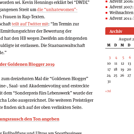
Advent 2006:
 worden sei. Kevin Hennings erklärt bei “DWDL”
Advent 2007:
gangenen Streit um
die “unhatewomen”-
Weihnachten 
n Frauen in Rap-Texten.
Advent 2011: 
schaft
teilt auf Twitter mit
: “Im Termin zur
 Ermittlungsrichter der Bewertung der
Archiv
und hat den HB wegen Zweifeln am dringenden
August 
ldigte ist entlassen. Die Staatsanwaltschaft
M
D
M
D
de.”
3
4
5
6
10
11
12
13
n der Goldenen Blogger 2019
17
18
19
20
24
25
26
27
 zum dreizehnten Mal die “Goldenen Blogger”
31
line-, Saal- und Akademievoting und erstreckte
« Jul
Mit dem “Sonderpreis fürs Lebenswerk” wurde der
ha Lobo ausgezeichnet. Die weiteren Preisträger
 finden sich auf der oben verlinkten Seite.
rungsrausch den Ton angeben
er Fußballfans und Ultras am Sportbusiness