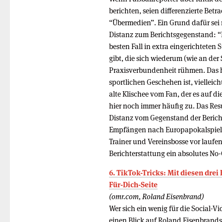
berichten, seien differenzierte Bet
“Übermedien”. Ein Grund dafür sei
Distanz zum Berichtsgegenstand: “
besten Fall in extra eingerichteten
gibt, die sich wiederum (wie an der
Praxisverbundenheit rühmen. Das he
sportlichen Geschehen ist, vielleicht
alte Klischee vom Fan, der es auf die
hier noch immer häufig zu. Das Resu
Distanz vom Gegenstand der Berich
Empfängen nach Europapokalspielen
Trainer und Vereinsbosse vor laufe
Berichterstattung ein absolutes No
6. TikTok-Tricks: Mit diesen dr
Für-Dich-Seite
(omr.com, Roland Eisenbrand)
Wer sich ein wenig für die Social-Vi
einen Blick auf Roland Eisenbrands 