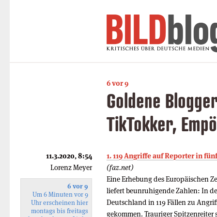
6 vor 9
Goldene Blogger
TikTokker, Empö
11.3.2020, 8:54
1. 119 Angriffe auf Reporter in fün
Lorenz Meyer
(faz.net)
Eine Erhebung des Europäischen Zen
6 vor 9
liefert beunruhigende Zahlen: In de
Um 6 Minuten vor 9
Deutschland in 119 Fällen zu Angrif
Uhr erscheinen hier
montags bis freitags
gekommen. Trauriger Spitzenreiter se