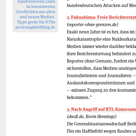
handverlesene Links
bundesdeutschen Attacken auf Me
zu lesenswerten
Geschichten aus alten
und neuen Medien.
2. Fukushima: Freie Berichtersta
Tipps gerne bis 8 Uhr
(reporter-ohne-grenzen.de)
an
6vor9
@bildblog.de
Exakt neun Jahre ist es her, dass i
Naturkatastrophe eine Nuklearkata
Medien immer wieder darüber bekl
ihrer Berichterstattung behindert z
Reporter ohne Grenzen, fordert ei
sicherstellen, dass Medien uneing
Journalistinnen und Journalisten 
Auslandskorrespondentinnen und -
— müssen Zugang zu den kontamini
bekommen.”
3. Nach Angriff auf RTL-Kameram
(dwdl.de, Kevin Hennings)
Die Generalstaatsanwaltschaft Berl
Fler ein Haftbefehl wegen Raubes u