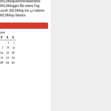
 BILDblog-Adventskalender
 BILDblogger für einen Tag
2008: BILDblog vor 40 Jahren
BILDblog classics
2026
F
S
S
1
2
7
8
9
14
15
16
21
22
23
28
29
30