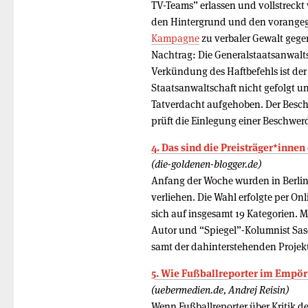
TV-Teams” erlassen und vollstreckt
den Hintergrund und den vorange
Kampagne
zu verbaler Gewalt gege
Nachtrag: Die Generalstaatsanwalt
Verkündung des Haftbefehls ist der
Staatsanwaltschaft nicht gefolgt 
Tatverdacht aufgehoben. Der Beschu
prüft die Einlegung einer Beschwer
4. Das sind die Preisträger*inne
(die-goldenen-blogger.de)
Anfang der Woche wurden in Berlin
verliehen. Die Wahl erfolgte per On
sich auf insgesamt 19 Kategorien. 
Autor und “Spiegel”-Kolumnist Sasc
samt der dahinterstehenden Projekte
5. Wie Fußballreporter im Empö
(uebermedien.de, Andrej Reisin)
Wenn Fußballreporter über Kritik d