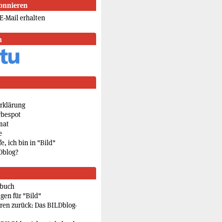
onnieren
E-Mail erhalten
n
rklärung
rbespot
mat
e
e, ich bin in "Bild"
Dblog?
rbuch
gen für "Bild"
eren zurück: Das BILDblog-