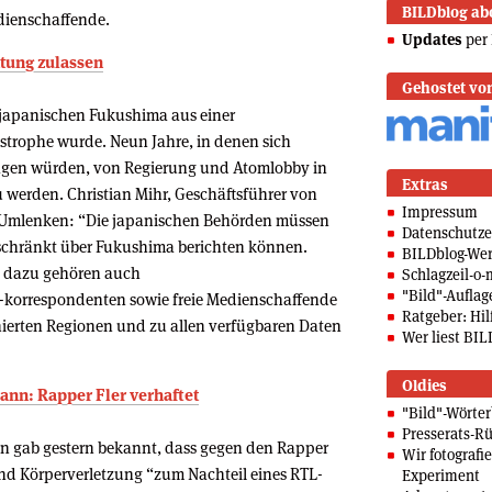
BILDblog ab
dienschaffende.
Updates
per 
ttung zulassen
Gehostet vo
m japanischen Fukushima aus einer
strophe wurde. Neun Jahre, in denen sich
agen würden, von Regierung und Atomlobby in
Extras
u werden. Christian Mihr, Geschäftsführer von
Impressum
n Umlenken: “Die japanischen Behörden müssen
Datenschutze
eschränkt über Fukushima berichten können.
BILDblog-We
— dazu gehören auch
Schlagzeil-o-
"Bild"-Auflag
korrespondenten sowie freie Medienschaffende
Ratgeber: Hilf
erten Regionen und zu allen verfügbaren Daten
Wer liest BIL
Oldies
ann: Rapper Fler verhaftet
"Bild"-Wörte
Presserats-Rü
in gab gestern bekannt, dass gegen den Rapper
Wir fotografi
nd Körperverletzung “zum Nachteil eines RTL-
Experiment