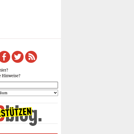
hier?
e Hinweise?