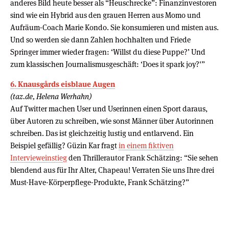
anderes Bild heute besser als “Heuschrecke”: Finanzinvestoren
sind wie ein Hybrid aus den grauen Herren aus Momo und
Aufräum-Coach Marie Kondo. Sie konsumieren und misten aus.
Und so werden sie dann Zahlen hochhalten und Friede
Springer immer wieder fragen: ‘Willst du diese Puppe?’ Und
zum klassischen Journalismusgeschäft: ‘Does it spark joy?'”
6. Knausgårds eisblaue Augen
(taz.de, Helena Werhahn)
Auf Twitter machen User und Userinnen einen Sport daraus,
über Autoren zu schreiben, wie sonst Männer über Autorinnen
schreiben. Das ist gleichzeitig lustig und entlarvend. Ein
Beispiel gefällig? Güzin Kar fragt
in einem fiktiven
Intervieweinstieg
den Thrillerautor Frank Schätzing: “Sie sehen
blendend aus für Ihr Alter, Chapeau! Verraten Sie uns Ihre drei
Must-Have-Körperpflege-Produkte, Frank Schätzing?”