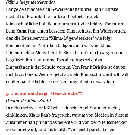
(klima-luegendetektor.de)
Lange Zeit machte sich Gewerkschaftsführer Frank Bsirske
medial für Braunkohle stark und betrieb indirekt
klimaschädliche Politik, nun unterstützt er Fridays for Future
beim Kampf um einen besseren Klimaschutz. Ein Widerspruch,
den die Betreiber vom “Klima-Lügendetektor” wie folgt
kommentieren: “Natürlich billigen auch wir vom Klima-
Lügendetektor Menschen die Einsicht auf dem Irrweg zu und
begrüßen ihre Läuterung. Das allerdings setzt das
Eingeständnis der Schuld voraus. Von Frank Bsirske ist davon
nichts zu hören. Wenn er jetzt zu mehr Klimaschutz aufruft, will
er offenbar die Fehler seiner Vergangenheit reinwaschen.”
5. Und niemand sagt “Heuschrecke”?
(freitag.de, Klaus Raab)
Der Finanzinvestor KKR will sich beim Axel-Springer-Verlag
einklinken. Klaus Raab fragt sich, warum von Medien in diesem
Zusammenhang nicht das beliebte Bild von der “Heuschrecke”
verwendet wird, und mutmaßt: “Vielleicht passt aber ein