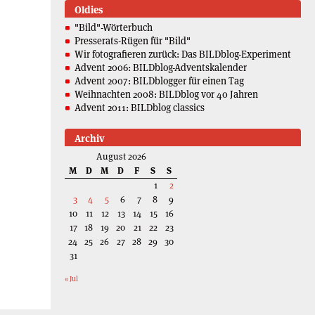
Oldies
"Bild"-Wörterbuch
Presserats-Rügen für "Bild"
Wir fotografieren zurück: Das BILDblog-Experiment
Advent 2006: BILDblog-Adventskalender
Advent 2007: BILDblogger für einen Tag
Weihnachten 2008: BILDblog vor 40 Jahren
Advent 2011: BILDblog classics
Archiv
August 2026
M
D
M
D
F
S
S
1
2
3
4
5
6
7
8
9
10
11
12
13
14
15
16
17
18
19
20
21
22
23
24
25
26
27
28
29
30
31
« Jul