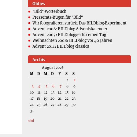
Oldies
"Bild"-Wörterbuch
Presserats-Rügen für "Bild"
Wir fotografieren zurück: Das BILDblog-Experiment
Advent 2006: BILDblog-Adventskalender
Advent 2007: BILDblogger für einen Tag
Weihnachten 2008: BILDblog vor 40 Jahren
Advent 2011: BILDblog classics
Archiv
August 2026
M
D
M
D
F
S
S
1
2
3
4
5
6
7
8
9
10
11
12
13
14
15
16
17
18
19
20
21
22
23
24
25
26
27
28
29
30
31
« Jul