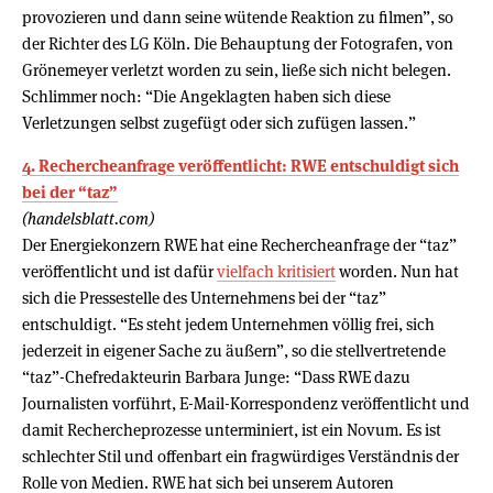
provozieren und dann seine wütende Reaktion zu filmen”, so
der Richter des LG Köln. Die Behauptung der Fotografen, von
Grönemeyer verletzt worden zu sein, ließe sich nicht belegen.
Schlimmer noch: “Die Angeklagten haben sich diese
Verletzungen selbst zugefügt oder sich zufügen lassen.”
4. Rechercheanfrage veröffentlicht: RWE entschuldigt sich
bei der “taz”
(handelsblatt.com)
Der Energiekonzern RWE hat eine Rechercheanfrage der “taz”
veröffentlicht und ist dafür
vielfach kritisiert
worden. Nun hat
sich die Pressestelle des Unternehmens bei der “taz”
entschuldigt. “Es steht jedem Unternehmen völlig frei, sich
jederzeit in eigener Sache zu äußern”, so die stellvertretende
“taz”-Chefredakteurin Barbara Junge: “Dass RWE dazu
Journalisten vorführt, E-Mail-Korrespondenz veröffentlicht und
damit Rechercheprozesse unterminiert, ist ein Novum. Es ist
schlechter Stil und offenbart ein fragwürdiges Verständnis der
Rolle von Medien. RWE hat sich bei unserem Autoren