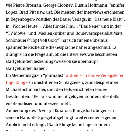
wie Pierce Brosnan, George Clooney, Dustin Hoffmann, Jennifer
Lopez, Brad Pitt usw. usf. Die meisten der Interviews erschienen
in Regenbogen-Postillen des Bauer Verlags, in “Das neue Blatt”,
in “Woche Heute”, “Alles für die Frau”, “Das Neue” und in der
“TV Movie” und. Medienkritiker und Boulevardspezialist Mats
Schönauer (“Topf voll Gold”) hat sich für eine überaus
spannende Recherche die Gespräche näher angeschaut. Es
drängt sich die Frage auf, ob die Interviews wie beschrieben
stattgefunden beziehungsweise ob sie überhaupt
stattgefunden haben.
Im Medienmagazin “journalist”
äußert sich Bauer-Verlagsleiter
Ingo Klinge
zu umstrittenen Schlagzeilen, zum Beispiel über
Michael Schumacher, und den teils erdichteten Bauer-
Geschichten: “Bei uns wird nicht gelogen, sondern allenfalls
emotionalisiert und überzeichnet”.
Anmerkung des “6 vor 9”-Kurators: Klinge hat übrigens in
seinem Haus alle Spiegel abgehängt, weil er seinen eigenen
Anblick nicht erträgt. (Nach Klinge keine Lüge, sondern