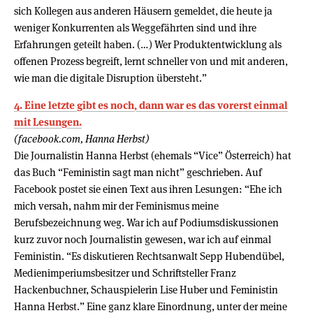
sich Kollegen aus anderen Häusern gemeldet, die heute ja
weniger Konkurrenten als Weggefährten sind und ihre
Erfahrungen geteilt haben. (…) Wer Produktentwicklung als
offenen Prozess begreift, lernt schneller von und mit anderen,
wie man die digitale Dis­ruption übersteht.”
4. Eine letzte gibt es noch, dann war es das vorerst einmal
mit Lesungen.
(facebook.com, Hanna Herbst)
Die Journalistin Hanna Herbst (ehemals “Vice” Österreich) hat
das Buch “Feministin sagt man nicht” geschrieben. Auf
Facebook postet sie einen Text aus ihren Lesungen: “Ehe ich
mich versah, nahm mir der Feminismus meine
Berufsbezeichnung weg. War ich auf Podiumsdiskussionen
kurz zuvor noch Journalistin gewesen, war ich auf einmal
Feministin. “Es diskutieren Rechtsanwalt Sepp Hubendübel,
Medienimperiumsbesitzer und Schriftsteller Franz
Hackenbuchner, Schauspielerin Lise Huber und Feministin
Hanna Herbst.” Eine ganz klare Einordnung, unter der meine