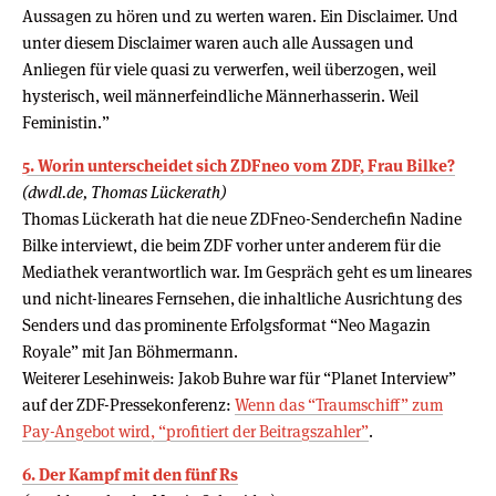
Aussagen zu hören und zu werten waren. Ein Disclaimer. Und
unter diesem Disclaimer waren auch alle Aussagen und
Anliegen für viele quasi zu verwerfen, weil überzogen, weil
hysterisch, weil männerfeindliche Männerhasserin. Weil
Feministin.”
5. Worin unterscheidet sich ZDFneo vom ZDF, Frau Bilke?
(dwdl.de, Thomas Lückerath)
Thomas Lückerath hat die neue ZDFneo-Senderchefin Nadine
Bilke interviewt, die beim ZDF vorher unter anderem für die
Mediathek verantwortlich war. Im Gespräch geht es um lineares
und nicht-lineares Fernsehen, die inhaltliche Ausrichtung des
Senders und das prominente Erfolgsformat “Neo Magazin
Royale” mit Jan Böhmermann.
Weiterer Lesehinweis: Jakob Buhre war für “Planet Interview”
auf der ZDF-Pressekonferenz:
Wenn das “Traumschiff” zum
Pay-Angebot wird, “profitiert der Beitragszahler”
.
6. Der Kampf mit den fünf Rs