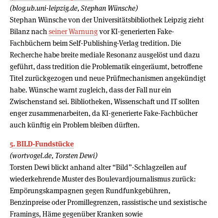
(blog.ub.uni-leipzig.de, Stephan Wünsche)
Stephan Wünsche von der Universitätsbibliothek Leipzig zieht
Bilanz nach
seiner Warnung
vor KI-generierten Fake-
Fachbüchern beim Self-Publishing-Verlag tredition. Die
Recherche habe breite mediale Resonanz ausgelöst und dazu
geführt, dass tredition die Problematik eingeräumt, betroffene
Titel zurückgezogen und neue Prüfmechanismen angekündigt
habe. Wünsche warnt zugleich, dass der Fall nur ein
Zwischenstand sei. Bibliotheken, Wissenschaft und IT sollten
enger zusammenarbeiten, da KI-generierte Fake-Fachbücher
auch künftig ein Problem bleiben dürften.
5. BILD-Fundstücke
(wortvogel.de, Torsten Dewi)
Torsten Dewi blickt anhand alter “Bild”-Schlagzeilen auf
wiederkehrende Muster des Boulevardjournalismus zurück:
Empörungskampagnen gegen Rundfunkgebühren,
Benzinpreise oder Promillegrenzen, rassistische und sexistische
Framings, Häme gegenüber Kranken sowie