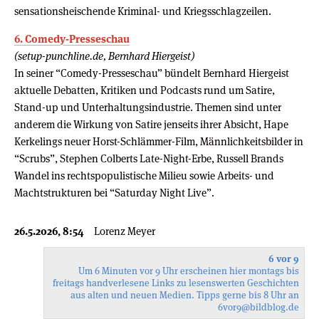
sensationsheischende Kriminal- und Kriegsschlagzeilen.
6. Comedy-Presseschau
(setup-punchline.de, Bernhard Hiergeist)
In seiner “Comedy-Presseschau” bündelt Bernhard Hiergeist
aktuelle Debatten, Kritiken und Podcasts rund um Satire,
Stand-up und Unterhaltungsindustrie. Themen sind unter
anderem die Wirkung von Satire jenseits ihrer Absicht, Hape
Kerkelings neuer Horst-Schlämmer-Film, Männlichkeitsbilder in
“Scrubs”, Stephen Colberts Late-Night-Erbe, Russell Brands
Wandel ins rechtspopulistische Milieu sowie Arbeits- und
Machtstrukturen bei “Saturday Night Live”.
26.5.2026, 8:54
Lorenz Meyer
6 vor 9
Um 6 Minuten vor 9 Uhr erscheinen hier montags bis
freitags handverlesene Links zu lesenswerten Geschichten
aus alten und neuen Medien. Tipps gerne bis 8 Uhr an
6vor9
@bildblog.de