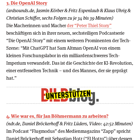
3. Die OpenAI Story
(ardsounds.de, Jasmin Körber & Fritz Espenlaub & Klaus Uhrig &
Christian Schiffer, sechs Folgen zu je 34 bis 39 Minuten)
Die Macherinnen und Macher
der “Peter Thiel Story”
beschäftigen sich in ihrer neuen, sechsteiligen Podcastserie
“Die OpenAI Story” mit einem weiteren Prominenten der Tech-
Szene: “Mit ChatGPT hat Sam Altman OpenAI von einem
kleinen Forschungslabor in ein milliardenschweres Tech-
Imperium verwandelt. Das ist die Geschichte der KI-Revolution,
einer entfesselten Technik – und des Mannes, der sie geprägt
hat.”
4. Wie war es, für Jan Böhmermann zu arbeiten?
(ndr.de, Daniel Bröckerhoff & Fritz Lüders, Video: 42:52 Minuten)
Im Podcast “Flugmodus” des Medienmagazins “Zapp” spricht
Daniel Bröckerhoff mit Sebastian Hotz (“El Hotzo”) über dessen