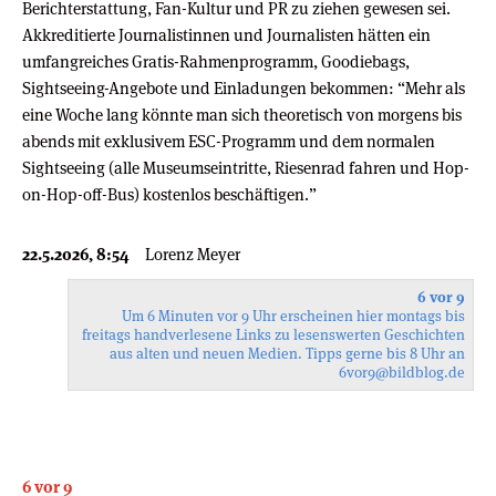
Berichterstattung, Fan-Kultur und PR zu ziehen gewesen sei.
Akkreditierte Journalistinnen und Journalisten hätten ein
umfangreiches Gratis-Rahmenprogramm, Goodiebags,
Sightseeing-Angebote und Einladungen bekommen: “Mehr als
eine Woche lang könnte man sich theoretisch von morgens bis
abends mit exklusivem ESC-Programm und dem normalen
Sightseeing (alle Museumseintritte, Riesenrad fahren und Hop-
on-Hop-off-Bus) kostenlos beschäftigen.”
22.5.2026, 8:54
Lorenz Meyer
6 vor 9
Um 6 Minuten vor 9 Uhr erscheinen hier montags bis
freitags handverlesene Links zu lesenswerten Geschichten
aus alten und neuen Medien. Tipps gerne bis 8 Uhr an
6vor9
@bildblog.de
6 vor 9