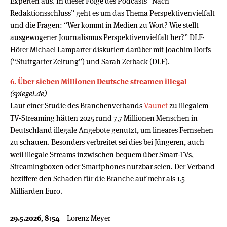
Experten aus. In dieser Folge des Podcasts “Nach
Redaktionsschluss” geht es um das Thema Perspektivenvielfalt
und die Fragen: “Wer kommt in Medien zu Wort? Wie stellt
ausgewogener Journalismus Perspektivenvielfalt her?” DLF-
Hörer Michael Lamparter diskutiert darüber mit Joachim Dorfs
(“Stuttgarter Zeitung”) und Sarah Zerback (DLF).
6. Über sieben Millionen Deutsche streamen illegal
(spiegel.de)
Laut einer Studie des Branchenverbands
Vaunet
zu illegalem
TV-Streaming hätten 2025 rund 7,7 Millionen Menschen in
Deutschland illegale Angebote genutzt, um lineares Fernsehen
zu schauen. Besonders verbreitet sei dies bei Jüngeren, auch
weil illegale Streams inzwischen bequem über Smart-TVs,
Streamingboxen oder Smartphones nutzbar seien. Der Verband
beziffere den Schaden für die Branche auf mehr als 1,5
Milliarden Euro.
29.5.2026, 8:54
Lorenz Meyer