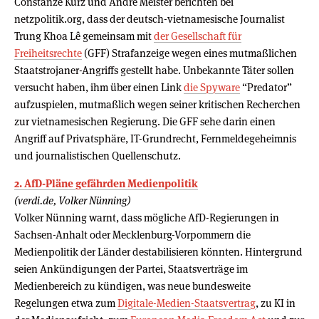
Constanze Kurz und Andre Meister berichten bei
netzpolitik.org, dass der deutsch-vietnamesische Journalist
Trung Khoa Lê gemeinsam mit
der Gesellschaft für
Freiheitsrechte
(GFF) Strafanzeige wegen eines mutmaßlichen
Staatstrojaner-Angriffs gestellt habe. Unbekannte Täter sollen
versucht haben, ihm über einen Link
die Spyware
“Predator”
aufzuspielen, mutmaßlich wegen seiner kritischen Recherchen
zur vietnamesischen Regierung. Die GFF sehe darin einen
Angriff auf Privatsphäre, IT-Grundrecht, Fernmeldegeheimnis
und journalistischen Quellenschutz.
2. AfD-Pläne gefährden Medienpolitik
(verdi.de, Volker Nünning)
Volker Nünning warnt, dass mögliche AfD-Regierungen in
Sachsen-Anhalt oder Mecklenburg-Vorpommern die
Medienpolitik der Länder destabilisieren könnten. Hintergrund
seien Ankündigungen der Partei, Staatsverträge im
Medienbereich zu kündigen, was neue bundesweite
Regelungen etwa zum
Digitale-Medien-Staatsvertrag
, zu KI in