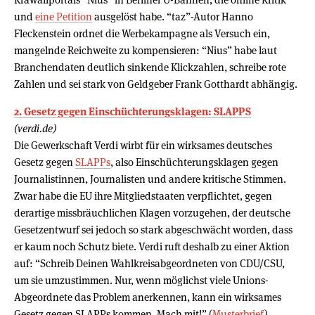
und
eine Petition
ausgelöst habe. “taz”-Autor Hanno
Fleckenstein ordnet die Werbekampagne als Versuch ein,
mangelnde Reichweite zu kompensieren: “Nius” habe laut
Branchendaten deutlich sinkende Klickzahlen, schreibe rote
Zahlen und sei stark von Geldgeber Frank Gotthardt abhängig.
2. Gesetz gegen Einschüchterungsklagen: SLAPPS
(verdi.de)
Die Gewerkschaft Verdi wirbt für ein wirksames deutsches
Gesetz gegen
SLAPPs
, also Einschüchterungsklagen gegen
Journalistinnen, Journalisten und andere kritische Stimmen.
Zwar habe die EU ihre Mitgliedstaaten verpflichtet, gegen
derartige missbräuchlichen Klagen vorzugehen, der deutsche
Gesetzentwurf sei jedoch so stark abgeschwächt worden, dass
er kaum noch Schutz biete. Verdi ruft deshalb zu einer Aktion
auf: “Schreib Deinen Wahlkreisabgeordneten von CDU/CSU,
um sie umzustimmen. Nur, wenn möglichst viele Unions-
Abgeordnete das Problem anerkennen, kann ein wirksames
Gesetz gegen SLAPPs kommen. Mach mit!” (
Musterbrief
)