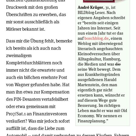
Druckwerk mit den großen
André Krüger
, 31, ist
BILDblog-Leser. Nach
Überschriften zu erwerben, das
eigenen Angaben schreibt
mir sonst ausschließlich als
er “bereits seit einigen
Jahren ins Internet. Seit
Mitleser bekannt ist.
nun einem Jahr tut er das
auf
boschblog.de
, einem
Dass mir die Übung fehlt, bemerke
Weblog mit überwiegend
ich bereits als ich auch nach
literarisch angehauchten
Kleinodversuchen über
zweimaligem
Alltagskultur, Hamburg,
Komplettdurchblättern noch
die Medien und was
die
seine Welt bewegt. Dem
immer nicht die erwartete und
aus Krankheitsgründen
auch ein bißchen ersehnte Post
ausgefallenen Harald
von Wagner gefunden habe. Hat
Martenstein, den man
eigentlich gar nicht
man ihn etwa zur Kompensation
ersetzen kann, wünscht er
des PIN-Desasters vertafelsilbert
auf diesem Wege gute
Besserung. Im richtigen
oder etwa gemeinsam mit
Leben macht er was mit Old
Pro7/Sat.1 an Finanzinvestoren
Economy. Wir nennen es
veräußert? Was mir jedoch sofort
Finanzplanung.”
auffällt ist, dass die Liebe zum
Automobil — und damit verbunden zu dessen Käufern, Fahrern