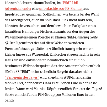
können höchstens darauf hoffen, im
“Bild”-Lidl-
Adventskalender
eine
unbedachte 200-PS-Flunder
aus
Ingolstadt zu gewinnen. Sollte ihnen, wie bereits bei der Wahl
des Arbeitgebers, auch im Spiel das Glück nicht hold sein,
könnten sie versuchen, auf dem bewachten Parkplatz eines
luxuriösen Hamburger Fischrestaurants vor den Augen des
Wagenmeisters einen Porsche zu klauen
(Bild-Hamburg, Seite
6)
. Der Eigentümer des auf diese Weise entwendeten
Premiumfahrzeugs dürfte jetzt ähnlich traurig sein wie ein
kleiner Junge aus Wuppertal. Einbrecher stiegen nachts in sein
Haus ein und entwendeten heimtückisch ein für ihn
bestimmtes Weihnachtspaket, das eine Autorennbahn enthielt
(Seite 16)
. “Bild” meint sicherlich: So geht das aber nicht;
“Verliererin des Tages”
wird allerdings WDR-Intendantin
Monika Piel, der nächstes Jahr 12 Millionen Euro in der Kasse
fehlen. Wann wird Mathias Döpfner endlich Verlierer des Tages?
Setzte er nicht für die PIN-Group 500 Millionen Euro in den
Sand?