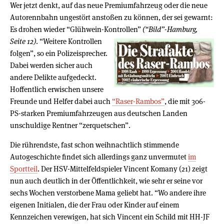
Wer jetzt denkt, auf das neue Premiumfahrzeug oder die neue
Autorennbahn ungestört anstoßen zu können, der sei gewarnt:
Es drohen wieder “Glühwein-Kontrollen”
(“Bild”-Hamburg,
Seite 12)
.
“Weitere Kontrollen
folgen”, so ein Polizeisprecher.
Dabei werden sicher auch
andere Delikte aufgedeckt.
Hoffentlich erwischen unsere
Freunde und Helfer dabei auch
“Raser-Rambos”
, die mit 306-
PS-starken Premiumfahrzeugen aus deutschen Landen
unschuldige Rentner “zerquetschen”.
Die rührendste, fast schon weihnachtlich stimmende
Autogeschichte findet sich allerdings ganz unvermutet
im
Sportteil
. Der HSV-Mittelfeldspieler Vincent Komany (21) zeigt
nun auch deutlich in der Öffentlichkeit, wie sehr er seine vor
sechs Wochen verstorbene Mama geliebt hat. “Wo andere ihre
eigenen Initialen, die der Frau oder Kinder auf einem
Kennzeichen verewigen, hat sich Vincent ein Schild mit HH-JF