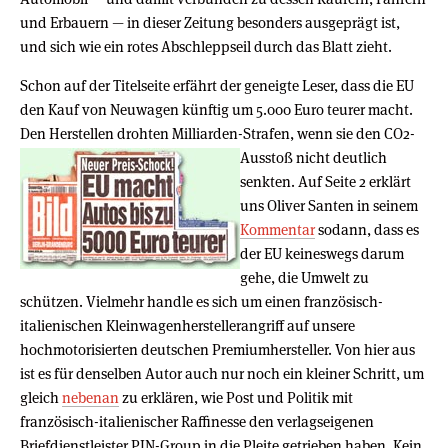
und Erbauern — in dieser Zeitung besonders ausgeprägt ist,
und sich wie ein rotes Abschleppseil durch das Blatt zieht.
Schon auf der Titelseite erfährt der geneigte Leser, dass die EU
den Kauf von Neuwagen künftig um 5.000 Euro teurer macht.
Den Herstellen drohten Milliarden-Strafen, wenn sie den CO2-
Ausstoß
nicht deutlich
senkten. Auf Seite 2 erklärt
uns Oliver Santen in seinem
Kommentar
sodann, dass es
der EU keineswegs darum
gehe, die Umwelt zu
schützen. Vielmehr handle es sich um einen französisch-
italienischen Kleinwagenherstellerangriff auf unsere
hochmotorisierten deutschen Premiumhersteller. Von hier aus
ist es für denselben Autor auch nur noch ein kleiner Schritt, um
gleich
nebenan
zu erklären, wie Post und Politik mit
französisch-italienischer Raffinesse den verlagseigenen
Briefdienstleister PIN-Group in die Pleite getrieben haben. Kein