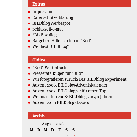
Extras
Impressum
Datenschutzerklärung
BILDblog-Werbespot
Schlagzeil-o-mat
"Bild"-Auflage
Ratgeber: Hilfe, ich bin in "Bild"
Wer liest BILDblog?
Oldies
"Bild"-Wörterbuch
Presserats-Rügen für "Bild"
Wir fotografieren zurück: Das BILDblog-Experiment
Advent 2006: BILDblog-Adventskalender
Advent 2007: BILDblogger für einen Tag
Weihnachten 2008: BILDblog vor 40 Jahren
Advent 2011: BILDblog classics
Archiv
August 2026
M
D
M
D
F
S
S
1
2