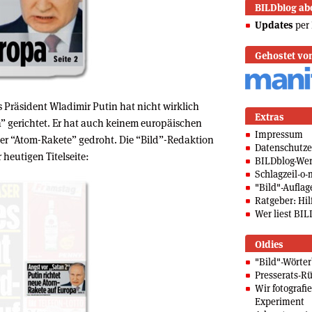
BILDblog ab
Updates
per 
Gehostet vo
 Präsident Wladimir Putin hat nicht wirklich
Extras
” gerichtet. Er hat auch keinem europäischen
Impressum
er “Atom-Rakete” gedroht. Die “Bild”-Redaktion
Datenschutze
 heutigen Titelseite:
BILDblog-We
Schlagzeil-o-
"Bild"-Auflag
Ratgeber: Hilf
Wer liest BIL
Oldies
"Bild"-Wörte
Presserats-Rü
Wir fotografi
Experiment