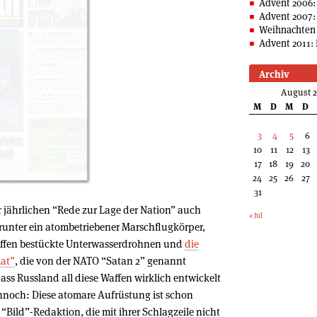
Advent 2006:
Advent 2007:
Weihnachten 
Advent 2011: 
Archiv
August 
M
D
M
D
3
4
5
6
10
11
12
13
17
18
19
20
24
25
26
27
31
r jährlichen “Rede zur Lage der Nation” auch
« Jul
runter ein atombetriebener Marschflugkörper,
affen bestückte Unterwasserdrohnen und
die
mat”
, die von der NATO “Satan 2” genannt
dass Russland all diese Waffen wirklich entwickelt
ennoch: Diese atomare Aufrüstung ist schon
“Bild”-Redaktion, die mit ihrer Schlagzeile nicht