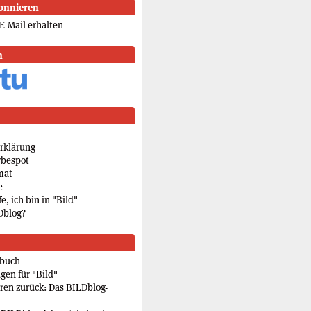
onnieren
E-Mail erhalten
n
rklärung
rbespot
mat
e
e, ich bin in "Bild"
Dblog?
rbuch
gen für "Bild"
eren zurück: Das BILDblog-