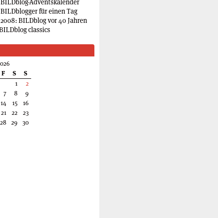
 BILDblog-Adventskalender
 BILDblogger für einen Tag
2008: BILDblog vor 40 Jahren
BILDblog classics
2026
F
S
S
1
2
7
8
9
14
15
16
21
22
23
28
29
30