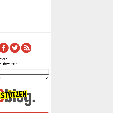
hier?
e Hinweise?