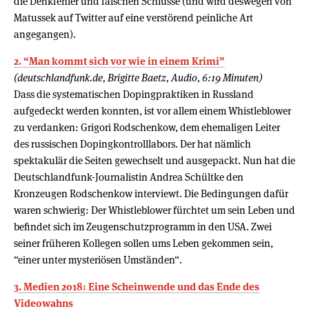
die Denkfehler und falschen Schlüsse (und wird deswegen von
Matussek auf Twitter auf eine verstörend peinliche Art
angegangen).
2. “Man kommt sich vor wie in einem Krimi”
(deutschlandfunk.de, Brigitte Baetz, Audio, 6:19 Minuten)
Dass die systematischen Dopingpraktiken in Russland
aufgedeckt werden konnten, ist vor allem einem Whistleblower
zu verdanken: Grigori Rodschenkow, dem ehemaligen Leiter
des russischen Dopingkontrolllabors. Der hat nämlich
spektakulär die Seiten gewechselt und ausgepackt. Nun hat die
Deutschlandfunk-Journalistin Andrea Schültke den
Kronzeugen Rodschenkow interviewt. Die Bedingungen dafür
waren schwierig: Der Whistleblower fürchtet um sein Leben und
befindet sich im Zeugenschutzprogramm in den USA. Zwei
seiner früheren Kollegen sollen ums Leben gekommen sein,
“einer unter mysteriösen Umständen“.
3. Medien 2018: Eine Scheinwende und das Ende des
Videowahns