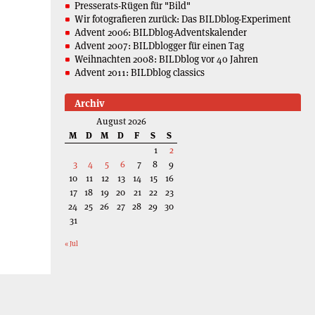
Presserats-Rügen für "Bild"
Wir fotografieren zurück: Das BILDblog-Experiment
Advent 2006: BILDblog-Adventskalender
Advent 2007: BILDblogger für einen Tag
Weihnachten 2008: BILDblog vor 40 Jahren
Advent 2011: BILDblog classics
Archiv
August 2026
M
D
M
D
F
S
S
1
2
3
4
5
6
7
8
9
10
11
12
13
14
15
16
17
18
19
20
21
22
23
24
25
26
27
28
29
30
31
« Jul