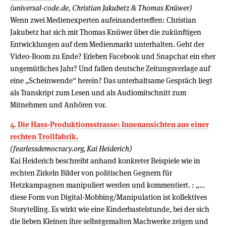
(universal-code.de, Christian Jakubetz & Thomas Knüwer)
Wenn zwei Medienexperten aufeinandertreffen: Christian
Jakubetz hat sich mit Thomas Knüwer über die zukünftigen
Entwicklungen auf dem Medienmarkt unterhalten. Geht der
Video-Boom zu Ende? Erleben Facebook und Snapchat ein eher
ungemütliches Jahr? Und fallen deutsche Zeitungsverlage auf
eine „Scheinwende“ herein? Das unterhaltsame Gespräch liegt
als Transkript zum Lesen und als Audiomitschnitt zum
Mitnehmen und Anhören vor.
4. Die Hass-Produktionsstrasse: Innenansichten aus einer
rechten Trollfabrik.
(fearlessdemocracy.org, Kai Heiderich)
Kai Heiderich beschreibt anhand konkreter Beispiele wie in
rechten Zirkeln Bilder von politischen Gegnern für
Hetzkampagnen manipuliert werden und kommentiert. : „…
diese Form von Digital-Mobbing/Manipulation ist kollektives
Storytelling. Es wirkt wie eine Kinderbastelstunde, bei der sich
die lieben Kleinen ihre selbstgemalten Machwerke zeigen und