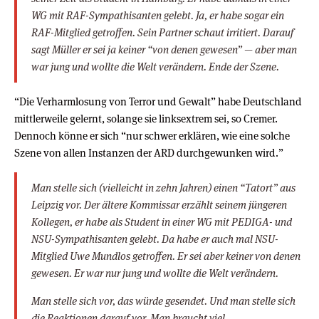
WG mit RAF-Sympathisanten gelebt. Ja, er habe sogar ein
RAF-Mitglied getroffen. Sein Partner schaut irritiert. Darauf
sagt Müller er sei ja keiner “von denen gewesen” — aber man
war jung und wollte die Welt verändern. Ende der Szene.
“Die Verharmlosung von Terror und Gewalt” habe Deutschland
mittlerweile gelernt, solange sie linksextrem sei, so Cremer.
Dennoch könne er sich “nur schwer erklären, wie eine solche
Szene von allen Instanzen der ARD durchgewunken wird.”
Man stelle sich (vielleicht in zehn Jahren) einen “Tatort” aus
Leipzig vor. Der ältere Kommissar erzählt seinem jüngeren
Kollegen, er habe als Student in einer WG mit PEDIGA- und
NSU-Sympathisanten gelebt. Da habe er auch mal NSU-
Mitglied Uwe Mundlos getroffen. Er sei aber keiner von denen
gewesen. Er war nur jung und wollte die Welt verändern.
Man stelle sich vor, das würde gesendet. Und man stelle sich
die Reaktionen darauf vor. Man braucht viel