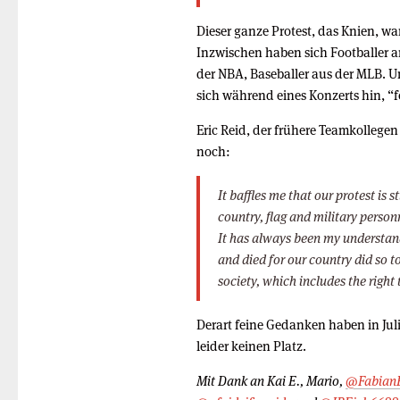
Dieser ganze Protest, das Knien, wa
Inzwischen haben sich Footballer a
der NBA, Baseballer aus der MLB. U
sich während eines Konzerts hin, “
Eric Reid, der frühere Teamkollegen
noch:
It baffles me that our protest is 
country, flag and military personn
It has always been my understa
and died for our country did so to
society, which includes the right 
Derart feine Gedanken haben in Ju
leider keinen Platz.
Mit Dank an Kai E., Mario,
@Fabian