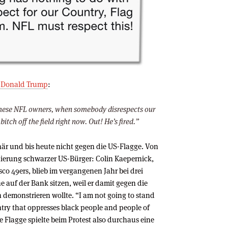
e Donald Trump
:
 these NFL owners, when somebody disrespects our
 bitch off the field right now. Out! He’s fired.”
ginär und bis heute nicht gegen die US-Flagge. Von
nierung schwarzer US-Bürger: Colin Kaepernick,
co 49ers, blieb im vergangenen Jahr bei drei
auf der Bank sitzen, weil er damit gegen die
demonstrieren wollte. “I am not going to stand
untry that oppresses black people and people of
ie Flagge spielte beim Protest also durchaus eine