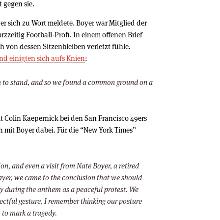
t gegen sie.
er sich zu Wort meldete. Boyer war Mitglied der
zzeitig Football-Profi. In einem offenen Brief
ch von dessen Sitzenbleiben verletzt fühle.
nd einigten sich aufs Knien
:
im to stand, and so we found a common ground on a
t Colin Kaepernick bei den San Francisco 49ers
en mit Boyer dabei. Für die “New York Times”
ion, and even a visit from Nate Boyer, a retired
ayer, we came to the conclusion that we should
day during the anthem as a peaceful protest. We
pectful gesture. I remember thinking our posture
t to mark a tragedy.