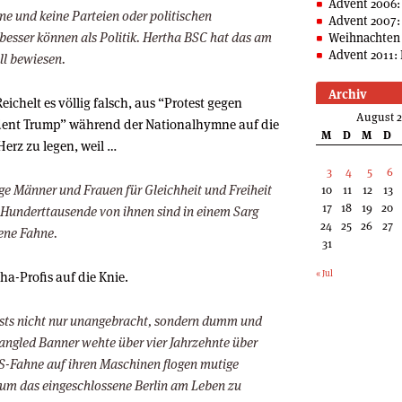
Advent 2006:
ne und keine Parteien oder politischen
Advent 2007:
 besser können als Politik. Hertha BSC hat das am
Weihnachten 
Advent 2011: 
ll bewiesen.
Archiv
ichelt es völlig falsch, aus “Protest gegen
August 
dent Trump” während der Nationalhymne auf die
M
D
M
D
Herz zu legen, weil …
3
4
5
6
ge Männer und Frauen für Gleichheit und Freiheit
10
11
12
13
17
18
19
20
Hunderttausende von ihnen sind in einem Sarg
24
25
26
27
jene Fahne.
31
« Jul
a-Profis auf die Knie.
tests nicht nur unangebracht, sondern dumm und
pangled Banner wehte über vier Jahrzehnte über
 US-Fahne auf ihren Maschinen flogen mutige
 um das eingeschlossene Berlin am Leben zu