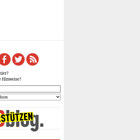
hier?
e Hinweise?