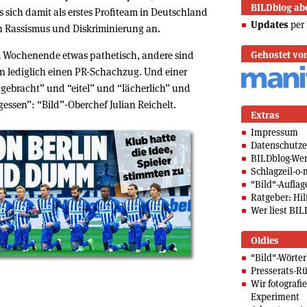
BILDblog ab
s sich damit als erstes Profiteam in Deutschland
Updates
per 
n Rassismus und Diskriminierung an.
 Wochenende etwas pathetisch, andere sind
Gehostet vo
rin lediglich einen PR-Schachzug. Und einer
gebracht” und “eitel” und “lächerlich” und
essen”: “Bild”-Oberchef Julian Reichelt.
Extras
Impressum
Datenschutze
BILDblog-We
Schlagzeil-o-
"Bild"-Auflag
Ratgeber: Hilf
Wer liest BIL
Oldies
"Bild"-Wörte
Presserats-Rü
Wir fotografi
Experiment