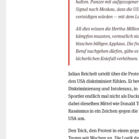
halten. Panzer mit aufgezogener
Signal nach Moskau, dass die USA
verteidigen würden — mit dem Le
All dies wissen die Hertha-Millio
kämpfen mussten, vermutlich nicht
bisschen billigen Applaus. Die fr
Beruf nachgehen dürfen, gäbe es 
lächerlichen Kniefall verhöhnen.
Julian Reichelt urteilt über die Pro
den USA diskriminiert fühlen. Er be
Diskriminierung und Intoleranz, in 
Sportler endlich mal nicht als Duc
dabei dieselben Mittel wie Donald 
Rassismus in ein Zeichen gegen di
USA um.
Den Trick, den Protest in einen g
Trump seit Wochen an. Die Logik de