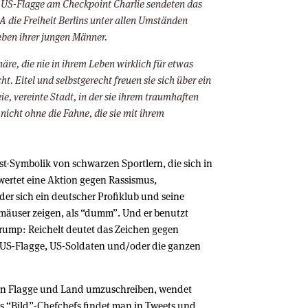
 US-Flagge am Checkpoint Charlie sendeten das
 die Freiheit Berlins unter allen Umständen
ben ihrer jungen Männer.
näre, die nie in ihrem Leben wirklich für etwas
. Eitel und selbstgerecht freuen sie sich über ein
eie, vereinte Stadt, in der sie ihrem traumhaften
nicht ohne die Fahne, die sie mit ihrem
test-Symbolik von schwarzen Sportlern, die sich in
wertet eine Aktion gegen Rassismus,
der sich ein deutscher Profiklub und seine
kmäuser zeigen, als “dumm”. Und er benutzt
Trump: Reichelt deutet das Zeichen gegen
e US-Flagge, US-Soldaten und/oder die ganzen
egen Flagge und Land umzuschreiben, wendet
s “Bild”-Chefchefs findet man in Tweets und