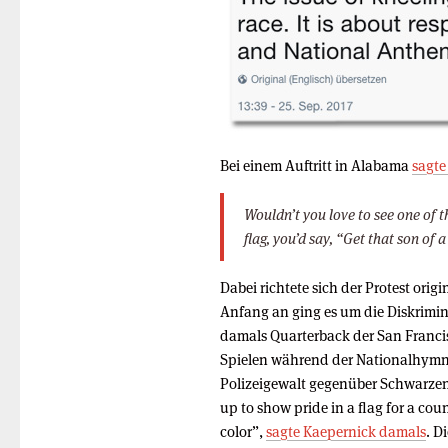
Bei einem Auftritt in Alabama
sagt
Wouldn’t you love to see one of
flag, you’d say, “Get that son of a
Dabei richtete sich der Protest ori
Anfang an ging es um die Diskrimi
damals Quarterback der San Francis
Spielen während der Nationalhymne 
Polizeigewalt gegenüber Schwarzen 
up to show pride in a flag for a co
color”,
sagte Kaepernick damals
. D