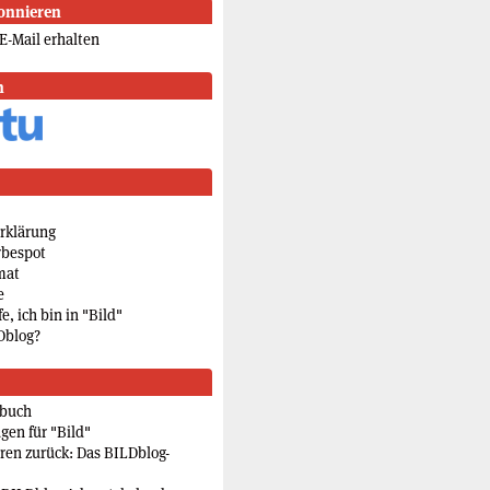
onnieren
E-Mail erhalten
n
rklärung
rbespot
mat
e
e, ich bin in "Bild"
Dblog?
rbuch
gen für "Bild"
eren zurück: Das BILDblog-