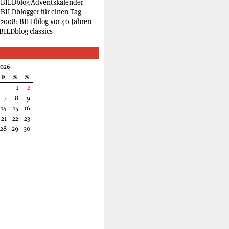
 BILDblog-Adventskalender
 BILDblogger für einen Tag
2008: BILDblog vor 40 Jahren
BILDblog classics
2026
F
S
S
1
2
7
8
9
14
15
16
21
22
23
28
29
30