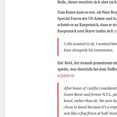
Rolle, dieser wendete sich aber nich
Zum Knien kam es erst, als Nate Boy
Special Forces der US-Armee und kur
schrieb er an Kaepernick, dass er si
Kaepernick und Boyer trafen sich
u
Colin wanted to sit, I wanted h
knee alongside his teammates.
Eric Reid, der damals gemeinsam mi
spielte, war ebenfalls bei dem Treff
schrieb er
:
After hours of careful considerat
Green Beret and former N.F.L. pl
kneel, rather than sit, the next 
chose to kneel because it’s a res
was like a flag flown at half-mas