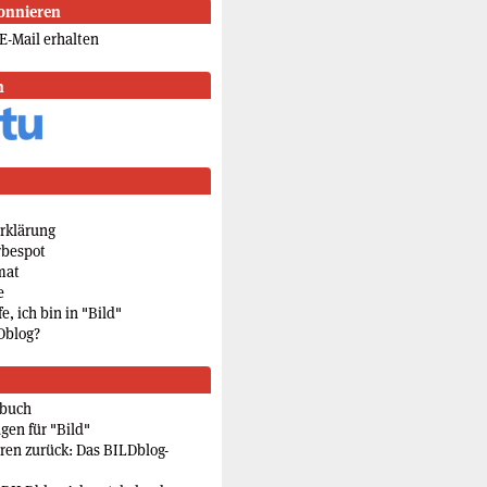
onnieren
E-Mail erhalten
n
rklärung
rbespot
mat
e
e, ich bin in "Bild"
Dblog?
rbuch
gen für "Bild"
eren zurück: Das BILDblog-