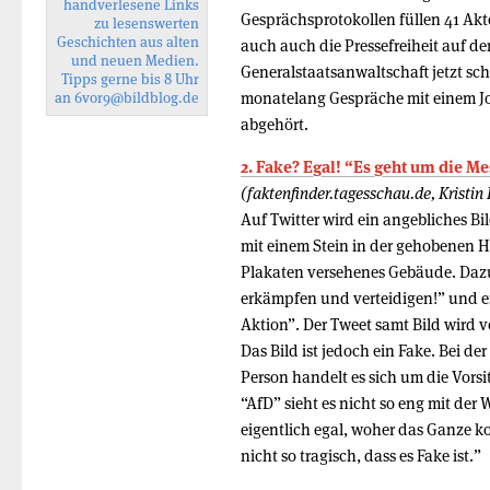
handverlesene Links
Gesprächsprotokollen füllen 41 Akten
zu lesenswerten
Geschichten aus alten
auch auch die Pressefreiheit auf de
und neuen Medien.
Generalstaatsanwaltschaft jetzt sch
Tipps gerne bis 8 Uhr
monatelang Gespräche mit einem Jo
an
6vor9
@bildblog.de
abgehört.
2. Fake? Egal! “Es geht um die M
(faktenfinder.tagesschau.de, Kristin
Auf Twitter wird ein angebliches Bil
mit einem Stein in der gehobenen H
Plakaten versehenes Gebäude. Dazu 
erkämpfen und verteidigen!” und ei
Aktion”. Der Tweet samt Bild wird v
Das Bild ist jedoch ein Fake. Bei d
Person handelt es sich um die Vor
“AfD” sieht es nicht so eng mit der
eigentlich egal, woher das Ganze ko
nicht so tragisch, dass es Fake ist.”