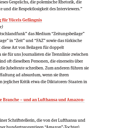
eses Gesprächs, die polemische Rhetorik, die
 und die Respektlosigkeit des Interviewers.”
 für Yücels Gefängnis
r)
utschlandfunk” das Medium “Zeitungsbeilage”
ilage” in “Zeit” und “FAZ” sowie das türkische
lt diese Art von Beilagen für doppelt
sie für uns Journalisten die Trennlinie zwischen
nd oft dieselben Personen, die einerseits über
die Jubeltexte schreiben. Zum anderen führen sie
 Haltung ad absurdum, wenn sie ihren
n jeglicher Kritik etwa die Diktatoren-Staaten in
die Branche – und an Lufthansa und Amazon-
einer Schriftstellerin, die von der Lufthansa und
iner hundertprozentigen “Amazon”-Tochter)