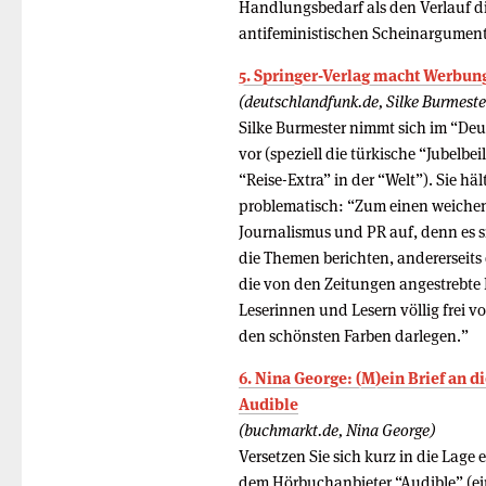
Handlungsbedarf als den Verlauf di
antifeministischen Scheinargumente
5. Springer-Verlag macht Werbung
(deutschlandfunk.de, Silke Burmeste
Silke Burmester nimmt sich im “De
vor (speziell die türkische “Jubelbe
“Reise-Extra” in der “Welt”). Sie hä
problematisch: “Zum einen weichen 
Journalismus und PR auf, denn es si
die Themen berichten, andererseits 
die von den Zeitungen angestrebte
Leserinnen und Lesern völlig frei vo
den schönsten Farben darlegen.”
6. Nina George: (M)ein Brief an 
Audible
(buchmarkt.de, Nina George)
Versetzen Sie sich kurz in die Lage 
dem Hörbuchanbieter “Audible” (e