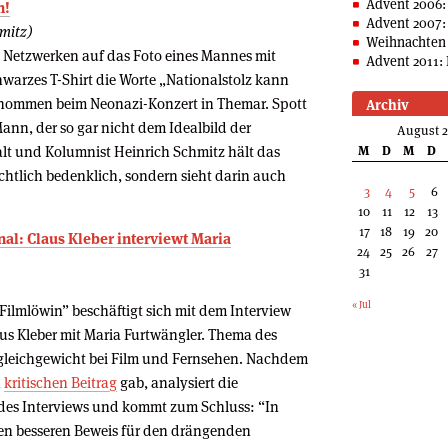
Advent 2006:
n!
Advent 2007:
hmitz)
Weihnachten 
en Netzwerken auf das Foto eines Mannes mit
Advent 2011: 
hwarzes T-Shirt die Worte „Nationalstolz kann
enommen beim Neonazi-Konzert in Themar. Spott
Archiv
nn, der so gar nicht dem Idealbild der
August 
lt und Kolumnist Heinrich Schmitz hält das
M
D
M
D
rechtlich bedenklich, sondern sieht darin auch
3
4
5
6
10
11
12
13
17
18
19
20
al: Claus Kleber interviewt Maria
24
25
26
27
31
« Jul
ilmlöwin” beschäftigt sich mit dem Interview
us Kleber mit Maria Furtwängler. Thema des
gleichgewicht bei Film und Fernsehen. Nachdem
n
kritischen Beitrag
gab, analysiert die
des Interviews und kommt zum Schluss: “In
en besseren Beweis für den drängenden