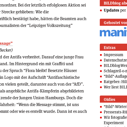
BILDblog ab
ordner. Bei der letztlich erfolglosen Aktion sei
Updates
per 
r Strecke geblieben: Wie die
riftlich bestätigt habe, hätten die Beamten auch
Gehostet vo
urnalisten der “Leipziger Volkszeitung”
essage”
Extras
 Becker)
Impressum
d der Antifa verbreitet. Darauf eine junge Frau
Datenschutze
and. Im Hintergrund ein mit Graffiti und
BILDblog-We
der Spruch “Flora bleibt! Besetzte Häuser
Schlagzeil-o-
"Bild"-Auflag
n Logo mit der Aufschrift “Antifaschistische
Ratgeber: Hilf
on vielen geteilt, darunter auch von der “AfD”.
Wer liest BIL
er als angebliche Antifa-Kämpferin abgebildeten
sitzende der Jungen Union Hamburgs. Doch die
Oldies
 Wahrheit: “Wenn die Message stimmt, ist uns
"Bild"-Wörte
mmt oder wie es erstellt wurde. Dann ist es auch
Presserats-Rü
Wir fotografi
Experiment