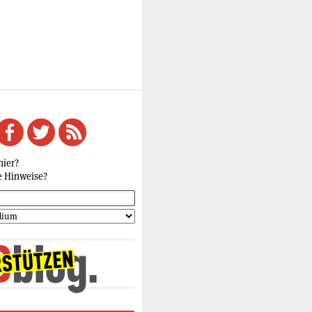
hier?
e Hinweise?