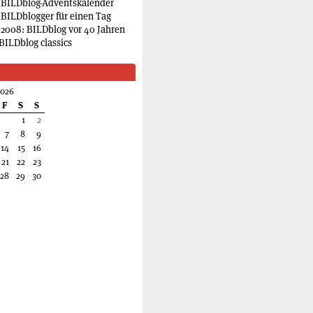
 BILDblog-Adventskalender
 BILDblogger für einen Tag
2008: BILDblog vor 40 Jahren
BILDblog classics
2026
F
S
S
1
2
7
8
9
14
15
16
21
22
23
28
29
30