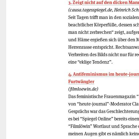
3. Zeigt nicht auf den dicken Man
(causa.tagesspiegel.de, Heinrich Sc
Seit Tagen trifft man in den sozial
beachtlicher Körperfülle, dessen sc
man nicht zerbrechen“ zeigt, aufg
und Häme ergießen sich über den Ma
Herrenrasse entspricht. Rechtsanwa
Verbreiten des Bilds nicht nur für 
eine “eklige Tendenz”.
4. Antifeminismus im heute-journ
Furtwängler
(filmloewin.de)
Das feministische Frauenmagazin “F
von “heute-journal”-Moderator Cla
Gesprächs war das Geschlechterun
es bei “Spiegel Online” bereits eine
“Filmlöwin” Wortlaut und Sprache 
meinen Augen gibt es nämlich kein