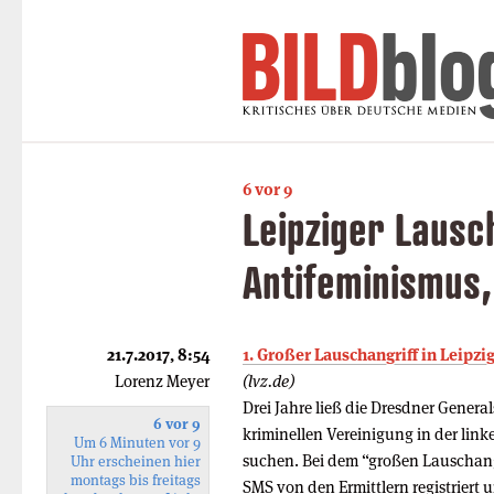
6 vor 9
Leipziger Lausc
Antifeminismus,
21.7.2017, 8:54
1. Großer Lauschangriff in Leipzi
Lorenz Meyer
(lvz.de)
Drei Jahre ließ die Dresdner Genera
6 vor 9
kriminellen Vereinigung in der lin
Um 6 Minuten vor 9
suchen. Bei dem “großen Lauschan
Uhr erscheinen hier
montags bis freitags
SMS von den Ermittlern registriert 