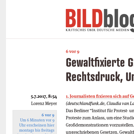
6 vor 9
Gewaltfixierte 
Rechtsdruck, Un
5.7.2017, 8:54
1. Journalisten fixieren sich auf
Lorenz Meyer
(deutschlandfunk.de, Claudia van L
Das Berliner “Institut für Protest
6 vor 9
Proteste zum Anlass, um eine Studi
Um 6 Minuten vor 9
Großdemonstrationen vorzustellen.
Uhr erscheinen hier
montags bis freitags
ungeschriebenen Gesetzen. Gewaltfix