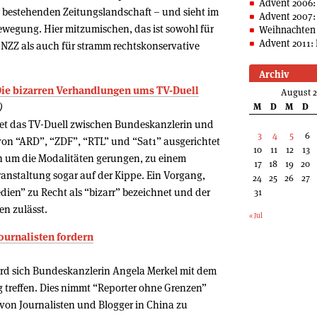
Advent 2006:
r bestehenden Zeitungslandschaft – und sieht im
Advent 2007:
ewegung. Hier mitzumischen, das ist sowohl für
Weihnachten 
Advent 2011: 
e NZZ als auch für stramm rechtskonservative
Archiv
 Die bizarren Verhandlungen ums TV-Duell
August 
)
M
D
M
D
et das TV-Duell zwischen Bundeskanzlerin und
3
4
5
6
von “ARD”, “ZDF”, “RTL” und “Sat1” ausgerichtet
10
11
12
13
äh um die Modalitäten gerungen, zu einem
17
18
19
20
anstaltung sogar auf der Kippe. Ein Vorgang,
24
25
26
27
ien” zu Recht als “bizarr” bezeichnet und der
31
n zulässt.
« Jul
ournalisten fordern
ird sich Bundeskanzlerin Angela Merkel mit dem
g treffen. Dies nimmt “Reporter ohne Grenzen”
von Journalisten und Blogger in China zu