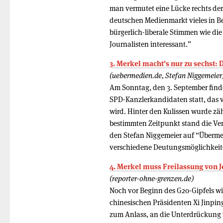
man vermutet eine Lücke rechts de
deutschen Medienmarkt vieles in B
bürgerlich-liberale Stimmen wie di
Journalisten interessant.”
3. Merkel macht’s nur zu sechst:
(uebermedien.de, Stefan Niggemeier
Am Sonntag, den 3. September find
SPD-Kanzlerkandidaten statt, das 
wird. Hinter den Kulissen wurde z
bestimmten Zeitpunkt stand die Ver
den Stefan Niggemeier auf “Übermed
verschiedene Deutungsmöglichkeite
4. Merkel muss Freilassung von J
(reporter-ohne-grenzen.de)
Noch vor Beginn des G20-Gipfels w
chinesischen Präsidenten Xi Jinpin
zum Anlass, an die Unterdrückung 