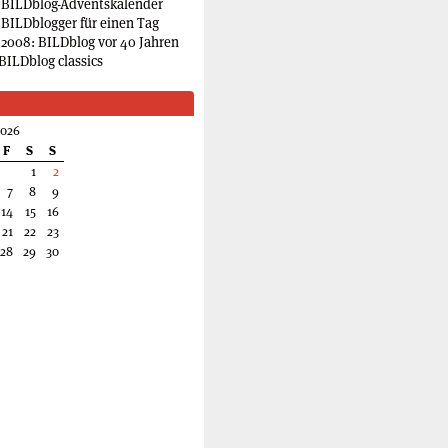
 BILDblog-Adventskalender
 BILDblogger für einen Tag
2008: BILDblog vor 40 Jahren
BILDblog classics
2026
F
S
S
1
2
7
8
9
14
15
16
21
22
23
28
29
30