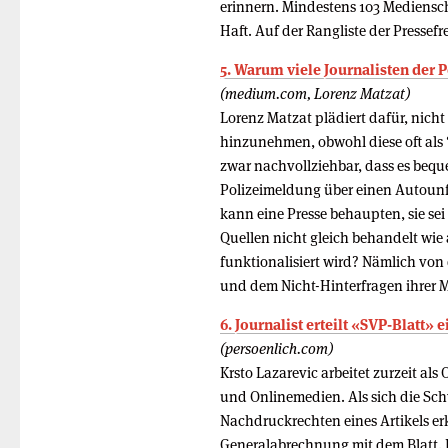
erinnern. Mindestens 103 Mediensch
Haft. Auf der Rangliste der Pressefr
5. Warum viele Journalisten der P
(medium.com, Lorenz Matzat)
Lorenz Matzat plädiert dafür, nicht
hinzunehmen, obwohl diese oft als “p
zwar nachvollziehbar, dass es beque
Polizeimeldung über einen Autounf
kann eine Presse behaupten, sie sei
Quellen nicht gleich behandelt wie a
funktionalisiert wird? Nämlich von 
und dem Nicht-Hinterfragen ihrer Mi
6. Journalist erteilt «SVP-Blatt» 
(persoenlich.com)
Krsto Lazarevic arbeitet zurzeit al
und Onlinemedien. Als sich die Sc
Nachdruckrechten eines Artikels erk
Generalabrechnung mit dem Blatt. Hi