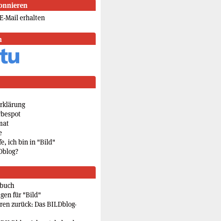
onnieren
E-Mail erhalten
n
rklärung
rbespot
mat
e
e, ich bin in "Bild"
Dblog?
rbuch
gen für "Bild"
eren zurück: Das BILDblog-