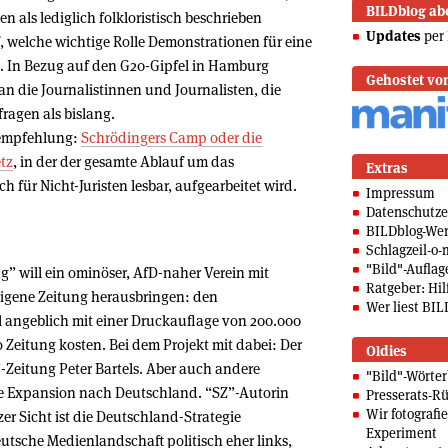
BILDblog ab
n als lediglich folkloristisch beschrieben
Updates
per 
, welche wichtige Rolle Demonstrationen für eine
. In Bezug auf den G20-Gipfel in Hamburg
Gehostet vo
 an die Journalistinnen und Journalisten, die
rfragen als bislang.
eempfehlung:
Schrödingers Camp oder die
tz
, in der der gesamte Ablauf um das
Extras
 für Nicht-Juristen lesbar, aufgearbeitet wird.
Impressum
Datenschutze
BILDblog-We
Schlagzeil-o-
"Bild"-Auflag
 will ein ominöser, AfD-naher Verein mit
Ratgeber: Hilf
eigene Zeitung herausbringen: den
Wer liest BIL
ll angeblich mit einer Druckauflage von 200.000
 Zeitung kosten. Bei dem Projekt mit dabei: Der
Oldies
-Zeitung Peter Bartels. Aber auch andere
"Bild"-Wörte
e Expansion nach Deutschland. “SZ”-Autorin
Presserats-Rü
Wir fotografi
er Sicht ist die Deutschland-Strategie
Experiment
eutsche Medienlandschaft politisch eher links,