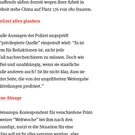
affende säßen derzeit wegen ihrer Arbeit in
eiheit stehe China auf Platz 176 von 180 Staaten.
olizei alles glauben
 alle Aussagen der Polizei ungeprüft
rivilegierte Quelle” eingestuft wird: “Es ist
m für Redaktionen ist, nicht jede
all nachrecherchieren zu müssen. Doch wie
 frei und unabhängig, wenn sie staatliche
lle anderen auch? Ist ihr nicht klar, dass sie
der Seite, die von der ungefilterten Weitergabe
tteilungen profitiert.”
eine Absage
s Osteuropa-Korrespondent für verschiedene Print-
hweizer “Weltwoche” bei ihm nach den
undigt, nutzt er die Situation für eine
er soll nicht alles verraten werden, aber