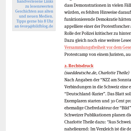
handverlesene Links
dass Demonstrationen in vielen Fälle
zu lesenswerten
Geschichten aus alten
würden, es fehlten Hinweise darauf
und neuen Medien.
funktionierende Demokratie hätten
Tipps gerne bis 8 Uhr
appelliere einer der Protestforscher
an
6vor9
@bildblog.de
Rolle der Polizei kritischer zu hinte
Dazu gleich noch eine weitere Les
Versammlungsfreiheit vor dem Gese
Protestcamp von einem Juristen, auch
2. Rechtsdruck
(sueddeutsche.de, Charlotte Theile)
Nach Angaben der “NZZ am Sonntag”
Verbindungen in die Schweiz eine 
“Deutschland-Kurier”. Das Blatt so
Exemplaren starten und 30 Cent pro
ehemalige Chefredakteur der “Bild”
Schweizer Publikationen planen di
Charlotte Theile dazu: “Aus Schweiz
naheliegend: Im Vergleich ist die d