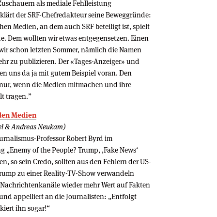
Zuschauern als mediale Fehlleistung
rklärt der SRF-Chefredakteur seine Beweggründe:
hen Medien, an dem auch SRF beteiligt ist, spielt
nde. Dem wollten wir etwas entgegensetzen. Einen
 wir schon letzten Sommer, nämlich die Namen
ehr zu publizieren. Der «Tages-Anzeiger» und
n uns da ja mit gutem Beispiel voran. Den
r nur, wenn die Medien mitmachen und ihre
t tragen.”
den Medien
pel & Andreas Neukam)
urnalismus-Professor Robert Byrd im
g „Enemy of the People? Trump, ‚Fake News‘
n, so sein Credo, sollten aus den Fehlern der US-
Trump zu einer Reality-TV-Show verwandeln
e Nachrichtenkanäle wieder mehr Wert auf Fakten
nd appelliert an die Journalisten: „Entfolgt
iert ihn sogar!“