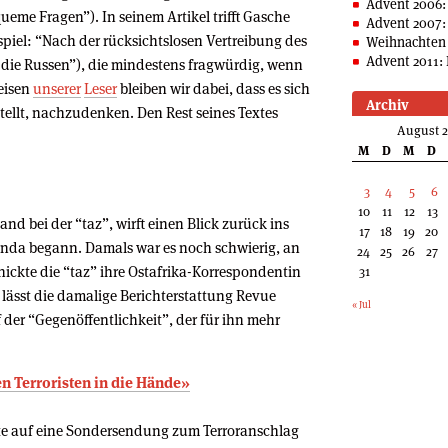
Advent 2006:
eme Fragen”). In seinem Artikel trifft Gasche
Advent 2007:
piel: “Nach der rücksichtslosen Vertreibung des
Weihnachten 
Advent 2011: 
 die Russen”), die mindestens fragwürdig, wenn
weisen
unserer
Leser
bleiben wir dabei, dass es sich
Archiv
stellt, nachzudenken. Den Rest seines Textes
August 
M
D
M
D
3
4
5
6
10
11
12
13
nd bei der “taz”, wirft einen Blick zurück ins
17
18
19
20
anda begann. Damals war es noch schwierig, an
24
25
26
27
hickte die “taz” ihre Ostafrika-Korrespondentin
31
lässt die damalige Berichterstattung Revue
« Jul
f der “Gegenöffentlichkeit”, der für ihn mehr
en Terroristen in die Hände»
te auf eine Sondersendung zum Terroranschlag