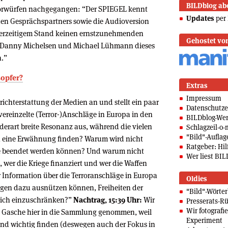
BILDblog ab
n Vorwürfen nachgegangen: “Der SPIEGEL kennt
Updates
per 
en Gesprächspartners sowie die Audioversion
 derzeitigem Stand keinen ernstzunehmenden
Gehostet vo
en Danny Michelsen und Michael Lühmann dieses
n.”
sopfer?
Extras
Impressum
erichterstattung der Medien an und stellt ein paar
Datenschutze
reinzelte (Terror-)Anschläge in Europa in den
BILDblog-We
derart breite Resonanz aus, während die vielen
Schlagzeil-o-
"Bild"-Auflag
en eine Erwähnung finden? Warum wird nicht
Ratgeber: Hilf
iege beendet werden können? Und warum nicht
Wer liest BIL
, wer die Kriege finanziert und wer die Waffen
er Information über die Terroranschläge in Europa
Oldies
ngen dazu ausnützen können, Freiheiten der
"Bild"-Wörte
lich einzuschränken?”
Nachtrag, 15:39 Uhr:
Wir
Presserats-Rü
Wir fotografi
. Gasche hier in die Sammlung genommen, weil
Experiment
ig und wichtig finden (deswegen auch der Fokus in