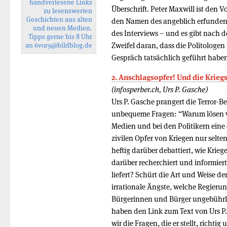
handverlesene Links
Überschrift. Peter Maxwill ist de
zu lesenswerten
Geschichten aus alten
den Namen des angeblich erfunden
und neuen Medien.
des Interviews – und es gibt nach
Tipps gerne bis 8 Uhr
Zweifel daran, dass die Politolog
an
6vor9
@bildblog.de
Gespräch tatsächlich geführt habe
2. Anschlagsopfer! Und die Krieg
(infosperber.ch, Urs P. Gasche)
Urs P. Gasche prangert die Terror-B
unbequeme Fragen: “Warum lösen ve
Medien und bei den Politikern eine 
zivilen Opfer von Kriegen nur selt
heftig darüber debattiert, wie Kr
darüber recherchiert und informiert
liefert? Schürt die Art und Weise d
irrationale Ängste, welche Regieru
Bürgerinnen und Bürger ungebühr
haben den Link zum Text von Urs P
wir die Fragen, die er stellt, richt