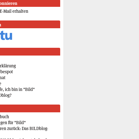
onnieren
E-Mail erhalten
n
rklärung
rbespot
mat
e
e, ich bin in "Bild"
Dblog?
rbuch
gen für "Bild"
eren zurück: Das BILDblog-