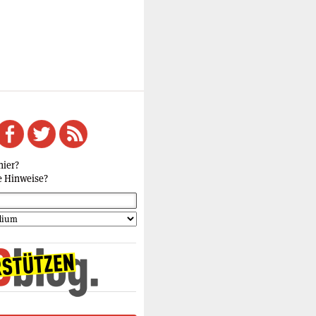
hier?
e Hinweise?