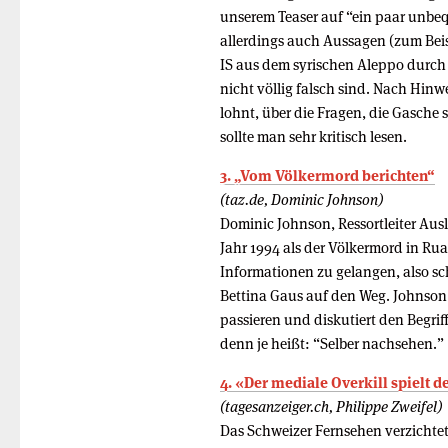
unserem Teaser auf “ein paar unbequ
allerdings auch Aussagen (zum Beis
IS aus dem syrischen Aleppo durch
nicht völlig falsch sind. Nach Hin
lohnt, über die Fragen, die Gasche 
sollte man sehr kritisch lesen.
3. „Vom Völkermord berichten“
(taz.de, Dominic Johnson)
Dominic Johnson, Ressortleiter Ausla
Jahr 1994 als der Völkermord in Ru
Informationen zu gelangen, also sc
Bettina Gaus auf den Weg. Johnson 
passieren und diskutiert den Begrif
denn je heißt: “Selber nachsehen.”
4. «Der mediale Overkill spielt d
(tagesanzeiger.ch, Philippe Zweifel)
Das Schweizer Fernsehen verzichte