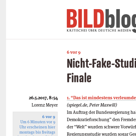
6 vor 9
Nicht-Fake-Stud
Finale
26.5.2017, 8:54
1. “Das ist mindestens verleumde
Lorenz Meyer
(spiegel.de, Peter Maxwill)
Im Auftrag der Bundesregierung hab
6 vor 9
Demokratieforschung” den Fremdenh
Um 6 Minuten vor 9
der “Welt” wurden schwere Vorwürfe
Uhr erscheinen hier
montags bis freitags
Regierungsstudie wurden sogar Gesp