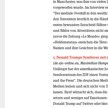
in Manchester, was ihm von vielen 
vorgeworfen wurde. Im Interview e
“Der mediale Overkill in den westlic
den Terroristen letztlich in die Hä
ersten bewussten Entscheid fällten
und Bilder von Attentätern nicht m
zuvor die Zeitung «Le Monde» ginge
«Heldenstatus» erreichen die Täte
Namen und ihre Gesichter in die Wel
5. Donald Trumps Symbiose mit 
(de.ejo-online.eu, Maximilian Hem
Unlängst hat der amerikanischer Jo
Sendezentrum des ZDF einen Vortra
and the Press“. Die deutschen Medie
Medien lernen und sich nicht von 
lassen. Byrd wünscht sich, dass di
setzen und weniger auf Emotionen u
Donald Trump auf Twitter oder block