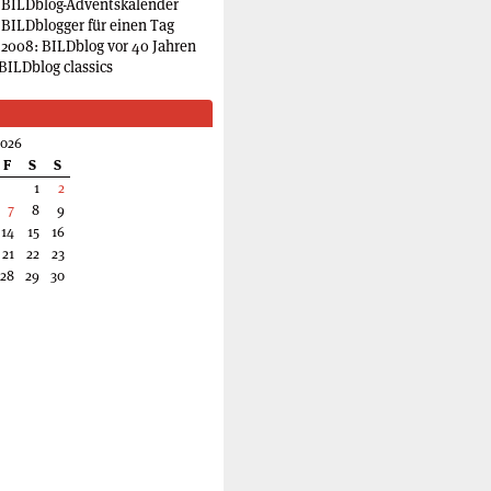
 BILDblog-Adventskalender
 BILDblogger für einen Tag
2008: BILDblog vor 40 Jahren
BILDblog classics
2026
F
S
S
1
2
7
8
9
14
15
16
21
22
23
28
29
30