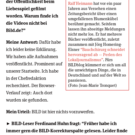
der Öffentlichkeit beim
Ralf Heimann
hat vor ein paar
Liebesspiel gefilmt
Jahren aus Versehen einen
Zeitungsbericht über einen
worden. Warum finde ich
umgefallenen Blumenkübel
die Videos nicht bei
berühmt gemacht. Seitdem
lassen ihn abseitige Meldungen
Bild.de?”
nicht mehr los. Er hat mehrere
Bücher veröffentlicht, zuletzt
Meine Antwort:
Dafür habe
zusammen mit Jörg Homering-
ich leider keine Erklärung.
Elsner
“Bauchchirurg schneidet
hervorragend ab — Perlen des
Wir haben alle Aufnahmen
Lokaljournalismus”
. Fürs
veröffentlicht. Prominent auf
BILDblog kümmert er sich um all
die unwichtigen Dinge, die in
unserer Startseite. Ich habe
Deutschland und auf der Welt so
in der Chefredaktion
passieren.
recherchiert. Der Browser-
(Foto: Jean-Marie Tronquet)
Verlauf zeigt: Auch dort
wurden sie gefunden.
Mein Urteil:
BILD ist hier nichts vorzuwerfen.
► BILD-Leser Ferdinand Huhn fragt: “Früher habe ich
immer gern die BILD-Korrekturspalte gelesen. Leider finde