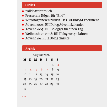
Oldies
"Bild"-Wörterbuch
Presserats-Rügen für "Bild"
Wir fotografieren zurück: Das BILDblog-Experiment
Advent 2006: BILDblog-Adventskalender
Advent 2007: BILDblogger für einen Tag
Weihnachten 2008: BILDblog vor 40 Jahren
Advent 2011: BILDblog classics
Archiv
August 2026
M
D
M
D
F
S
S
1
2
3
4
5
6
7
8
9
10
11
12
13
14
15
16
17
18
19
20
21
22
23
24
25
26
27
28
29
30
31
« Jul