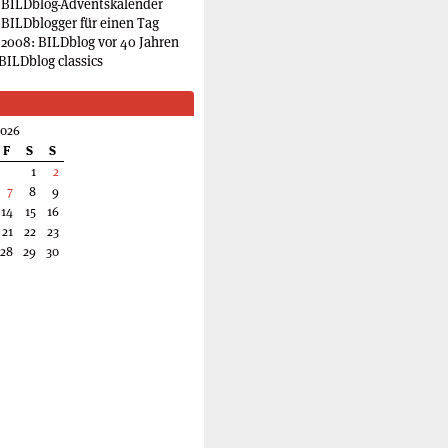
 BILDblog-Adventskalender
 BILDblogger für einen Tag
2008: BILDblog vor 40 Jahren
BILDblog classics
2026
F
S
S
1
2
7
8
9
14
15
16
21
22
23
28
29
30