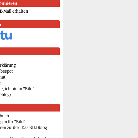
onnieren
E-Mail erhalten
n
rklärung
rbespot
mat
e
e, ich bin in "Bild"
Dblog?
rbuch
gen für "Bild"
eren zurück: Das BILDblog-