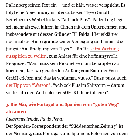
Pallenberg seinen Text ein — und er hält, was er verspricht. Es
folgt eine Abrechnung mit der dubiosen “Eyeo GmbH”,
Betreiber des Werbeblockers “Adblock Plus”. Pallenberg liegt
seit mehr als zwei Jahren im Clinch mit dem Unternehmen und
insbesondere mit dessen Gründer Till Faida. Hier erklärt er
nochmal die Hintergründe seiner Abneigung und nimmt die
jüngste Ankündigung von “Eyeo”, künftig
selbst Werbung
ausspielen zu wollen
, zum Anlass für eine hoffnungsvolle
Prognose: “Man muss kein Prophet sein um behaupten zu
koennen, dass wir gerade den Anfang vom Ende der Eyeo
GmbH erleben und das ist verdammt gut so.” Dazu passt auch
der Tipp von “Watson”
: “Adblock Plus im Shitstorm — darum
solltest du den Werbeblocker SOFORT deinstallieren”.
3. Die Mär, wie Portugal und Spanien vom “guten Weg”
abkamen
(uebermedien.de, Paulo Pena)
Der Spanien-Korrespondent der “Süddeutschen Zeitung” ist
der Meinung, dass Portugals und Spaniens Reformen von dem