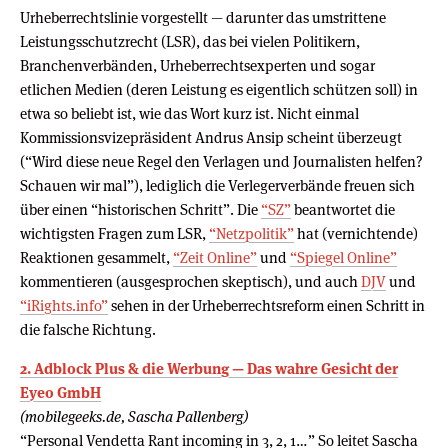
Urheberrechtslinie vorgestellt — darunter das umstrittene
Leistungsschutzrecht (LSR), das bei vielen Politikern,
Branchenverbänden, Urheberrechtsexperten und sogar
etlichen Medien (deren Leistung es eigentlich schützen soll) in
etwa so beliebt ist, wie das Wort kurz ist. Nicht einmal
Kommissionsvizepräsident Andrus Ansip scheint überzeugt
(“Wird diese neue Regel den Verlagen und Journalisten helfen?
Schauen wir mal”), lediglich die Verlegerverbände freuen sich
über einen “historischen Schritt”. Die
“SZ”
beantwortet die
wichtigsten Fragen zum LSR,
“Netzpolitik”
hat (vernichtende)
Reaktionen gesammelt,
“Zeit Online”
und
“Spiegel Online”
kommentieren (ausgesprochen skeptisch), und auch
DJV
und
“iRights.info”
sehen in der Urheberrechtsreform einen Schritt in
die falsche Richtung.
2. Adblock Plus & die Werbung — Das wahre Gesicht der
Eyeo GmbH
(mobilegeeks.de, Sascha Pallenberg)
“Personal Vendetta Rant incoming in 3, 2, 1…” So leitet Sascha