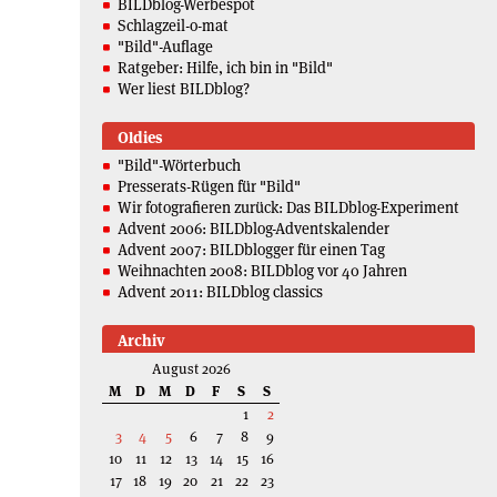
BILDblog-Werbespot
Schlagzeil-o-mat
"Bild"-Auflage
Ratgeber: Hilfe, ich bin in "Bild"
Wer liest BILDblog?
Oldies
"Bild"-Wörterbuch
Presserats-Rügen für "Bild"
Wir fotografieren zurück: Das BILDblog-Experiment
Advent 2006: BILDblog-Adventskalender
Advent 2007: BILDblogger für einen Tag
Weihnachten 2008: BILDblog vor 40 Jahren
Advent 2011: BILDblog classics
Archiv
August 2026
M
D
M
D
F
S
S
1
2
3
4
5
6
7
8
9
10
11
12
13
14
15
16
17
18
19
20
21
22
23